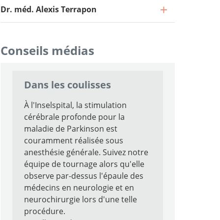
Dr. méd. Alexis Terrapon
Conseils médias
Médecin spécialiste à 40 %, Chef de la
neurochirurgie fonctionnelle
Dans les coulisses
Aller au profil
Chef de clinique
À l'Inselspital, la stimulation
cérébrale profonde pour la
Aller au profil
Chef de Clinique
maladie de Parkinson est
couramment réalisée sous
Aller au profil
Cheffe de clinique
anesthésie générale. Suivez notre
équipe de tournage alors qu'elle
Aller au profil
observe par-dessus l'épaule des
Chef de clinique adjoint
médecins en neurologie et en
Aller au profil
neurochirurgie lors d'une telle
procédure.