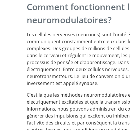
Comment fonctionnent l
neuromodulatoires?
Les cellules nerveuses (neurones) sont l'unité 
communiquent constamment entre eux dans le 
complexes. Des groupes de millions de cellule
dans le cerveau et régulent le mouvement, les p
processus de pensée et d'apprentissage. Dans u
électriquement. Entre deux cellules nerveuses
neurotransmetteurs. Le lieu de conversion d'un
inversement est appelé synapse.
C'est là que les méthodes neuromodulatoires 
électriquement excitables et que la transmissio
informations, nous pouvons administrer du cou
générer des impulsions qui excitent ou inhibent
l’activité des circuits et par conséquent la t
d’autres termes, nous modifions ou modulons l