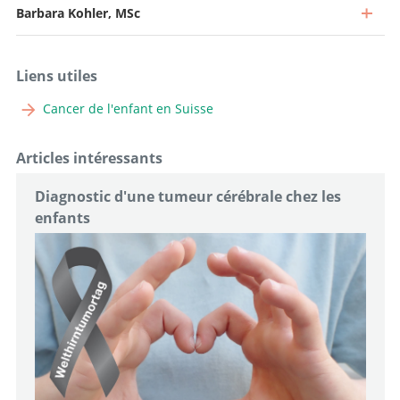
Barbara Kohler, MSc
Liens utiles
Cancer de l'enfant en Suisse
Articles intéressants
Médecin-chef adjoint, Chef de neuro-oncologie
Diagnostic d'une tumeur cérébrale chez les
Aller au profil
Cheffe de clinique, Chef de la neurochirurgie pédiatrique
enfants
Aller au profil
Oberärztin
Aller au profil
Leitender Arzt, Leitung Frührehabilitation
Aller au profil
Oberpsychologin, Stv. Leitung pädiatrische Frührehabiliation
Aller au profil