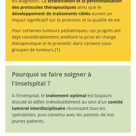
du diagnostic. La
stratification et la personnalisation
des protocoles thérapeutiques
ainsi que le
développement de traitements ciblés
auront un
impact significatif sur le pronostic et la qualité de vie.
Pour certaines tumeurs pédiatriques, ces progrès ont
déjà considérablement amélioré la prise en charge
thérapeutique et le pronostic dans certains sous-
groupes de tumeurs.
1
Pourquoi se faire soigner à
doi:
10.3390/children9040498.
l'Inselspital ?
À l'Inselspital, le
traitement optimal
est toujours
discuté et défini individuellement au sein d'un
comité
tumoral interdisciplinaire
réunissant tous les
spécialistes, puis convenu avec les parents de nos
jeunes patients.