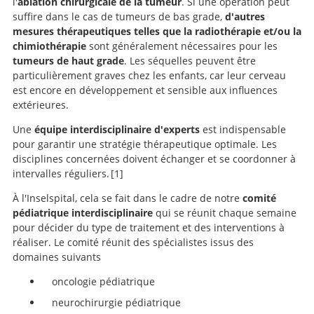
l'
ablation chirurgicale de la tumeur
. Si une opération peut
suffire dans le cas de tumeurs de bas grade,
d'autres
mesures thérapeutiques telles que la radiothérapie et/ou la
chimiothérapie
sont généralement nécessaires pour les
tumeurs de haut grade
. Les séquelles peuvent être
particulièrement graves chez les enfants, car leur cerveau
est encore en développement et sensible aux influences
extérieures.
Une
équipe interdisciplinaire d'experts
est indispensable
pour garantir une stratégie thérapeutique optimale. Les
disciplines concernées doivent échanger et se coordonner à
intervalles réguliers.
1
À l'Inselspital, cela se fait dans le cadre de notre
comité
pédiatrique interdisciplinaire
qui se réunit chaque semaine
pour décider du type de traitement et des interventions à
doi:
réaliser. Le comité réunit des spécialistes issus des
10.3390/children9040498.
domaines suivants
oncologie pédiatrique
neurochirurgie pédiatrique