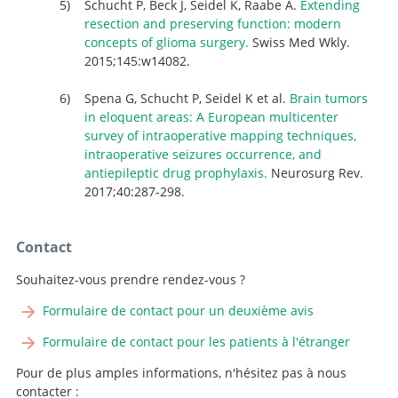
Schucht P, Beck J, Seidel K, Raabe A.
Extending
resection and preserving function: modern
concepts of glioma surgery.
Swiss Med Wkly.
2015;145:w14082.
Spena G, Schucht P, Seidel K et al.
Brain tumors
in eloquent areas: A European multicenter
survey of intraoperative mapping techniques,
intraoperative seizures occurrence, and
antiepileptic drug prophylaxis.
Neurosurg Rev.
2017;40:287-298.
Contact
Souhaitez-vous prendre rendez-vous ?
Formulaire de contact pour un deuxième avis
Formulaire de contact pour les patients à l'étranger
Pour de plus amples informations, n'hésitez pas à nous
contacter :