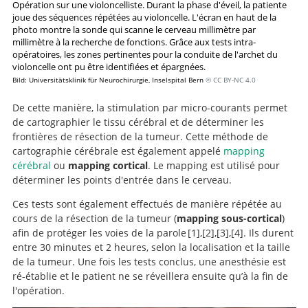
Opération sur une violoncelliste. Durant la phase d'éveil, la patiente
joue des séquences répétées au violoncelle. L'écran en haut de la
photo montre la sonde qui scanne le cerveau millimètre par
millimètre à la recherche de fonctions. Grâce aux tests intra-
opératoires, les zones pertinentes pour la conduite de l'archet du
violoncelle ont pu être identifiées et épargnées.
Bild: Universitätsklinik für Neurochirurgie, Inselspital Bern
© CC BY-NC 4.0
De cette manière, la stimulation par micro-courants permet
de cartographier le tissu cérébral et de déterminer les
frontières de résection de la tumeur. Cette méthode de
cartographie cérébrale est également appelé
mapping
cérébral
ou
mapping cortical
. Le mapping est utilisé pour
déterminer les points d'entrée dans le cerveau.
Ces tests sont également effectués de manière répétée au
cours de la résection de la tumeur (
mapping sous-cortical
)
afin de protéger les voies de la parole
1
,
2
,
3
,
4
. Ils durent
entre 30 minutes et 2 heures, selon la localisation et la taille
Recherche
Tolerance of awake
Functional mapping-
Contribution of
de la tumeur. Une fois les tests conclus, une anesthésie est
intraoperative electrical stimulations in surgery of low
surgery for glioma: a prospective European Low Grade
guided resection of low-grade gliomas in eloquent
Impact of intraoperative stimulation
ré-établie et le patient ne se réveillera ensuite qu’à la fin de
brain mapping on glioma surgery outcome: a meta-
grade gliomas: a comparative study between two series
Glioma Network multicenter study.
areas of the brain: improvement of long-term survival.
l'opération.
analysis.
without (1985-96) and with (1996-2003) functional