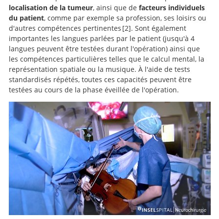
localisation de la tumeur
, ainsi que de
facteurs individuels
du patient
, comme par exemple sa profession, ses loisirs ou
d'autres compétences pertinentes
2
. Sont également
importantes les langues parlées par le patient (jusqu'à 4
Contribution of
langues peuvent être testées durant l'opération) ainsi que
intraoperative electrical stimulations in surgery of low
les compétences particulières telles que le calcul mental, la
grade gliomas: a comparative study between two series
représentation spatiale ou la musique. À l'aide de tests
without (1985-96) and with (1996-2003) functional
standardisés répétés, toutes ces capacités peuvent être
mapping in the same institution.
testées au cours de la phase éveillée de l'opération.