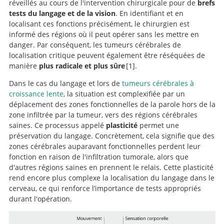
réveillés au cours de l'intervention chirurgicale pour de
brefs
tests du langage et de la vision
. En identifiant et en
localisant ces fonctions précisément, le chirurgien est
informé des régions où il peut opérer sans les mettre en
danger. Par conséquent, les tumeurs cérébrales de
localisation critique peuvent également être réséquées de
manière
plus radicale et plus sûre
1
.
Dans le cas du langage et lors de
tumeurs cérébrales à
croissance lente
, la situation est complexifiée par un
Impact of intraoperative stimulation
déplacement des zones fonctionnelles de la parole hors de la
brain mapping on glioma surgery outcome: a meta-
zone infiltrée par la tumeur, vers des régions cérébrales
analysis.
saines. Ce processus appelé
plasticité
permet une
préservation du langage. Concrètement, cela signifie que des
zones cérébrales auparavant fonctionnelles perdent leur
fonction en raison de l'infiltration tumorale, alors que
d'autres régions saines en prennent le relais. Cette plasticité
rend encore plus complexe la localisation du langage dans le
cerveau, ce qui renforce l’importance de tests appropriés
durant l'opération.