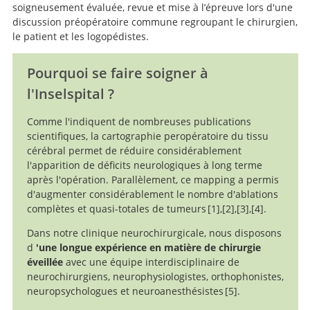
soigneusement évaluée, revue et mise à l’épreuve lors d'une
Impact of intraoperative stimulation
discussion préopératoire commune regroupant le chirurgien,
brain mapping on glioma surgery outcome: a meta-
le patient et les logopédistes.
analysis.
Pourquoi se faire soigner à
l'Inselspital ?
Comme l'indiquent de nombreuses publications
scientifiques, la cartographie peropératoire du tissu
cérébral permet de réduire considérablement
l'apparition de déficits neurologiques à long terme
après l'opération. Parallèlement, ce mapping a permis
d'augmenter considérablement le nombre d'ablations
complètes et quasi-totales de tumeurs
1
,
2
,
3
,
4
.
Dans notre clinique neurochirurgicale, nous disposons
Tolerance of awake
Functional mapping-
Contribution of
d
'une longue expérience en matière de chirurgie
intraoperative electrical stimulations in surgery of low
surgery for glioma: a prospective European Low Grade
guided resection of low-grade gliomas in eloquent
Impact of intraoperative stimulation
éveillée
avec une équipe interdisciplinaire de
brain mapping on glioma surgery outcome: a meta-
grade gliomas: a comparative study between two series
Glioma Network multicenter study.
areas of the brain: improvement of long-term survival.
neurochirurgiens, neurophysiologistes, orthophonistes,
analysis.
without (1985-96) and with (1996-2003) functional
neuropsychologues et neuroanesthésistes
5
.
mapping in the same institution.