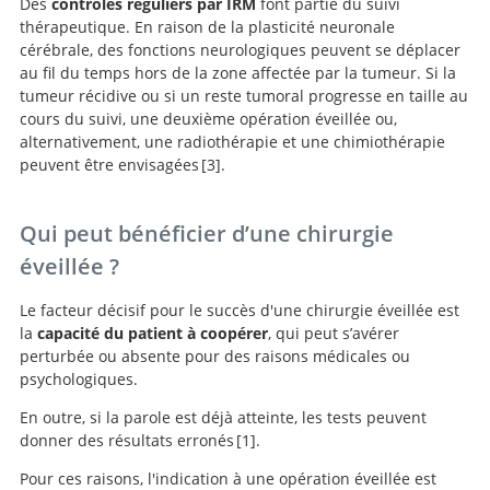
Des
contrôles réguliers par IRM
font partie du suivi
thérapeutique. En raison de la plasticité neuronale
cérébrale, des fonctions neurologiques peuvent se déplacer
au fil du temps hors de la zone affectée par la tumeur. Si la
tumeur récidive ou si un reste tumoral progresse en taille au
cours du suivi, une deuxième opération éveillée ou,
alternativement, une radiothérapie et une chimiothérapie
peuvent être envisagées
3
.
Tolerance of awake
surgery for glioma: a prospective European Low Grade
Qui peut bénéficier d’une chirurgie
Glioma Network multicenter study.
éveillée ?
Le facteur décisif pour le succès d'une chirurgie éveillée est
la
capacité du patient à coopérer
, qui peut s’avérer
perturbée ou absente pour des raisons médicales ou
psychologiques.
En outre, si la parole est déjà atteinte, les tests peuvent
donner des résultats erronés
1
.
Pour ces raisons, l'indication à une opération éveillée est