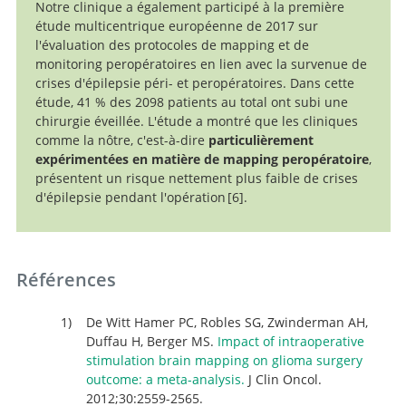
Notre clinique a également participé à la première
Extending
étude multicentrique européenne de 2017 sur
resection and preserving function: modern concepts of
l'évaluation des protocoles de mapping et de
glioma surgery.
monitoring peropératoires en lien avec la survenue de
crises d'épilepsie péri- et peropératoires. Dans cette
étude, 41 % des 2098 patients au total ont subi une
chirurgie éveillée. L'étude a montré que les cliniques
comme la nôtre, c'est-à-dire
particulièrement
expérimentées en matière de mapping peropératoire
,
présentent un risque nettement plus faible de crises
d'épilepsie pendant l'opération
6
.
Brain tumors in
eloquent areas: A European multicenter survey of
intraoperative mapping techniques, intraoperative
Références
seizures occurrence, and antiepileptic drug
prophylaxis.
De Witt Hamer PC, Robles SG, Zwinderman AH,
Duffau H, Berger MS.
Impact of intraoperative
stimulation brain mapping on glioma surgery
outcome: a meta-analysis.
J Clin Oncol.
2012;30:2559-2565.