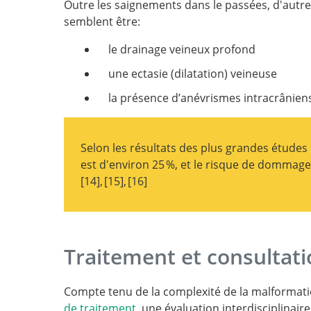
Outre les saignements dans le passées, d'autr
history.
after diagnosis of cerebral arteriovenous
semblent être:
malformation.
le drainage veineux profond
une ectasie (dilatation) veineuse
la présence d’anévrismes intracrânien
Natural history of cer
arteriovenous malformations: a meta
Selon les résultats des plus grandes études 
of Neurosurgery.
est d'environ 25 %, et le risque de dommag
14
,
15
,
16
Arteriovenous malformations of the brain
The natural history of unr
The Natural History and P
T
intracranial arteriovenous malformations
history in unoperated patients. Journal o
Features of Hemorrhage From Brain Arte
history of symptomatic arteriovenous ma
Treatment of Br
Neurosurgery & Psychiatry.
Malformations.
of the brain: a 24-year follow-up assessme
Arteriovenous Malformations.
Traitement et consultatio
Compte tenu de la complexité de la malformatio
de traitement
, une évaluation interdisciplinair