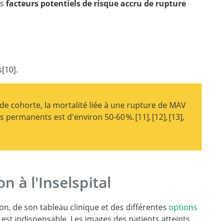
es
facteurs potentiels de risque accru de rupture
s
10
.
ebral
-analysis. Journal
de cohorte, la mortalité liée à une rupture de MAV
es permanents est d'environ 50-60 %.
11
,
12
,
13
,
: natural
uptured
redictive
he natural
.
f Neurology,
riovenous
lformations
ain
nt.
n à l'Inselspital
n, de son tableau clinique et des différentes
options
e est indispensable. Les images des patients atteints