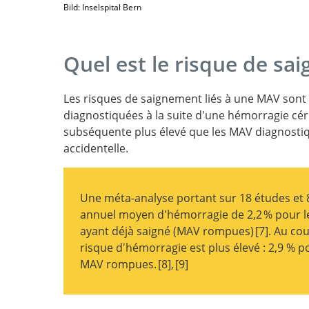
Bild: Inselspital Bern
Quel est le risque de sa
Les risques de saignement liés à une MAV sont l
diagnostiquées à la suite d'une hémorragie cé
subséquente plus élevé que les MAV diagnosti
accidentelle.
Une méta-analyse portant sur 18 études et 
annuel moyen d'hémorragie de 2,2 % pour l
ayant déjà saigné (MAV rompues)
7
. Au cou
risque d'hémorragie est plus élevé : 2,9 % 
Natural his
MAV rompues.
8
,
9
arteriovenous malformations: systematic 
Journal of neurosurgical sciences.
Bleeding from c
arteriovenous malformations as part of th
Risk of spontaneous