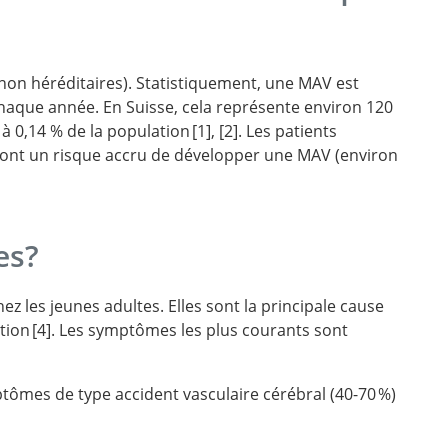
non héréditaires). Statistiquement, une MAV est
haque année. En Suisse, cela représente environ 120
à 0,14 % de la population
1
,
2
. Les patients
ont un risque accru de développer une MAV (environ
ions in
in 623
ions.
l vascular
es?
z les jeunes adultes. Elles sont la principale cause
ation
4
. Les symptômes les plus courants sont
ncy and
ômes de type accident vasculaire cérébral (40-70 %)
 the brain
ions in
Brain
orrhage
tatement