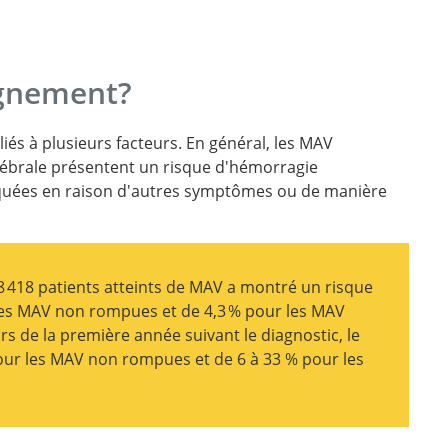
ignement?
iés à plusieurs facteurs. En général, les MAV
rébrale présentent un risque d'hémorragie
quées en raison d'autres symptômes ou de manière
8 418 patients atteints de MAV a montré un risque
es MAV non rompues et de 4,3 % pour les MAV
rs de la première année suivant le diagnostic, le
pour les MAV non rompues et de 6 à 33 % pour les
tory of brain
review.
erebral
eir natural
 haemorrhage