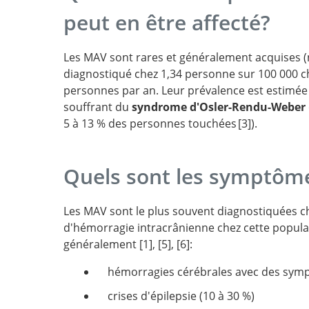
peut en être affecté?
Les MAV sont rares et généralement acquises (
diagnostiqué chez 1,34 personne sur 100 000 c
personnes par an. Leur prévalence est estimée 
souffrant du
syndrome d'Osler-Rendu-Weber
Brain arteriovenous malformat
5 à 13 % des personnes touchées
3
).
adults.
Long-term Excess Mortality 
Patients with Brain Arteriovenous Malformat
Bleeding risk of cerebra
Quels sont les symptôm
malformations in hereditary hemorrhagic
telangiectasia.
Les MAV sont le plus souvent diagnostiquées che
d'hémorragie intracrânienne chez cette popul
généralement
1
,
5
,
6
:
A systematic review of the freque
hémorragies cérébrales avec des sympt
prognosis of arteriovenous malformations of
Brain arteriovenous malformat
in adults
adults.
Management of 
Long-Term Hem
crises d'épilepsie (10 à 30 %)
Arteriovenous Malformations: A Scientific S
Risk in Children Versus Adults With Brain