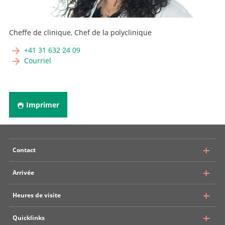
Cheffe de clinique, Chef de la polyclinique
+41 31 632 24 09
Courriel
Imprimer
Contact
Arrivée
Inselspital Bern
Heures de visite
Service universitaire de neurochirurgie
Rosenbühlgasse 25
Quicklinks
Transports publics
CH - 3010 Bern