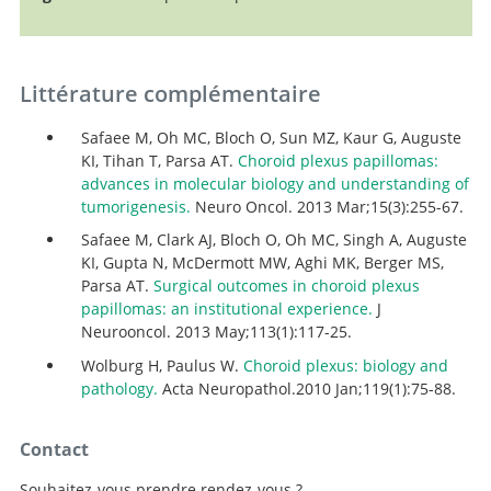
Littérature complémentaire
Safaee M, Oh MC, Bloch O, Sun MZ, Kaur G, Auguste
KI, Tihan T, Parsa AT.
Choroid plexus papillomas:
advances in molecular biology and understanding of
tumorigenesis.
Neuro Oncol. 2013 Mar;15(3):255-67.
Safaee M, Clark AJ, Bloch O, Oh MC, Singh A, Auguste
KI, Gupta N, McDermott MW, Aghi MK, Berger MS,
Parsa AT.
Surgical outcomes in choroid plexus
papillomas: an institutional experience.
J
Neurooncol. 2013 May;113(1):117-25.
Wolburg H, Paulus W.
Choroid plexus: biology and
pathology.
Acta Neuropathol.2010 Jan;119(1):75-88.
Contact
Souhaitez-vous prendre rendez-vous ?