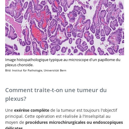
Image histopathologique typique au microscope d'un papillome du
plexus choroïde.
Bild: Institut für Pathologie, Universität Bern
Comment traite-t-on une tumeur du
plexus?
Recherche
Une
exérèse complète
de la tumeur est toujours l'objectif
principal. Cette opération est réalisée à l'Inselspital au
moyen de
procédures microchirurgicales ou endoscopiques
délicates
.