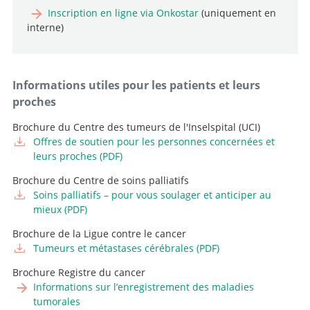
Médecin-chef adjoint, Chef de neuro-oncologie
Inscription en ligne via Onkostar
(uniquement en
Aller au profil
interne)
Cheffe de service, Cheffe de la neurophysiologie
peropératoire
Chef de clinique
Aller au profil
Informations utiles pour les patients et leurs
Aller au profil
proches
Cheffe de clinique, Chef de la neurochirurgie pédiatrique
Brochure du Centre des tumeurs de l'Inselspital (UCI)
Aller au profil
Offres de soutien pour les personnes concernées et
leurs proches (PDF)
Brochure du Centre de soins palliatifs
Soins palliatifs – pour vous soulager et anticiper au
mieux (PDF)
Brochure de la Ligue contre le cancer
Tumeurs et métastases cérébrales (PDF)
Brochure Registre du cancer
Informations sur l’enregistrement des maladies
tumorales