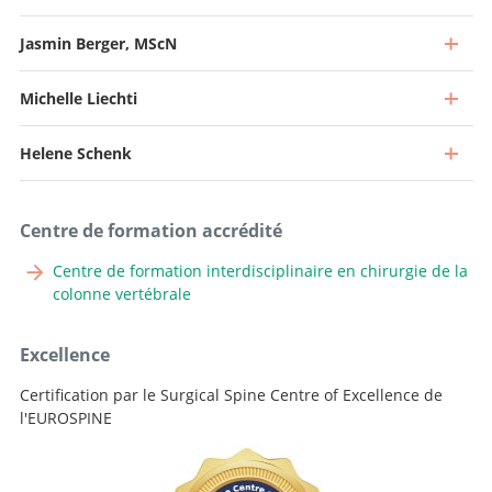
Jasmin Berger, MScN
Michelle Liechti
Directeur et Médecin-chef
Aller au profil
Helene Schenk
Chef de service, Chef de la chirurgie de la colonne vertébrale
Aller au profil
Chef de clinique
Centre de formation accrédité
Aller au profil
Chef de clinique
Centre de formation interdisciplinaire en chirurgie de la
colonne vertébrale
Aller au profil
Chef de clinique
Excellence
Aller au profil
Certification par le Surgical Spine Centre of Excellence de
l'EUROSPINE
Infirmière experte référente, Division médicale Neuro &
Experte en soins APN, équipe colonne vertébrale