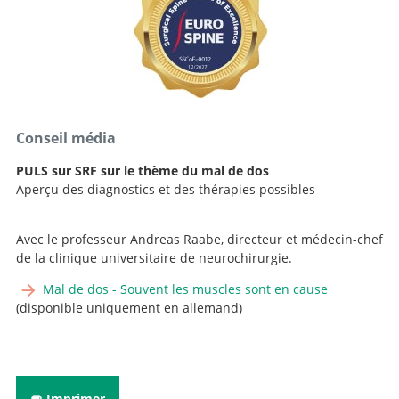
Experte en soins APN, équipe colonne vertébrale
+41 31 664 29 81
Courriel
+41 31 664 29 82
Experte en soins APN, équipe colonne vertébrale
Courriel
+41 31 664 04 04
Courriel
Conseil média
PULS sur SRF sur le thème du mal de dos
Aperçu des diagnostics et des thérapies possibles
Avec le professeur Andreas Raabe, directeur et médecin-chef
de la clinique universitaire de neurochirurgie.
Mal de dos - Souvent les muscles sont en cause
(disponible uniquement en allemand)
Imprimer