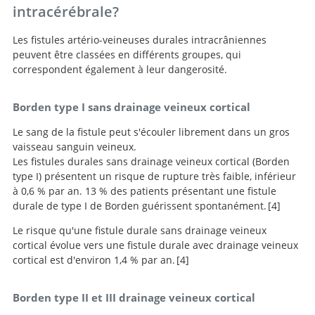
intracérébrale?
Les fistules artério-veineuses durales intracrâniennes
peuvent être classées en différents groupes, qui
correspondent également à leur dangerosité.
Borden type I sans drainage veineux cortical
Le sang de la fistule peut s'écouler librement dans un gros
vaisseau sanguin veineux.
Les fistules durales sans drainage veineux cortical (Borden
type I) présentent un risque de rupture très faible, inférieur
à 0,6 % par an. 13 % des patients présentant une fistule
durale de type I de Borden guérissent spontanément.
4
Le risque qu'une fistule durale sans drainage veineux
Intracranial Dural
cortical évolue vers une fistule durale avec drainage veineux
Arteriovenous Fistulae.
cortical est d'environ 1,4 % par an.
4
Intracranial Dural
Borden type II et III drainage veineux cortical
Arteriovenous Fistulae.