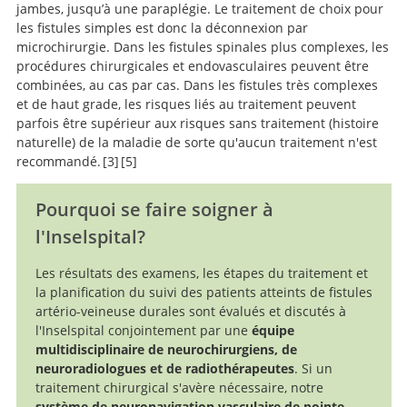
jambes, jusqu’à une paraplégie. Le traitement de choix pour
les fistules simples est donc la déconnexion par
microchirurgie. Dans les fistules spinales plus complexes, les
procédures chirurgicales et endovasculaires peuvent être
combinées, au cas par cas. Dans les fistules très complexes
et de haut grade, les risques liés au traitement peuvent
parfois être supérieur aux risques sans traitement (histoire
naturelle) de la maladie de sorte qu'aucun traitement n'est
recommandé.
3
5
Modified
Pourquoi se faire soigner à
classification of spinal cord vascular lesions.
l'Inselspital?
Les résultats des examens, les étapes du traitement et
la planification du suivi des patients atteints de fistules
artério-veineuse durales sont évalués et discutés à
l'Inselspital conjointement par une
équipe
multidisciplinaire de neurochirurgiens, de
neuroradiologues et de radiothérapeutes
. Si un
traitement chirurgical s'avère nécessaire, notre
système de neuronavigation vasculaire de pointe