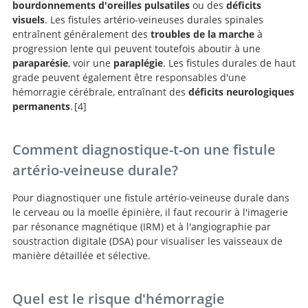
bourdonnements d'oreilles pulsatiles
ou des
déficits
visuels
. Les fistules artério-veineuses durales spinales
entraînent généralement des
troubles de la marche
à
progression lente qui peuvent toutefois aboutir à une
paraparésie
, voir une
paraplégie
. Les fistules durales de haut
grade peuvent également être responsables d'une
hémorragie cérébrale, entraînant des
déficits neurologiques
permanents
.
4
Intracranial Dural
Arteriovenous Fistulae.
Comment diagnostique-t-on une fistule
artério-veineuse durale?
Pour diagnostiquer une fistule artério-veineuse durale dans
le cerveau ou la moelle épinière, il faut recourir à l'imagerie
par résonance magnétique (IRM) et à l'angiographie par
soustraction digitale (DSA) pour visualiser les vaisseaux de
manière détaillée et sélective.
Quel est le risque d'hémorragie