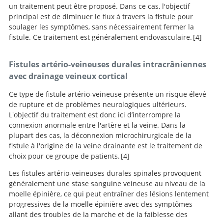
un traitement peut être proposé. Dans ce cas, l'objectif
principal est de diminuer le flux à travers la fistule pour
soulager les symptômes, sans nécessairement fermer la
fistule. Ce traitement est généralement endovasculaire.
4
Intracranial Dural
Fistules artério-veineuses durales intracrâniennes
Arteriovenous Fistulae.
avec drainage veineux cortical
Ce type de fistule artério-veineuse présente un risque élevé
de rupture et de problèmes neurologiques ultérieurs.
L'objectif du traitement est donc ici d’interrompre la
connexion anormale entre l'artère et la veine. Dans la
plupart des cas, la déconnexion microchirurgicale de la
fistule à l'origine de la veine drainante est le traitement de
choix pour ce groupe de patients.
4
Les fistules artério-veineuses durales spinales provoquent
Intracranial Dural
généralement une stase sanguine veineuse au niveau de la
Arteriovenous Fistulae.
moelle épinière, ce qui peut entraîner des lésions lentement
progressives de la moelle épinière avec des symptômes
allant des troubles de la marche et de la faiblesse des