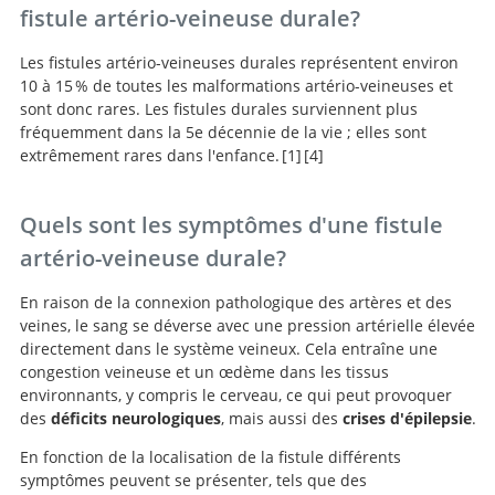
fistule artério-veineuse durale?
Les fistules artério-veineuses durales représentent environ
10 à 15 % de toutes les malformations artério-veineuses et
sont donc rares. Les fistules durales surviennent plus
fréquemment dans la 5e décennie de la vie ; elles sont
extrêmement rares dans l'enfance.
1
4
Intracranial Dural
Arteriovenous Fistulae.
Quels sont les symptômes d'une fistule
artério-veineuse durale?
En raison de la connexion pathologique des artères et des
veines, le sang se déverse avec une pression artérielle élevée
directement dans le système veineux. Cela entraîne une
congestion veineuse et un œdème dans les tissus
environnants, y compris le cerveau, ce qui peut provoquer
des
déficits neurologiques
, mais aussi des
crises d'épilepsie
.
En fonction de la localisation de la fistule différents
symptômes peuvent se présenter, tels que des