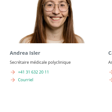
Andrea Isler
C
Secrétaire médicale polyclinique
A
+41 31 632 20 11
Courriel