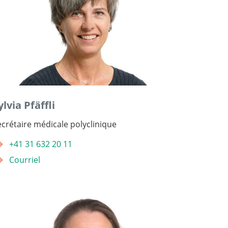
ylvia Pfäffli
ecrétaire médicale polyclinique
+41 31 632 20 11
Courriel