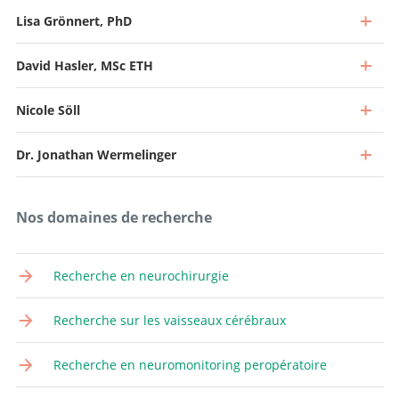
Lisa Grönnert, PhD
Directeur et Médecin-chef
Aller au profil
David Hasler, MSc ETH
Chef de service, Chef de la chirurgie de la colonne vertébrale
Aller au profil
Nicole Söll
Chef de clinique
Aller au profil
Dr. Jonathan Wermelinger
Chef de clinique
Aller au profil
Chef de clinique
Nos domaines de recherche
Aller au profil
Recherche en neurochirurgie
Collaborateur scientifique
Recherche sur les vaisseaux cérébraux
Aller au profil
Collaboratrice scientifique
Recherche en neuromonitoring peropératoire
Aller au profil
Coordinateur de projet