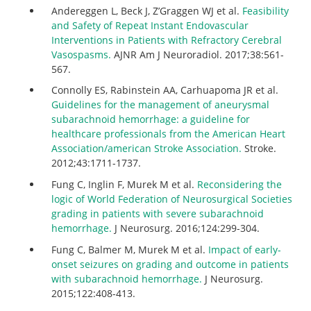
Andereggen L, Beck J, Z’Graggen WJ et al.
Feasibility
and Safety of Repeat Instant Endovascular
Interventions in Patients with Refractory Cerebral
Vasospasms.
AJNR Am J Neuroradiol. 2017;38:561-
567.
Connolly ES, Rabinstein AA, Carhuapoma JR et al.
Guidelines for the management of aneurysmal
subarachnoid hemorrhage: a guideline for
healthcare professionals from the American Heart
Association/american Stroke Association.
Stroke.
2012;43:1711-1737.
Fung C, Inglin F, Murek M et al.
Reconsidering the
logic of World Federation of Neurosurgical Societies
grading in patients with severe subarachnoid
hemorrhage.
J Neurosurg. 2016;124:299-304.
Fung C, Balmer M, Murek M et al.
Impact of early-
onset seizures on grading and outcome in patients
with subarachnoid hemorrhage.
J Neurosurg.
2015;122:408-413.