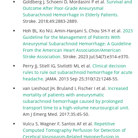
Goldberg J, Schoeni D, Mordasini P et al.
Survival and
Outcome After Poor-Grade Aneurysmal
Subarachnoid Hemorrhage in Elderly Patients.
Stroke. 2018;49:2883-2889.
Hoh BL, Ko NU, Amin-Hanjani S, Chou SH-Y et al.
2023
Guideline for the Management of Patients With
Aneurysmal Subarachnoid Hemorrhage: A Guideline
From the American Heart Association/American
Stroke Association
. Stroke. 2023 Jul;54(7):e314-e370.
Perry JJ, Stiell IG, Sivilotti ML et al.
Clinical decision
rules to rule out subarachnoid hemorrhage for acute
headache
. JAMA. 2013 Sep 25;310(12):1248-55.
van Lieshout JH, Bruland I, Fischer I et al.
Increased
mortality of patients with aneurysmatic
subarachnoid hemorrhage caused by prolonged
transport time to a high-volume neurosurgical unit.
Am J Emerg Med. 2017;35:45-50.
Vulcu S, Wagner F, Santos AF et al.
Repetitive
Computed Tomography Perfusion for Detection of
Cerebral Vasospasm-Related Hypoperfusion in