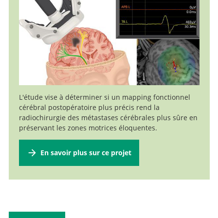
Médecin-chef adjoint, Chef de neuro-oncologie
Aller au profil
Aller au profil
L'étude vise à déterminer si un mapping fonctionnel
cérébral postopératoire plus précis rend la
radiochirurgie des métastases cérébrales plus sûre en
préservant les zones motrices éloquentes.
En savoir plus sur ce projet