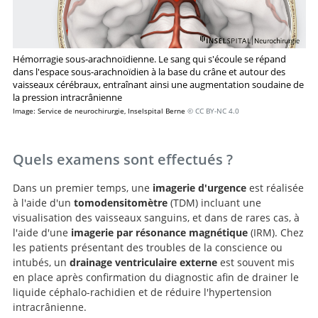
Hémorragie sous-arachnoïdienne. Le sang qui s'écoule se répand
dans l'espace sous-arachnoïdien à la base du crâne et autour des
vaisseaux cérébraux, entraînant ainsi une augmentation soudaine de
la pression intracrânienne
Image: Service de neurochirurgie, Inselspital Berne
© CC BY-NC 4.0
Quels examens sont effectués ?
Dans un premier temps, une
imagerie d'urgence
est réalisée
à l'aide d'un
tomodensitomètre
(TDM) incluant une
visualisation des vaisseaux sanguins, et dans de rares cas, à
l'aide d'une
imagerie par résonance magnétique
(IRM). Chez
les patients présentant des troubles de la conscience ou
intubés, un
drainage ventriculaire externe
est souvent mis
en place après confirmation du diagnostic afin de drainer le
liquide céphalo-rachidien et de réduire l'hypertension
intracrânienne.