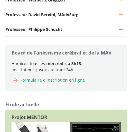
Professeur David Bervini, MAdvSurg
Professeur Philippe Schucht
Board de l'anévrisme cérébral et de la MAV
Horaire: tous les
mercredis à 8h15
.
Inscription: jusqu'au lundi 24h.
Formulaire d'inscription en ligne
Directeur et Médecin-chef
Étude actuelle
Aller au profil
Médecin-chef de service de soins neuro-intensifs
Projet MENTOR
Aller au profil
Chef de service, Chef de neurochirurgie vasculaire et de la
base du crâne