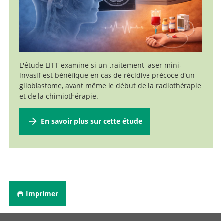
Aller au profil
Médecin-chef adjoint, Chef de neuro-oncologie
Aller au profil
Cheffe de service, Cheffe de la neurophysiologie
peropératoire
Médecin spécialiste à 40 %, Chef de la neurochirurgie
L'étude LITT examine si un traitement laser mini-
Aller au profil
fonctionnelle
invasif est bénéfique en cas de récidive précoce d'un
glioblastome, avant même le début de la radiothérapie
Chef de clinique
Aller au profil
et de la chimiothérapie.
Aller au profil
En savoir plus sur cette étude
Imprimer