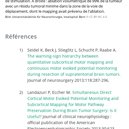
de stimulation. À droite : ablation volumétrique de 99% de la tumeur
avec un résidu tumoral minime dans la zone de la voie de
déplacement, dont le mapping avait prévenu de l'ablation.
Bild: Universitätsklinik für Neurochirurgie, Inselspital Bern
© CC BY-NC 4.0
Références
Seidel K, Beck J, Stieglitz L, Schucht P, Raabe A.
The warning-sign hierarchy between
quantitative subcortical motor mapping and
continuous motor evoked potential monitoring
during resection of supratentorial brain tumors.
Journal of neurosurgery 2013;118:287-296.
Landazuri P, Eccher M.
Simultaneous Direct
Cortical Motor Evoked Potential Monitoring and
Subcortical Mapping for Motor Pathway
Preservation During Brain Tumor Surgery: Is it
Useful?
Journal of clinical neurophysiology :
official publication of the American
Electroencephalographic Society 2013;30:623-