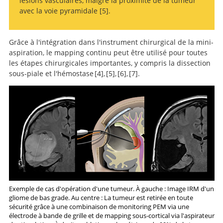
lésions vasculaires, malgré la proximité de la tumeur
avec la voie pyramidale
5
.
Intraoperative
monopolar mapping during 5-ALA-guided resections of
Grâce à l'intégration dans l'instrument chirurgical de la mini-
glioblastomas adjacent to motor eloquent areas:
aspiration, le mapping continu peut être utilisé pour toutes
evaluation of resection rates and neurological
les étapes chirurgicales importantes, y compris la dissection
outcome.
sous-piale et l'hémostase
4
,
5
,
6
,
7
.
Intraoperative
Continuous
Extending
A review of
dynamic mapping of the corticospinal tract during
monopolar mapping during 5-ALA-guided resections of
resection and preserving function: modern concepts of
monopolar motor mapping and a comprehensive guide
surgery of motor eloquent brain tumors: evaluation of
glioblastomas adjacent to motor eloquent areas:
glioma surgery.
to continuous dynamic motor mapping for resection of
a new method.
evaluation of resection rates and neurological
motor eloquent brain tumors
outcome.
Exemple de cas d'opération d'une tumeur. À gauche : Image IRM d'un
gliome de bas grade. Au centre : La tumeur est retirée en toute
sécurité grâce à une combinaison de monitoring PEM via une
électrode à bande de grille et de mapping sous-cortical via l'aspirateur