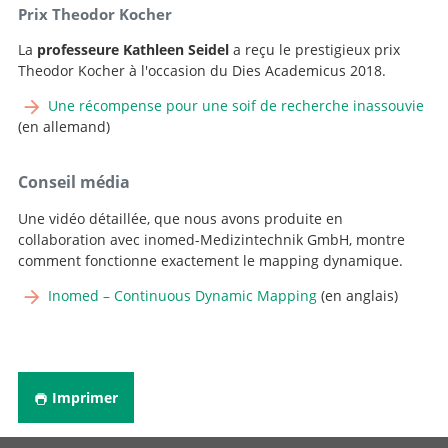
Cheffe de service, Cheffe de la neurophysiologie
Prix Theodor Kocher
peropératoire
La
professeure Kathleen Seidel
a reçu le prestigieux prix
Directeur et Médecin-chef
Aller au profil
Theodor Kocher à l'occasion du Dies Academicus 2018.
Aller au profil
Une récompense pour une soif de recherche inassouvie
(en allemand)
Conseil média
Une vidéo détaillée, que nous avons produite en
collaboration avec inomed-Medizintechnik GmbH, montre
comment fonctionne exactement le mapping dynamique.
Inomed – Continuous Dynamic Mapping
(en anglais)
Imprimer