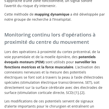
s’approche d’une zone fonctionnelle, un signal sonore
l’avertit du risque d’y intervenir.
Cette méthode de
mapping dynamique
a été développée par
notre groupe de recherche à l’Inselspital.
Monitoring continu lors d'opérations à
proximité du centre du mouvement
Lors des opérations à proximité du cortex précentral, de la
voie pyramidale et de la moelle épinière, des
potentiels
évoqués moteurs (PEM)
sont utilisés pour
surveiller les
fonctions motrices et la force musculaire
. L’activation des
connexions nerveuses et la mesure des potentiels
électriques se font soit à travers la peau à l’aide d’électrodes
spéciales (stimulation électrique transcrânienne, SET), soit
directement sur la surface cérébrale avec des électrodes de
surface (stimulation corticale directe, SCD)
1
,
2
.
Les modifications de ces potentiels servent de signaux
Simultaneous Direct Cortical
The
d'alerte importants pour le chirurgien et entraînent un
warning-sign hierarchy between quantitative
Motor Evoked Potential Monitoring and Subcortical