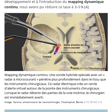
développement et à l'introduction du
mapping dynamique
continu
, nous avons pu réduire ce taux à 3–5 %
4
.
Continuous
dynamic mapping of the corticospinal tract during
surgery of motor eloquent brain tumors: evaluation of
a new method.
Mapping dynamique continu. Une sonde hybride spéciale avec un «
radar à microcourant » pénètre plus profondément dans le tissu que
les instruments chirurgicaux. Ce radar électrique crée un cercle
d'alerte virtuel autour de la pointe des instruments chirurgicaux.
Lorsque le radar détecte des parties de la voie motrice, le chirurgien
est immédiatement averti.
Image: Service universitaire de neurochirurgie, l'Inselspital, Berne
© CC BY-NC 4.0