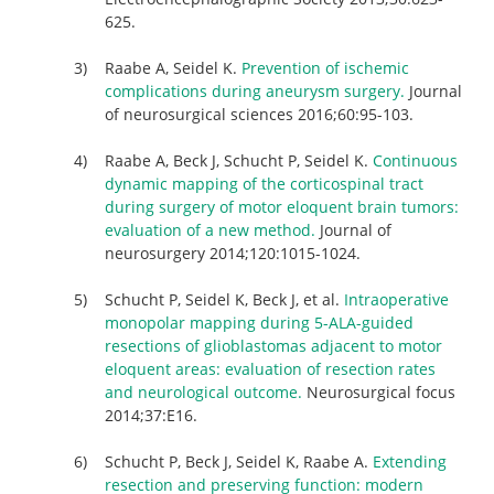
625.
Raabe A, Seidel K.
Prevention of ischemic
complications during aneurysm surgery.
Journal
of neurosurgical sciences 2016;60:95-103.
Raabe A, Beck J, Schucht P, Seidel K.
Continuous
dynamic mapping of the corticospinal tract
during surgery of motor eloquent brain tumors:
evaluation of a new method.
Journal of
neurosurgery 2014;120:1015-1024.
Schucht P, Seidel K, Beck J, et al.
Intraoperative
monopolar mapping during 5-ALA-guided
resections of glioblastomas adjacent to motor
eloquent areas: evaluation of resection rates
and neurological outcome.
Neurosurgical focus
2014;37:E16.
Schucht P, Beck J, Seidel K, Raabe A.
Extending
resection and preserving function: modern