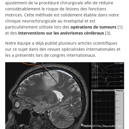
ajustement de la procédure chirurgicale afin de réduire
subcortical motor mapping and continuous motor
Mapping for Motor Pathway Preservation During Brain
considérablement le risque de lésions des fonctions
evoked potential monitoring during resection of
Tumor Surgery: Is it Useful?
motrices. Cette méthode est solidement établie dans notre
supratentorial brain tumors.
clinique neurochirurgicale au Inselspital et est
particulièrement utilisée lors des
opérations de tumeurs
1
et des
interventions sur les anévrismes cérébraux
3
.
The
Notre équipe a déjà publié plusieurs articles scientifiques
warning-sign hierarchy between quantitative
Prevention of ischemic complications
sur ce sujet dans des revues spécialisées internationales et
subcortical motor mapping and continuous motor
during aneurysm surgery.
les a présentés lors de congrès internationaux.
evoked potential monitoring during resection of
supratentorial brain tumors.