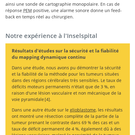
dynamic mapping of the corticospinal tract during
ainsi une sonde de cartographie monopolaire. En cas de
surgery of motor eloquent brain tumors: evaluation of
réponse
PEM
positive, une alarme sonore donne un feed-
a new method.
back en temps réel au chirurgien.
Notre expérience à l'Inselspital
Résultats d'études sur la sécurité et la fiabilité
du mapping dynamique continu
Dans une étude, nous avons pu démontrer la sécurité
et la fiabilité de la méthode pour les tumeurs situées
dans des régions cérébrales très sensibles. Le taux de
déficits moteurs permanents n'était que de 3 %, en
raison d'une lésion vasculaire et non mécanique de la
voie pyramidale
4
.
Dans une autre étude sur le
glioblastome
, les résultats
Continuous
ont montré une résection complète de la partie de la
dynamic mapping of the corticospinal tract during
tumeur prenant le contraste dans 69 % des cas et un
surgery of motor eloquent brain tumors: evaluation of
taux de déficit permanent de 4 %, également dû à des
a new method.