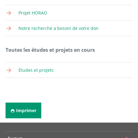
Aller au profil
Coordinateur de projet
Projet HORAO
Aller au profil
Documentaliste médicale
Notre recherche a besoin de votre don
Aller au profil
Collaborateur scientifique
Toutes les études et projets en cours
Aller au profil
Études et projets
Imprimer