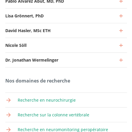
Pablo Alvarez Abut, MD, PhD
Lisa Grönnert, PhD
Directeur et Médecin-chef
Aller au profil
David Hasler, MSc ETH
Chef de service, Chef de neurochirurgie vasculaire et de la
base du crâne
Nicole Söll
Médecin-chef adjoint, Chef de neuro-oncologie
Aller au profil
Aller au profil
Dr. Jonathan Wermelinger
Chef de clinique
Aller au profil
Chef de clinique
Nos domaines de recherche
Aller au profil
Recherche en neurochirurgie
Collaborateur scientifique
Recherche sur la colonne vertébrale
Aller au profil
Collaboratrice scientifique
Recherche en neuromonitoring peropératoire