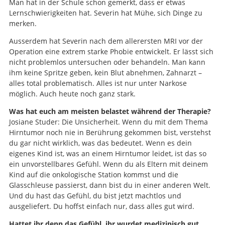
Man hat in der Schule schon gemerkt, dass er etwas
Lernschwierigkeiten hat. Severin hat Mühe, sich Dinge zu
merken.
Ausserdem hat Severin nach dem allerersten MRI vor der
Operation eine extrem starke Phobie entwickelt. Er lässt sich
nicht problemlos untersuchen oder behandeln. Man kann
ihm keine Spritze geben, kein Blut abnehmen, Zahnarzt –
alles total problematisch. Alles ist nur unter Narkose
möglich. Auch heute noch ganz stark.
Was hat euch am meisten belastet während der Therapie?
Josiane Studer: Die Unsicherheit. Wenn du mit dem Thema
Hirntumor noch nie in Berührung gekommen bist, verstehst
du gar nicht wirklich, was das bedeutet. Wenn es dein
eigenes Kind ist, was an einem Hirntumor leidet, ist das so
ein unvorstellbares Gefühl. Wenn du als Eltern mit deinem
Kind auf die onkologische Station kommst und die
Glasschleuse passierst, dann bist du in einer anderen Welt.
Und du hast das Gefühl, du bist jetzt machtlos und
ausgeliefert. Du hoffst einfach nur, dass alles gut wird.
Hattet ihr denn das Gefühl, ihr wurdet medizinisch gut