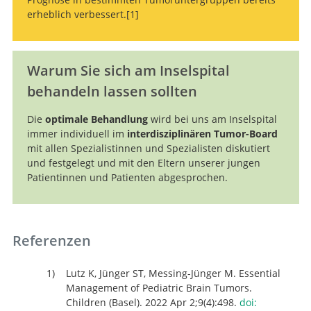
erheblich verbessert.
1
Warum Sie sich am Inselspital
doi:
10.3390/children9040498.
behandeln lassen sollten
Die
optimale Behandlung
wird bei uns am Inselspital
immer individuell im
interdisziplinären Tumor-Board
mit allen Spezialistinnen und Spezialisten diskutiert
und festgelegt und mit den Eltern unserer jungen
Patientinnen und Patienten abgesprochen.
Referenzen
Lutz K, Jünger ST, Messing-Jünger M. Essential
Management of Pediatric Brain Tumors.
Children (Basel). 2022 Apr 2;9(4):498.
doi: