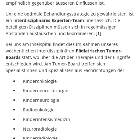
empfindlich gegenüber äusseren Einflüssen ist.
Um eine optimale Behandlungsstrategie zu gewährleisten, ist
ein
interdisziplinäres Experten-Team
unerlässlich. Die
beteiligten Disziplinen müssen sich in regelmässigen
Abständen austauschen und koordinieren.
1
Bei uns am Inselspital findet dies im Rahmen unseres
wöchentlichen interdisziplinären
Pädiatrischen Tumor-
Boards
statt, wo über die Art der Therapie und der Eingriffe
doi:
entschieden wird. Am Tumor-Board treffen sich
10.3390/children9040498.
Spezialistinnen und Spezialisten aus Fachrichtungen der
Kinderonkologie
Kinderneurochirurgie
Kinderneurologie
Radioonkologie
Kinderintensivmedizin
Neuroradiologie
Kinderradiologie