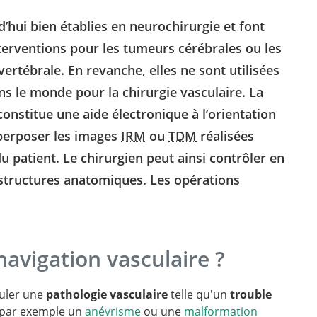
’hui bien établies en neurochirurgie et font
nterventions pour les tumeurs cérébrales ou les
vertébrale. En revanche, elles ne sont utilisées
s le monde pour la chirurgie vasculaire. La
onstitue une aide électronique à l’orientation
uperposer les images
IRM
ou
TDM
réalisées
du patient. Le chirurgien peut ainsi contrôler en
structures anatomiques. Les opérations
avigation vasculaire ?
culer une
pathologie vasculaire
telle qu'un
trouble
par exemple un
anévrisme
ou une
malformation