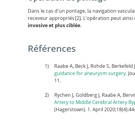
Dans le cas d'un pontage, la navigation vascul
receveur appropriés
2
. L'opération peut ainsi
invasive et plus ciblée
.
Aug
Reality in Superficial Temporal Artery to Mid
Cerebral Artery Bypass Surgery: Technical No
Références
Raabe A, Beck J, Rohde S, Berkefeld J
guidance for aneurysm surgery.
Jou
11.
Rychen J, Goldberg J, Raabe A, Bervi
Artery to Middle Cerebral Artery By
(Hagerstown). 1. April 2020;18(4):44