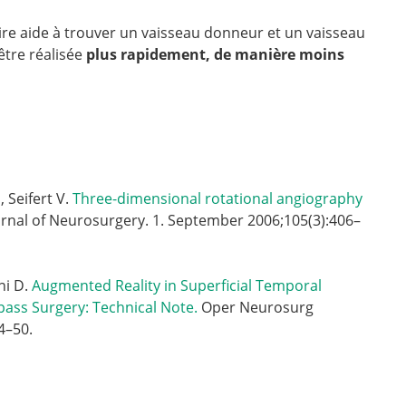
aire aide à trouver un vaisseau donneur et un vaisseau
 être réalisée
plus rapidement, de manière moins
mented
dle
te.
, Seifert V.
Three-dimensional rotational angiography
rnal of Neurosurgery. 1. September 2006;105(3):406–
ni D.
Augmented Reality in Superficial Temporal
pass Surgery: Technical Note.
Oper Neurosurg
4–50.