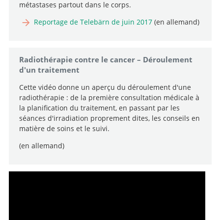
fonctionnelle
métastases partout dans le corps.
Cheffe de clinique, Chef de la polyclinique
Aller au profil
Reportage de Telebärn de juin 2017
(en allemand)
Aller au profil
Cheffe de service, Cheffe de la neurophysiologie
peropératoire
Radiothérapie contre le cancer – Déroulement
Aller au profil
d'un traitement
Cette vidéo donne un aperçu du déroulement d'une
radiothérapie : de la première consultation médicale à
la planification du traitement, en passant par les
séances d'irradiation proprement dites, les conseils en
matière de soins et le suivi.
(en allemand)