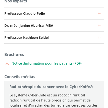
Nos experts
Professeur Claudio Pollo
Dr. méd. Janine Abu-Isa, MBA
Professeur Kathleen Seidel
Brochures
Notice dînformation pour les patients (PDF)
Conseils médias
Radiothérapie du cancer avec le CyberKnife®
Le système CyberKnife est un robot chirurgical
radiochirurgical de haute précision qui permet de
Médecin spécialiste à 40 %, Chef de la neurochirurgie
localiser et d'irradier des tumeurs cancéreuses ou des