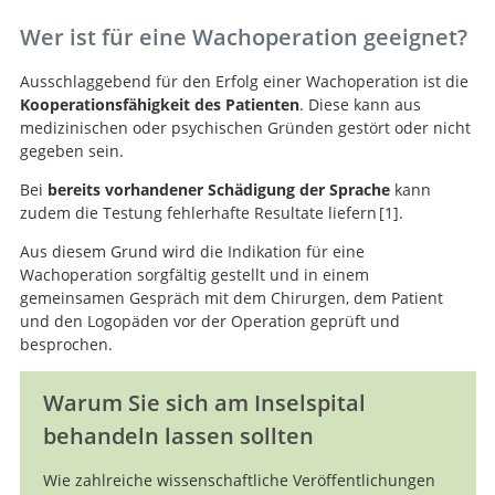
Tolerance of awake
surgery for glioma: a prospective European Low Grade
Wer ist für eine Wachoperation geeignet?
Glioma Network multicenter study.
Ausschlaggebend für den Erfolg einer Wachoperation ist die
Kooperationsfähigkeit des Patienten
. Diese kann aus
medizinischen oder psychischen Gründen gestört oder nicht
gegeben sein.
Bei
bereits vorhandener Schädigung der Sprache
kann
zudem die Testung fehlerhafte Resultate liefern
1
.
Aus diesem Grund wird die Indikation für eine
Wachoperation sorgfältig gestellt und in einem
Impact of intraoperative stimulation
gemeinsamen Gespräch mit dem Chirurgen, dem Patient
brain mapping on glioma surgery outcome: a meta-
und den Logopäden vor der Operation geprüft und
analysis.
besprochen.
Warum Sie sich am Inselspital
behandeln lassen sollten
Wie zahlreiche wissenschaftliche Veröffentlichungen