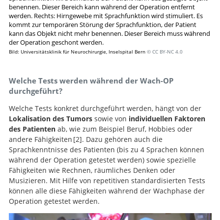
benennen. Dieser Bereich kann während der Operation entfernt
werden. Rechts: Hirngewebe mit Sprachfunktion wird stimuliert. Es
kommt zur temporären Störung der Sprachfunktion, der Patient
kann das Objekt nicht mehr benennen. Dieser Bereich muss während
der Operation geschont werden.
Bild: Universitätsklinik für Neurochirurgie, Inselspital Bern
© CC BY-NC 4.0
Welche Tests werden während der Wach-OP
durchgeführt?
Welche Tests konkret durchgeführt werden, hängt von der
Lokalisation des Tumors
sowie von
individuellen Faktoren
des Patienten
ab, wie zum Beispiel Beruf, Hobbies oder
andere Fähigkeiten
2
. Dazu gehören auch die
Sprachkenntnisse des Patienten (bis zu 4 Sprachen können
Contribution of
während der Operation getestet werden) sowie spezielle
intraoperative electrical stimulations in surgery of low
Fähigkeiten wie Rechnen, räumliches Denken oder
grade gliomas: a comparative study between two series
Musizieren. Mit Hilfe von repetitiven standardisierten Tests
without (1985-96) and with (1996-2003) functional
können alle diese Fähigkeiten während der Wachphase der
mapping in the same institution.
Operation getestet werden.