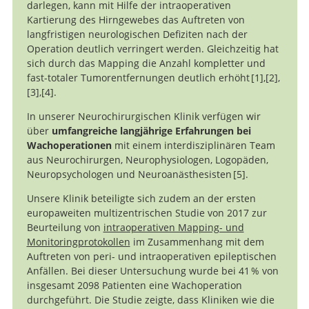
darlegen, kann mit Hilfe der intraoperativen
Kartierung des Hirngewebes das Auftreten von
langfristigen neurologischen Defiziten nach der
Operation deutlich verringert werden. Gleichzeitig hat
sich durch das Mapping die Anzahl kompletter und
fast-totaler Tumorentfernungen deutlich erhöht
1
,
2
,
3
,
4
.
Contribution of
In unserer Neurochirurgischen Klinik verfügen wir
intraoperative electrical stimulations in surgery of low
Impact of intraoperative stimulation
Tolerance of awake
Functional mapping-
über
umfangreiche langjährige Erfahrungen bei
brain mapping on glioma surgery outcome: a meta-
grade gliomas: a comparative study between two series
surgery for glioma: a prospective European Low Grade
guided resection of low-grade gliomas in eloquent
Wachoperationen
mit einem interdisziplinären Team
analysis.
without (1985-96) and with (1996-2003) functional
Glioma Network multicenter study.
areas of the brain: improvement of long-term survival.
aus Neurochirurgen, Neurophysiologen, Logopäden,
mapping in the same institution.
Neuropsychologen und Neuroanästhesisten
5
.
Unsere Klinik beteiligte sich zudem an der ersten
Extending
europaweiten multizentrischen Studie von 2017 zur
resection and preserving function: modern concepts of
Beurteilung von
intraoperativen Mapping- und
glioma surgery.
Monitoringprotokollen
im Zusammenhang mit dem
Auftreten von peri- und intraoperativen epileptischen
Anfällen. Bei dieser Untersuchung wurde bei 41 % von
insgesamt 2098 Patienten eine Wachoperation
durchgeführt. Die Studie zeigte, dass Kliniken wie die