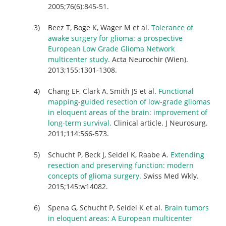
2005;76(6):845-51.
Beez T, Boge K, Wager M et al.
Tolerance of
awake surgery for glioma: a prospective
European Low Grade Glioma Network
multicenter study.
Acta Neurochir (Wien).
2013;155:1301-1308.
Chang EF, Clark A, Smith JS et al.
Functional
mapping-guided resection of low-grade gliomas
in eloquent areas of the brain: improvement of
long-term survival.
Clinical article. J Neurosurg.
2011;114:566-573.
Schucht P, Beck J, Seidel K, Raabe A.
Extending
resection and preserving function: modern
concepts of glioma surgery.
Swiss Med Wkly.
2015;145:w14082.
Spena G, Schucht P, Seidel K et al.
Brain tumors
in eloquent areas: A European multicenter