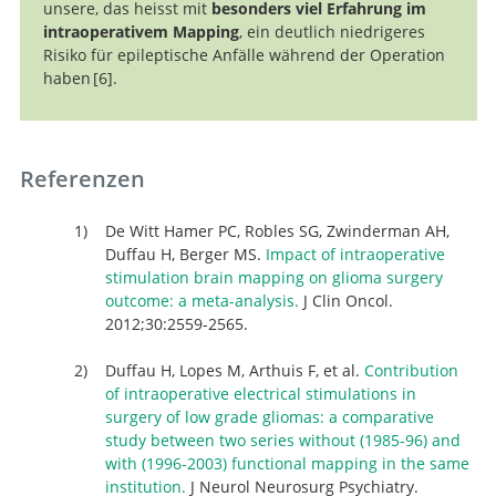
unsere, das heisst mit
besonders viel Erfahrung im
intraoperativem Mapping
, ein deutlich niedrigeres
Risiko für epileptische Anfälle während der Operation
haben
6
.
Brain tumors in
eloquent areas: A European multicenter survey of
intraoperative mapping techniques, intraoperative
Referenzen
seizures occurrence, and antiepileptic drug
prophylaxis.
De Witt Hamer PC, Robles SG, Zwinderman AH,
Duffau H, Berger MS.
Impact of intraoperative
stimulation brain mapping on glioma surgery
outcome: a meta-analysis.
J Clin Oncol.
2012;30:2559-2565.
Duffau H, Lopes M, Arthuis F, et al.
Contribution
of intraoperative electrical stimulations in
surgery of low grade gliomas: a comparative
study between two series without (1985-96) and
with (1996-2003) functional mapping in the same
institution.
J Neurol Neurosurg Psychiatry.