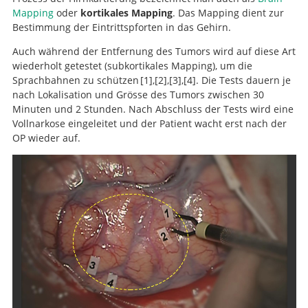
Mapping
oder
kortikales Mapping
. Das Mapping dient zur
Bestimmung der Eintrittspforten in das Gehirn.
Auch während der Entfernung des Tumors wird auf diese Art
wiederholt getestet (subkortikales Mapping), um die
Sprachbahnen zu schützen
1
,
2
,
3
,
4
. Die Tests dauern je
nach Lokalisation und Grösse des Tumors zwischen 30
Tolerance of awake
Functional mapping-
Contribution of
Minuten und 2 Stunden. Nach Abschluss der Tests wird eine
intraoperative electrical stimulations in surgery of low
surgery for glioma: a prospective European Low Grade
guided resection of low-grade gliomas in eloquent
Impact of intraoperative stimulation
Vollnarkose eingeleitet und der Patient wacht erst nach der
brain mapping on glioma surgery outcome: a meta-
grade gliomas: a comparative study between two series
Glioma Network multicenter study.
areas of the brain: improvement of long-term survival.
OP wieder auf.
analysis.
without (1985-96) and with (1996-2003) functional
mapping in the same institution.
Suche