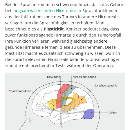
Bei der Sprache kommt erschwerend hinzu, dass das Gehirn
bei
langsam wachsenden Hirntumoren
Sprachfunktionen
Impact of intraoperative stimulation
aus der Infiltrationszone des Tumors in andere Hirnareale
brain mapping on glioma surgery outcome: a meta-
verlagert, um die Sprachfähigkeit zu erhalten. Man
analysis.
bezeichnet dies als
Plastizität
. Konkret bedeutet das, dass
zuvor funktionstragende Hirnareale durch den Tumorbefall
ihre Funktion verlieren, während gleichzeitig andere
gesunde Hirnareale lernen, diese zu übernehmen. Diese
Plastizität macht es zusätzlich schwierig zu wissen, wo sich
die sprachrelevanten Hirnareale befinden. Umso wichtiger
sind die entsprechenden Tests während der Operation.