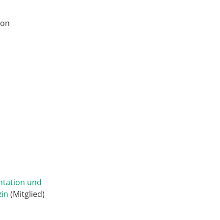
ion
ntation und
zin
(Mitglied)