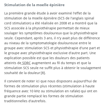
Stimulation de la moelle épinière
La première grande étude à avoir examiné l'effet de la
stimulation de la moelle épinière (SCS de l'anglais spinal
cord stimulation) a été réalisée en 2008 et a montré que la
SCS associée à la physiothérapie permettait de mieux
soulager les symptômes douloureux que la physiothérapie
seule. Cependant, après 3 ans, il n'y avait plus de différence
au niveau de la symptomatologie douloureuse entre le
groupe avec stimulation SCS et physiothérapie d'une part et
le groupe avec physiothérapie exclusive d'autre part. Une
explication possible est que les douleurs des patients
atteints de
SDRC
augmentent au fil du temps et que la
stimulation SCS seule ne suffit plus à obtenir le soulagement
souhaité de la douleur
8
.
Il convient de noter ici que nous disposons aujourd'hui de
formes de stimulation plus récentes (stimulation à haute
Effect of spinal cord
Recherche
fréquence avec 10 kHz ou stimulation en rafale) qui ont en
stimulation for chronic complex regional pain
grande partie remplacé les formes de stimulation
syndrome Type I: five-year final follow-up of patients in
traditionnelles d'autrefois.
a randomized controlled trial.