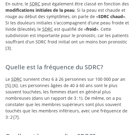
En outre, le
SDRC
peut également être classé en fonction des
modifications initiales de la peau
. Si la peau est chaude et
rouge au début des symptômes, on parle de «
SDRC chaud
».
Si les douleurs initiales s'accompagnent d'une peau froide et
livide (bleutée), le
SDRC
est qualifié de «
froid
». Cette
subdivision est importante pour le pronostic, car les patients
souffrant d'un SDRC froid initial ont un moins bon pronostic
3
.
Patients initially diagnosed
Quelle est la fréquence du SDRC?
as ‘warm’ or ‘cold’ CRPS 1 show differences in central
sensory processing some eight years after diagnosis: a
Le
SDRC
survient chez 6 à 26 personnes sur 100 000 par an
quantitative sensory testing study.
5
,
6
. Les personnes âgées de 40 à 60 ans sont le plus
souvent touchées, les femmes étant en général plus
nombreuses (dans un rapport de 3 : 1). De même, on a pu
Complex regional pain syndrome type I: incidence and
The incidence of
constater que les membres supérieurs sont plus souvent
prevalence in Olmsted county, a population-based
complex regional pain syndrome: a population-based
touchés que les membres inférieurs, avec une fréquence de
study.
study.
3 : 2
7
.
Complex regional pain
syndrome: a recent update.