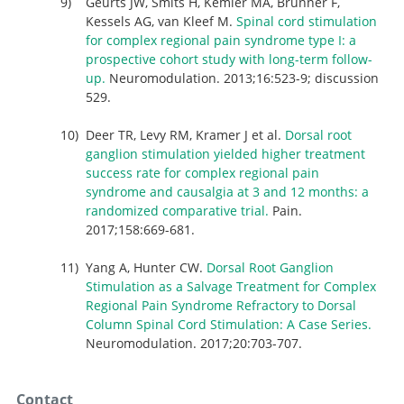
Geurts JW, Smits H, Kemler MA, Brunner F,
Kessels AG, van Kleef M.
Spinal cord stimulation
for complex regional pain syndrome type I: a
prospective cohort study with long-term follow-
up.
Neuromodulation. 2013;16:523-9; discussion
529.
Deer TR, Levy RM, Kramer J et al.
Dorsal root
ganglion stimulation yielded higher treatment
success rate for complex regional pain
syndrome and causalgia at 3 and 12 months: a
randomized comparative trial.
Pain.
2017;158:669-681.
Yang A, Hunter CW.
Dorsal Root Ganglion
Stimulation as a Salvage Treatment for Complex
Regional Pain Syndrome Refractory to Dorsal
Column Spinal Cord Stimulation: A Case Series.
Neuromodulation. 2017;20:703-707.
Contact