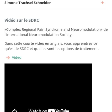
Simone Trachsel Schneider
Chef de clinique
Aller au profil
Aller au profil
Chef de Clinique
Vidéo sur le SDRC
Aller au profil
Cheffe de clinique
«Complex Regional Pain Syndrome and Neuromodulation» de
l'International Neuromodulation Society.
Aller au profil
Chef de clinique adjoint
Dans cette courte vidéo en anglais, vous apprendrez ce
qu'est le SDRC et quelles sont les options de traitement.
Aller au profil
Video
Pain Nurse
+41 31 632 76 72
Pain Nurse
Courriel
+41 31 632 76 72
Pain Nurse
Courriel
+41 31 632 76 72
Courriel