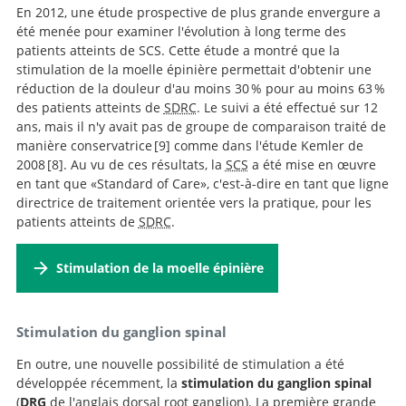
En 2012, une étude prospective de plus grande envergure a
été menée pour examiner l'évolution à long terme des
patients atteints de SCS. Cette étude a montré que la
stimulation de la moelle épinière permettait d'obtenir une
réduction de la douleur d'au moins 30 % pour au moins 63 %
des patients atteints de
SDRC
. Le suivi a été effectué sur 12
ans, mais il n'y avait pas de groupe de comparaison traité de
manière conservatrice
9
comme dans l'étude Kemler de
2008
8
. Au vu de ces résultats, la
SCS
a été mise en œuvre
en tant que «Standard of Care», c'est-à-dire en tant que ligne
Spinal cord stimulation for complex
directrice de traitement orientée vers la pratique, pour les
regional pain syndrome type I: a prospective cohort
Effect of spinal cord
patients atteints de
SDRC
.
study with long-term follow-up.
stimulation for chronic complex regional pain
syndrome Type I: five-year final follow-up of patients in
Stimulation de la moelle épinière
a randomized controlled trial.
Stimulation du ganglion spinal
En outre, une nouvelle possibilité de stimulation a été
développée récemment, la
stimulation du ganglion spinal
(
DRG
de l'anglais dorsal root ganglion). La première grande