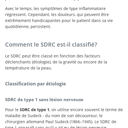
Avec le temps, les symptômes de type inflammatoire
Complex Regional Pain
régressent. Cependant, les douleurs, qui peuvent être
Syndrome (Reflex Sympathetic Dystrophy, CRPS, RSD).
extrêmement handicapantes pour le patient dans sa vie
quotidienne, persistent.
Comment le SDRC est-il classifié?
Le SDRC peut être classé en fonction des facteurs
déclenchants (étiologie), de la gravité ou encore de la
température de la peau.
Classification par étiologie
SDRC de type 1 sans lésion nerveuse
Pour le
SDRC de type 1
, on utilise encore souvent le terme de
maladie de Sudeck - du nom de son découvreur, le
chirurgien allemand Paul Sudeck (1866–1945). Le SDRC de
type 1 apparaît sans qu'il y ait eu de lésion nerveuse