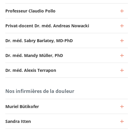
Professeur Claudio Pollo
Privat-docent Dr. méd. Andreas Nowacki
Dr. méd. Sabry Barlatey, MD-PhD
Dr. méd. Mandy Müller, PhD
Dr. méd. Alexis Terrapon
Nos infirmières de la douleur
Muriel Bütikofer
Sandra Itten
Médecin spécialiste à 40 %, Chef de la neurochirurgie
fonctionnelle