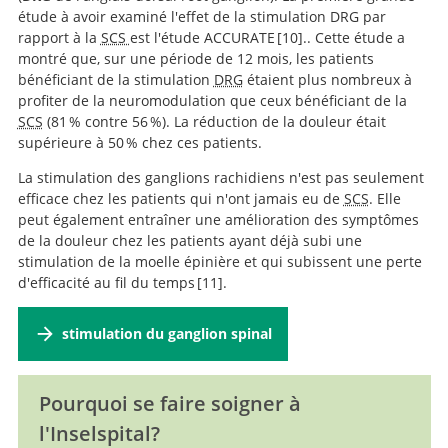
étude à avoir examiné l'effet de la stimulation DRG par
rapport à la
SCS
est l'étude ACCURATE
10
.. Cette étude a
montré que, sur une période de 12 mois, les patients
Dorsal root ganglion
bénéficiant de la stimulation
DRG
étaient plus nombreux à
stimulation yielded higher treatment success rate for
profiter de la neuromodulation que ceux bénéficiant de la
complex regional pain syndrome and causalgia at 3
SCS
(81 % contre 56 %). La réduction de la douleur était
and 12 months: a randomized comparative trial.
supérieure à 50 % chez ces patients.
La stimulation des ganglions rachidiens n'est pas seulement
efficace chez les patients qui n'ont jamais eu de
SCS
. Elle
peut également entraîner une amélioration des symptômes
de la douleur chez les patients ayant déjà subi une
stimulation de la moelle épinière et qui subissent une perte
d'efficacité au fil du temps
11
.
Dorsal Root Ganglion Stimulation
stimulation du ganglion spinal
as a Salvage Treatment for Complex Regional Pain
Syndrome Refractory to Dorsal Column Spinal Cord
Stimulation: A Case Series.
Pourquoi se faire soigner à
l'Inselspital?