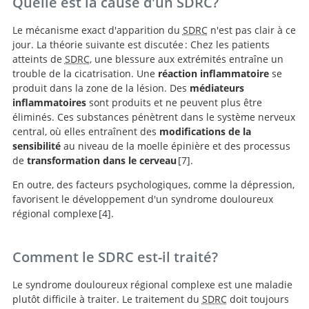
Quelle est la cause d'un SDRC?
Le mécanisme exact d'apparition du
SDRC
n'est pas clair à ce
jour. La théorie suivante est discutée : Chez les patients
atteints de
SDRC
, une blessure aux extrémités entraîne un
trouble de la cicatrisation. Une
réaction inflammatoire
se
produit dans la zone de la lésion. Des
médiateurs
inflammatoires
sont produits et ne peuvent plus être
éliminés. Ces substances pénètrent dans le système nerveux
central, où elles entraînent des
modifications de la
sensibilité
au niveau de la moelle épinière et des processus
de
transformation dans le cerveau
7
.
En outre, des facteurs psychologiques, comme la dépression,
Complex regional pain
favorisent le développement d'un syndrome douloureux
syndrome: a recent update.
régional complexe
4
.
Diagnostik und Therapie komplexer
regionaler Schmerzsyndrome (CRPS).
Comment le SDRC est-il traité?
Le syndrome douloureux régional complexe est une maladie
plutôt difficile à traiter. Le traitement du
SDRC
doit toujours