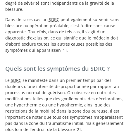
degré de sévérité sont indépendants de la gravité de la
blessure.
Dans de rares cas, un
SDRC
peut également survenir sans
blessure ou opération préalable, c'est-à-dire sans cause
apparente. Toutefois, dans de tels cas, il s'agit d'un
diagnostic d'exclusion, ce qui signifie que le médecin doit
d'abord exclure toutes les autres causes possibles des
symptômes qui apparaissen
1
.
Complex regional pain syndrome-
up-to-date.
Quels sont les symptômes du SDRC ?
Le
SDRC
se manifeste dans un premier temps par des
douleurs d'une intensité disproportionnée par rapport au
processus normal de guérison. On observe en outre des
modifications telles que des gonflements, des décolorations,
une hyperthermie ou une hypothermie, ainsi que des
restrictions de la mobilité dans la zone douloureuse. Il est
important de noter que tous ces symptômes n'apparaissent
pas dans la zone du traumatisme initial, mais généralement
plus loin de l'endroit de la blessure
2
.