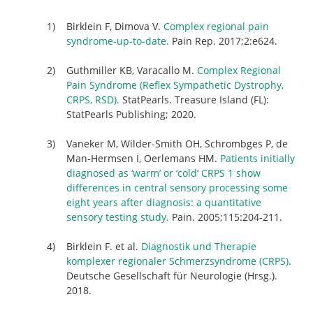
Birklein F, Dimova V.
Complex regional pain
syndrome-up-to-date.
Pain Rep. 2017;2:e624.
Guthmiller KB, Varacallo M.
Complex Regional
Pain Syndrome (Reflex Sympathetic Dystrophy,
CRPS, RSD).
StatPearls. Treasure Island (FL):
StatPearls Publishing; 2020.
Vaneker M, Wilder-Smith OH, Schrombges P, de
Man-Hermsen I, Oerlemans HM.
Patients initially
diagnosed as ‘warm’ or ‘cold’ CRPS 1 show
differences in central sensory processing some
eight years after diagnosis: a quantitative
sensory testing study.
Pain. 2005;115:204-211.
Birklein F. et al.
Diagnostik und Therapie
komplexer regionaler Schmerzsyndrome (CRPS).
Deutsche Gesellschaft für Neurologie (Hrsg.).
2018.