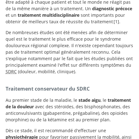
être adapté à chaque patient et tout le monde ne réagit pas
de la même manière à un traitement. Un
diagnostic précoce
et un
traitement multidisciplinaire
sont importants pour
obtenir de meilleurs taux de réussite du traitement
1
.
De nombreuses études ont été menées afin de déterminer
Complex regional pain syndrome-
quel est le traitement le plus efficace pour le syndrome
up-to-date.
douloureux régional complexe. Il n'existe cependant toujours
pas de traitement optimal généralement reconnu. Cela
s'explique notamment par le fait que les études publiées ont
principalement examiné l'effet sur différents symptômes du
SDRC
(douleur, mobilité, clinique).
Traitement conservateur du SDRC
Au premier stade de la maladie, le
stade aigu
, le
traitement
de la douleur
avec des stéroïdes, des bisphosphonates, des
anticonvulsivants (gabapentine, prégabaline), des opioïdes
(morphine) ou de la kétamine est au premier plan.
Dès ce stade, il est recommandé d'effectuer une
physiothérapie
pour favoriser passivement la mobilité, ainsi