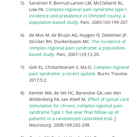
Sandroni P, Benrud-Larson LM, McClelland RL,
Low PA.
Complex regional pain syndrome type I:
incidence and prevalence in Olmsted county, a
population-based study.
Pain. 2003;103:199-207.
de Mos M, de Bruijn AG, Huygen FJ, Dieleman JP,
Stricker BH, Sturkenboom MC.
The incidence of
complex regional pain syndrome: a population-
based study.
Pain. 2007;129:12-20.
Goh EL, Chidambaram S, Ma D.
Complex regional
pain syndrome: a recent update.
Burns Trauma.
2017;5:2.
Kemler MA, de Vet HC, Barendse GA, van den
Wildenberg FA, van Kleef M.
Effect of spinal cord
stimulation for chronic complex regional pain
syndrome Type I: five-year final follow-up of
patients in a randomized controlled trial.
J
Neurosurg. 2008;108:292-298.