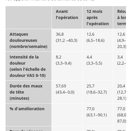
Avant
12 mois
Résult
l'opération
après
à long
l'opération
terme
Attaques
36,8
12,6
12,6
douloureuses
(31,2 –40,3)
(6,5–18,6)
(4,9–
(nombre/semaine)
20,3)
Intensité de la
8,2
4,4
3,4
douleur
(3,3–9,4)
(3,3–5,5)
(2,2–4,6
(selon l'échelle de
douleur VAS 0-10)
Durée des maux
57,69
25,7
20,4
de tête
(43,4– 0,0)
(18,6–32,7)
(12,7–
(minutes)
28,1)
% d'amélioration
77,0
77,0
(63,1–90,1)
(68,0–
87,0)