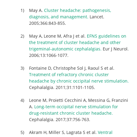
May A.
Cluster headache: pathogenesis,
diagnosis, and management.
Lancet.
2005;366:843-855.
May A, Leone M, Afra J et al.
EFNS guidelines on
the treatment of cluster headache and other
trigeminal-autonomic cephalalgias.
Eur J Neurol.
2006;13:1066-1077.
Fontaine D, Christophe Sol J, Raoul S et al.
Treatment of refractory chronic cluster
headache by chronic occipital nerve stimulation.
Cephalalgia. 2011;31:1101-1105.
Leone M, Proietti Cecchini A, Messina G, Franzini
A.
Long-term occipital nerve stimulation for
drug-resistant chronic cluster headache.
Cephalalgia. 2017;37:756-763.
Akram H, Miller S, Lagrata S et al.
Ventral