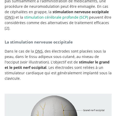
pas suffisamment à l'administration de médicaments, une
procédure de neuromodulation peut être envisagée. En cas
de céphalées en grappe, la
stimulation nerveuse occipitale
(
ONS
) et la
stimulation cérébrale profonde (SCP)
peuvent être
considérées comme des alternatives de traitement efficaces
2
.
EFNS guidelines on the
La stimulation nerveuse occipitale
treatment of cluster headache and other trigeminal-
autonomic cephalalgias.
Dans le cas de la
ONS
, des électrodes sont placées sous la
peau, dans le tissu adipeux sous-cutané, au niveau de
l'occiput (voir illustration). L'objectif est de
stimuler le grand
et le petit nerf occipital
. Les électrodes sont reliées à un
stimulateur cardiaque qui est généralement implanté sous la
clavicule.