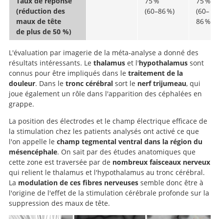
Taux de réponse
75 %
75 %
(réduction des
(60–86 %)
(60–
maux de tête
86 %)
de plus de 50 %)
L'évaluation par imagerie de la méta-analyse a donné des
résultats intéressants. Le
thalamus
et l'
hypothalamus
sont
connus pour être impliqués dans le
traitement de la
douleur
. Dans le
tronc cérébral
sort le
nerf trijumeau
, qui
joue également un rôle dans l'apparition des céphalées en
grappe.
La position des électrodes et le champ électrique efficace de
la stimulation chez les patients analysés ont activé ce que
l'on appelle le
champ tegmental ventral dans la région du
mésencéphale
. On sait par des études anatomiques que
cette zone est traversée par de
nombreux faisceaux nerveux
qui relient le thalamus et l'hypothalamus au tronc cérébral.
La
modulation de ces fibres nerveuses
semble donc être à
l'origine de l'effet de la stimulation cérébrale profonde sur la
suppression des maux de tête.