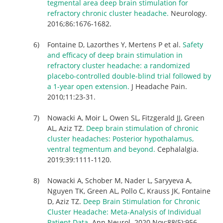
tegmental area deep brain stimulation for
refractory chronic cluster headache.
Neurology.
2016;86:1676-1682.
Fontaine D, Lazorthes Y, Mertens P et al.
Safety
and efficacy of deep brain stimulation in
refractory cluster headache: a randomized
placebo-controlled double-blind trial followed by
a 1-year open extension.
J Headache Pain.
2010;11:23-31.
Nowacki A, Moir L, Owen SL, Fitzgerald JJ, Green
AL, Aziz TZ.
Deep brain stimulation of chronic
cluster headaches: Posterior hypothalamus,
ventral tegmentum and beyond.
Cephalalgia.
2019;39:1111-1120.
Nowacki A, Schober M, Nader L, Saryyeva A,
Nguyen TK, Green AL, Pollo C, Krauss JK, Fontaine
D, Aziz TZ.
Deep Brain Stimulation for Chronic
Cluster Headache: Meta-Analysis of Individual
Patient Data.
Ann Neurol. 2020 Nov;88(5):956-