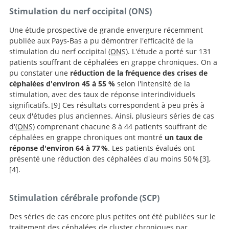
Stimulation du nerf occipital (ONS)
Une étude prospective de grande envergure récemment
publiée aux Pays-Bas a pu démontrer l'efficacité de la
stimulation du nerf occipital (
ONS
). L'étude a porté sur 131
patients souffrant de céphalées en grappe chroniques. On a
pu constater une
réduction de la fréquence des crises de
céphalées d'environ 45 à 55 %
selon l'intensité de la
stimulation, avec des taux de réponse interindividuels
significatifs.
9
Ces résultats correspondent à peu près à
ceux d'études plus anciennes. Ainsi, plusieurs séries de cas
d'(
ONS
) comprenant chacune 8 à 44 patients souffrant de
céphalées en grappe chroniques ont montré
un taux de
réponse d'environ 64 à 77 %
. Les patients évalués ont
Safety
présenté une réduction des céphalées d'au moins 50 %
3
,
and efficacy of occipital nerve stimulation for attack
4
.
prevention in medically intractable chronic cluster
Treatment of
headache (ICON): a randomised, double-blind,
refractory chronic cluster headache by chronic
Stimulation cérébrale profonde (SCP)
multicentre, phase 3, electrical dose-controlled trial
occipital nerve stimulation.
Long-term occipital nerve stimulation for drug-
resistant chronic cluster headache.
Des séries de cas encore plus petites ont été publiées sur le
traitement des céphalées de cluster chroniques par