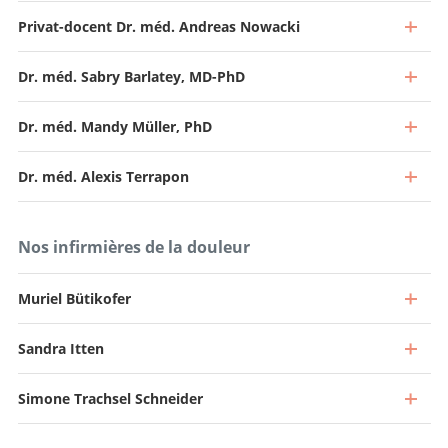
Privat-docent Dr. méd. Andreas Nowacki
Dr. méd. Sabry Barlatey, MD-PhD
Dr. méd. Mandy Müller, PhD
Dr. méd. Alexis Terrapon
Nos infirmières de la douleur
Muriel Bütikofer
Sandra Itten
Médecin spécialiste à 40 %, Chef de la neurochirurgie
fonctionnelle
Simone Trachsel Schneider
Chef de clinique
Aller au profil
Aller au profil