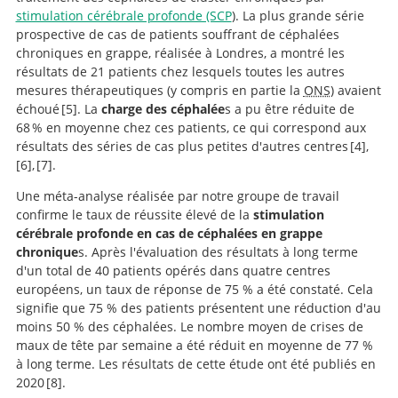
stimulation cérébrale profonde (SCP
). La plus grande série
prospective de cas de patients souffrant de céphalées
chroniques en grappe, réalisée à Londres, a montré les
résultats de 21 patients chez lesquels toutes les autres
mesures thérapeutiques (y compris en partie la
ONS
) avaient
échoué
5
. La
charge des céphalée
s a pu être réduite de
68 % en moyenne chez ces patients, ce qui correspond aux
Ventral tegmental
résultats des séries de cas plus petites d'autres centres
4
,
area deep brain stimulation for refractory chronic
6
,
7
.
cluster headache.
Une méta-analyse réalisée par notre groupe de travail
Long-term occipital nerve stimulation for drug-
Safety and
confirme le taux de réussite élevé de la
stimulation
resistant chronic cluster headache.
efficacy of deep brain stimulation in refractory cluster
Deep brain stimulation of chronic cluster
cérébrale profonde en cas de céphalées en grappe
headache: a randomized placebo-controlled double-
headaches: Posterior hypothalamus, ventral
chronique
s. Après l'évaluation des résultats à long terme
blind trial followed by a 1-year open extension.
tegmentum and beyond.
d'un total de 40 patients opérés dans quatre centres
européens, un taux de réponse de 75 % a été constaté. Cela
signifie que 75 % des patients présentent une réduction d'au
moins 50 % des céphalées. Le nombre moyen de crises de
maux de tête par semaine a été réduit en moyenne de 77 %
à long terme. Les résultats de cette étude ont été publiés en
2020
8
.