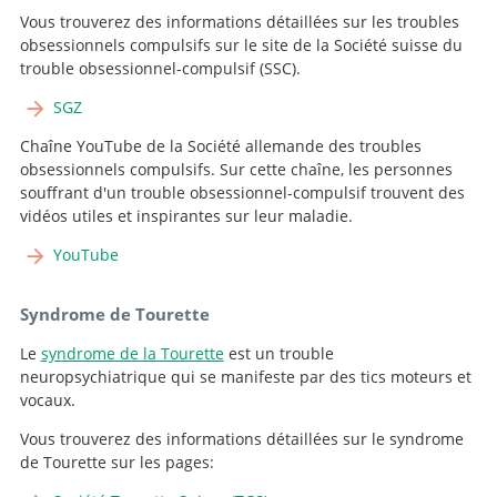
Vous trouverez des informations détaillées sur les troubles
Médecin spécialiste à 40 %, Chef de la neurochirurgie
obsessionnels compulsifs sur le site de la Société suisse du
fonctionnelle
trouble obsessionnel-compulsif (SSC).
Chef de clinique
Aller au profil
SGZ
Aller au profil
Chaîne YouTube de la Société allemande des troubles
Chef de Clinique
obsessionnels compulsifs. Sur cette chaîne, les personnes
Aller au profil
souffrant d'un trouble obsessionnel-compulsif trouvent des
Cheffe de clinique
vidéos utiles et inspirantes sur leur maladie.
Aller au profil
YouTube
Chef de clinique adjoint
Aller au profil
Syndrome de Tourette
Le
syndrome de la Tourette
est un trouble
neuropsychiatrique qui se manifeste par des tics moteurs et
vocaux.
Vous trouverez des informations détaillées sur le syndrome
de Tourette sur les pages: