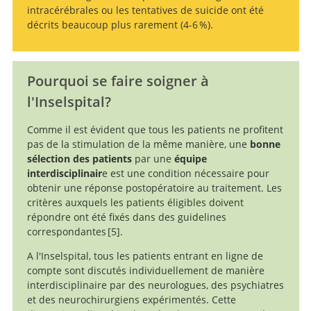
intracérébrales ou les tentatives de suicide ont été
décrits beaucoup plus rarement (4-6 %).
Pourquoi se faire soigner à
l'Inselspital?
Recherche
Comme il est évident que tous les patients ne profitent
pas de la stimulation de la même manière, une
bonne
sélection des patients
par une
équipe
interdisciplinair
e est une condition nécessaire pour
obtenir une réponse postopératoire au traitement. Les
critères auxquels les patients éligibles doivent
répondre ont été fixés dans des guidelines
correspondantes
5
.
A l'Inselspital, tous les patients entrant en ligne de
Deep brain
compte sont discutés individuellement de manière
stimulation for obsessive-compulsive disorder:
interdisciplinaire par des neurologues, des psychiatres
systematic review and evidence-based guideline
et des neurochirurgiens expérimentés. Cette
sponsored by the American Society for Stereotactic and