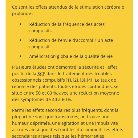
Ce sont les effets attendus de la stimulation cérébrale
profonde :
Réduction de la fréquence des actes
compulsifs
Réduction de l'envie d'accomplir un acte
compulsif
Amélioration globale de la qualité de vie
Plusieurs études ont démontré la sécurité et l'effet
positif de la
SCP
dans le traitement des troubles
obsessionnels compulsifs
1
,
2
,
3
,
4
. Le taux de
réponse des patients, toutes études confondues, se
Deep brain stimulation
Efficacy of Deep Brain
A prospective
Long-term
situe entre 50 et 60 %, avec une réduction moyenne
Stimulation of the Ventral Anterior Limb of the Internal
effects of subthalamic stimulation in Obsessive-
international multi-center study on safety and efficacy
for obsessive-compulsive disorder: A systematic review
des symptômes de 40 à 60 %.
Capsule for Refractory Obsessive-Compulsive Disorder:
Compulsive Disorder: Follow-up of a randomized
of deep brain stimulation for resistant obsessive-
of randomised controlled trials.
Parmi les effets secondaires plus fréquents, dont la
A Clinical Cohort of 70 Patients.
controlled trial.[letter].
compulsive disorder.
plupart ne sont que transitoires, on trouve une
humeur déprimée, une agitation et une impulsivité
accrues ainsi que des troubles du sommeil. Les effets
secondaires graves tels que les hémorragies