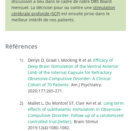
discussion a lieu dans le cadre de notre DBS Board
Functional Neurosurgery and the Congress of
mensuel. La décision pour ou contre une
stimulation
Neurological Surgeons (CNS) and endorsed by the CNS
cérébrale profonde (SCP)
est ensuite prise dans le
and American Association of Neurological Surgeons.
meilleur intérêt de nos patients.
Références
Denys D, Graat I, Mocking R et al.
Efficacy of
Deep Brain Stimulation of the Ventral Anterior
Limb of the Internal Capsule for Refractory
Obsessive-Compulsive Disorder: A Clinical
Cohort of 70 Patients.
Am J Psychiatry.
2020;177:265-271.
Mallet L, Du Montcel ST, Clair AH et al.
Long-term
effects of subthalamic stimulation in Obsessive-
Compulsive Disorder: Follow-up of a randomized
controlled trial.[letter].
Brain Stimul
2019;12(4):1080-1082.