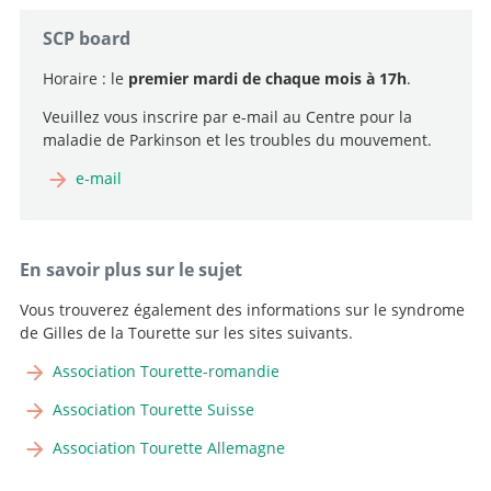
SCP board
Horaire : le
premier mardi de chaque mois à 17h
.
Veuillez vous inscrire par e-mail au Centre pour la
maladie de Parkinson et les troubles du mouvement.
Médecin spécialiste à 40 %, Chef de la neurochirurgie
fonctionnelle
e-mail
Chef de clinique
Aller au profil
Aller au profil
Chef de Clinique
En savoir plus sur le sujet
Aller au profil
Cheffe de clinique
Vous trouverez également des informations sur le syndrome
de Gilles de la Tourette sur les sites suivants.
Aller au profil
Chef de clinique adjoint
Association Tourette-romandie
Aller au profil
Association Tourette Suisse
Association Tourette Allemagne