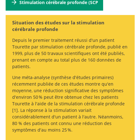
Stimulation cérébrale profonde (SCP
Situation des études sur la stimulation
cérébrale profonde
Depuis le premier traitement réussi d'un patient
Tourette par stimulation cérébrale profonde, publié en
1999, plus de 50 travaux scientifiques ont été publiés,
prenant en compte au total plus de 160 données de
patients.
Une méta-analyse (synthèse d'études primaires)
récemment publiée de ces études montre qu'en
moyenne, une réduction significative des symptômes
d'environ 50 % peut être obtenue chez les patients
Tourette à l'aide de la stimulation cérébrale profonde
1
. La réponse à la stimulation variait
Recherche
considérablement d'un patient à l'autre. Néanmoins,
Deep Brain
80 % des patients ont connu une réduction des
Stimulation for Tourette-Syndrome: A Systematic
symptômes d'au moins 25 %.
Review and Meta-Analysis.