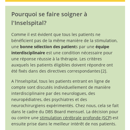
Pourquoi se faire soigner à
l'Inselspital?
Comme il est évident que tous les patients ne
bénéficient pas de la même manière de la stimulation,
une
bonne sélection des patient
s par une
équipe
interdisciplinaire
est une condition nécessaire pour
une réponse réussie à la thérapie. Les critères
auxquels les patients éligibles doivent répondre ont
été fixés dans des directives correspondantes
2
.
A l'Inselspital, tous les patients entrant en ligne de
Tourette
compte sont discutés individuellement de manière
syndrome deep brain stimulation: a review and
interdisciplinaire par des neurologues, des
updated recommendations.
neuropédiatres, des psychiatres et des
neurochirurgiens expérimentés. Chez nous, cela se fait
dans le cadre du DBS Board mensuel. La décision pour
ou contre une
stimulation cérébrale profonde (SCP)
est
ensuite prise dans le meilleur intérêt de nos patients.