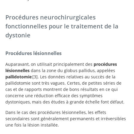
Procédures neurochirurgicales
fonctionnelles pour le traitement de la
dystonie
Procédures lésionnelles
Auparavant, on utilisait principalement des
procédures
lésionnelles
dans la zone du globus pallidus, appelées
pallidotomie
3
. Les données relatives au succès de la
pallidotomie sont très vagues. Certes, de petites séries de
Vitek JL, Zhang J, Evatt M, Mewes K, DeLong MR,
cas et de rapports montrent de bons résultats en ce qui
Hashimoto T, et al. Gpi pallidotomy for dystonia:
concerne une réduction efficace des symptômes
Clinical outcome and neuronal activity.
Adv Neurol
dystoniques, mais des études à grande échelle font défaut.
1998;78:211-219.
Dans le cas des procédures lésionnelles, les effets
secondaires sont généralement permanents et irréversibles
une fois la lésion installée.