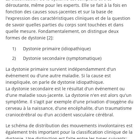
déroutante, même pour les experts. Elle se fait à la fois en
fonction des causes sous-jacentes et sur la base de
l'expression des caractéristiques cliniques et de la question
de savoir quelles parties du corps sont touchées et dans
quelle mesure. Fondamentalement, on distingue deux
formes de dystonie
2
:
Dystonie primaire (idiopathique)
Fahn S. Concept and classification of dystonia. Adv
Neurol 1988;50:1-8.
Dystonie secondaire (symptomatique)
La dystonie primaire survient indépendamment d'un
événement ou d'une autre maladie. Si la cause est
inexpliquée, on parle de dystonie idiopathique.
La dystonie secondaire est le résultat d'un événement ou
d'une maladie sous-jacente. La dystonie n'en est alors qu'un
symptôme. Il s'agit par exemple d'une privation d'oxygène du
cerveau à la naissance, d'une encéphalite, d'un traumatisme
craniocérébral ou d'un accident vasculaire cérébral.
Le schéma de distribution des mouvements involontaires est
également très important pour la classification clinique de la
dystonie. Une distinction est faite entre les types suivants: