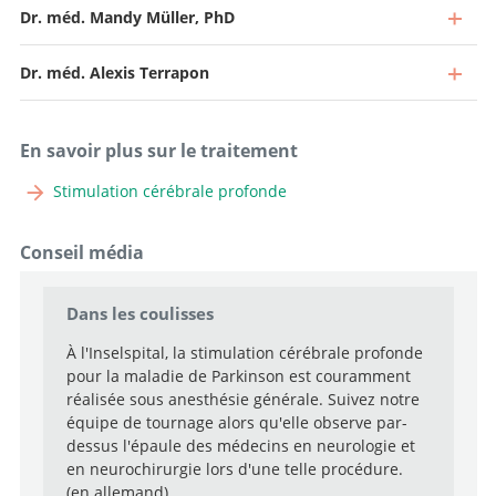
Dr. méd. Mandy Müller, PhD
Dr. méd. Alexis Terrapon
En savoir plus sur le traitement
Stimulation cérébrale profonde
Conseil média
Médecin spécialiste à 40 %, Chef de la neurochirurgie
fonctionnelle
Dans les coulisses
Chef de clinique
Aller au profil
À l'Inselspital, la stimulation cérébrale profonde
Aller au profil
pour la maladie de Parkinson est couramment
Chef de Clinique
réalisée sous anesthésie générale. Suivez notre
Aller au profil
équipe de tournage alors qu'elle observe par-
Cheffe de clinique
dessus l'épaule des médecins en neurologie et
en neurochirurgie lors d'une telle procédure.
Aller au profil
Chef de clinique adjoint
(en allemand)