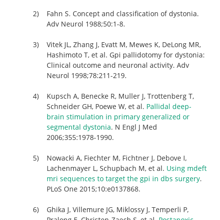
Fahn S. Concept and classification of dystonia.
Adv Neurol 1988;50:1-8.
Vitek JL, Zhang J, Evatt M, Mewes K, DeLong MR,
Hashimoto T, et al. Gpi pallidotomy for dystonia:
Clinical outcome and neuronal activity.
Adv
Neurol 1998;78:211-219.
Kupsch A, Benecke R, Muller J, Trottenberg T,
Schneider GH, Poewe W, et al.
Pallidal deep-
brain stimulation in primary generalized or
segmental dystonia
. N Engl J Med
2006;355:1978-1990.
Nowacki A, Fiechter M, Fichtner J, Debove I,
Lachenmayer L, Schupbach M, et al.
Using mdeft
mri sequences to target the gpi in dbs surgery
.
PLoS One 2015;10:e0137868.
Ghika J, Villemure JG, Miklossy J, Temperli P,
Pralong E, Christen-Zaech S, et al.
Postanoxic