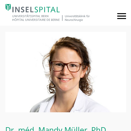
Dr. méd.
Mandy Müller
, PhD