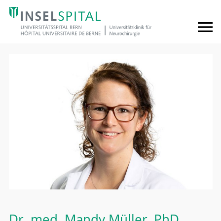
Dr. med.
Mandy Müller
, PhD