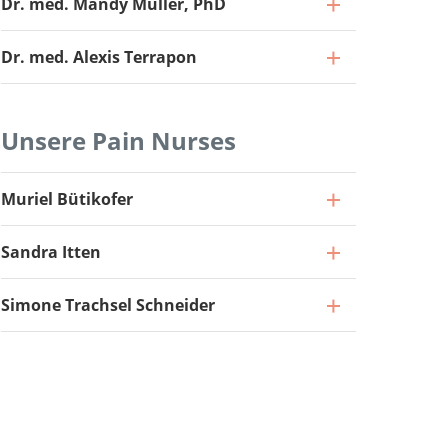
Dr. med. Mandy Müller, PhD
Dr. med. Alexis Terrapon
Unsere Pain Nurses
Facharzt 40%, Leiter Funktionelle
Muriel Bütikofer
Neurochirurgie
Oberarzt
Sandra Itten
Zum Profil
Zum Profil
Oberarzt
Simone Trachsel Schneider
Zum Profil
Oberärztin
Zum Profil
Stv. Oberarzt
Zum Profil