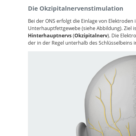
EFNS guidelines 
Die Okzipitalnervenstimulation
treatment of cluster headache and other tri
autonomic cephalalgias.
Bei der ONS erfolgt die Einlage von Elektroden
Unterhauptfettgewebe (siehe Abbildung). Ziel is
Hinterhauptnervs
(
Okzipitalnerv
). Die Elek
der in der Regel unterhalb des Schlüsselbeins i