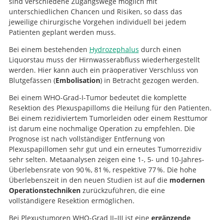
sind verschiedene Zugangswege möglich mit
unterschiedlichen Chancen und Risiken, so dass das
jeweilige chirurgische Vorgehen individuell bei jedem
Patienten geplant werden muss.
Bei einem bestehenden
Hydrozephalus
durch einen
Liquorstau muss der Hirnwasserabfluss wiederhergestellt
werden. Hier kann auch ein präoperativer Verschluss von
Blutgefässen (
Embolisation
) in Betracht gezogen werden.
Bei einem WHO-Grad-I-Tumor bedeutet die komplette
Resektion des Plexuspapilloms die Heilung für den Patienten.
Bei einem rezidiviertem Tumorleiden oder einem Resttumor
ist darum eine nochmalige Operation zu empfehlen. Die
Prognose ist nach vollständiger Entfernung von
Plexuspapillomen sehr gut und ein erneutes Tumorrezidiv
sehr selten. Metaanalysen zeigen eine 1-, 5- und 10-Jahres-
Überlebensrate von 90 %, 81 %, respektive 77 %. Die hohe
Überlebenszeit in den neuen Studien ist auf die
modernen
Operationstechniken
zurückzuführen, die eine
vollständigere Resektion ermöglichen.
Bei Plexustumoren WHO-Grad II–III ist eine
ergänzende