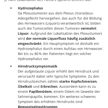
Hydrozephalus
Da Plexustumoren aus dem Plexus choroideus-
Adergeflecht hervorgehen, das auch für die Bildung
des Hirnwassers (Liquors) verantwortlich ist, bilden
auch die Tumorzellen dieser Tumoren
vermehrt
Liquor
. Aufgrund der Lokalisation des Plexustumors
wird
der normale Liquorfluss häufig zusätzlich
eingeschränkt
. Ein Hauptsymptom ist deshalb ein
Hydrozephalus durch einen Aufstau von Hirnwasser.
Bei bis zu 80 % der Patienten liegt ein solcher
Hydrozephalus vor.
Hirndrucksymptomatik
Der aufgestaute Liquor erhöht den Hirndruck und
verursacht dabei sehr typische Symptome. Zu den
Hirndruckzeichen zählen
starke Kopfschmerzen
,
Übelkeit
und
Erbrechen
. Ausserdem kann es zu
einem
Papillenödem
, einem Ödem im Gewebe der
Sehnervpapille, kommen. Ein weiteres schweres
Symptom des erhöhten Hirndrucks sind
Bewusstseinsstörungen
.