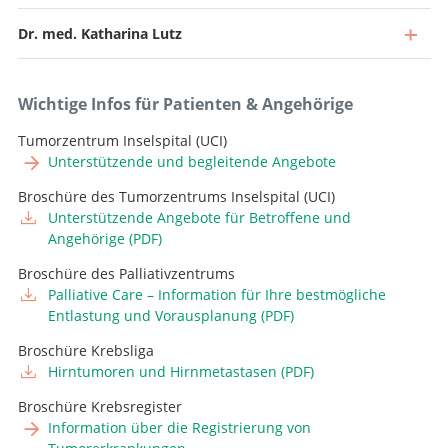
Dr. med. Katharina Lutz
Wichtige Infos für Patienten & Angehörige
Tumorzentrum Inselspital (UCI)
Unterstützende und begleitende Angebote
Broschüre des Tumorzentrums Inselspital (UCI)
Direktor und Chefarzt
Unterstützende Angebote für Betroffene und
Angehörige (PDF)
Zum Profil
Stv. Chefarzt, Leiter Neuroonkologie
Broschüre des Palliativzentrums
Zum Profil
Palliative Care – Information für Ihre bestmögliche
Leitende Ärztin, Leiterin Intraoperative Neurophysiologie
Entlastung und Vorausplanung (PDF)
Zum Profil
Broschüre Krebsliga
Oberarzt
Hirntumoren und Hirnmetastasen (PDF)
Zum Profil
Broschüre Krebsregister
Oberärztin, Leiterin Kinderneurochirurgie
Information über die Registrierung von
Zum Profil