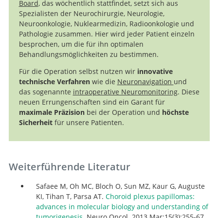
Board
, das wöchentlich stattfindet, setzt sich aus
Spezialisten der Neurochirurgie, Neurologie,
Neuroonkologie, Nuklearmedizin, Radioonkologie und
Pathologie zusammen. Hier wird jeder Patient einzeln
besprochen, um die für ihn optimalen
Behandlungsmöglichkeiten zu bestimmen.
Für die Operation selbst nutzen wir
innovative
technische Verfahren
wie die
Neuronavigation
und
das sogenannte
intraoperative Neuromonitoring
. Diese
neuen Errungenschaften sind ein Garant für
maximale Präzision
bei der Operation und
höchste
Sicherheit
für unsere Patienten.
Weiterführende Literatur
Safaee M, Oh MC, Bloch O, Sun MZ, Kaur G, Auguste
KI, Tihan T, Parsa AT.
Choroid plexus papillomas:
advances in molecular biology and understanding of
tumorigenesis.
Neuro Oncol. 2013 Mar;15(3):255-67.