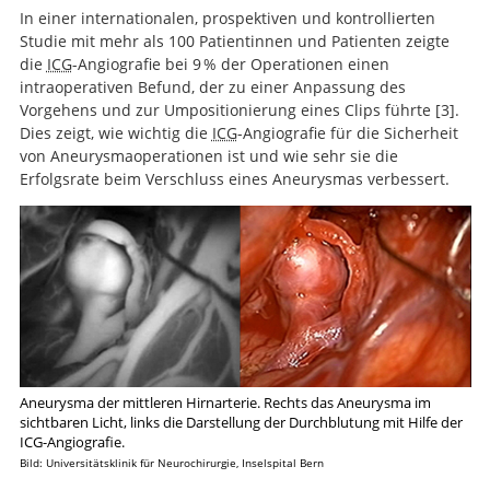
In einer internationalen, prospektiven und kontrollierten
Studie mit mehr als 100 Patientinnen und Patienten zeigte
die
ICG
-Angiografie bei 9 % der Operationen einen
intraoperativen Befund, der zu einer Anpassung des
Vorgehens und zur Umpositionierung eines Clips führte
3
.
Dies zeigt, wie wichtig die
ICG
-Angiografie für die Sicherheit
von Aneurysmaoperationen ist und wie sehr sie die
Prospective evaluation of surgical microscope-
Suche
Erfolgsrate beim Verschluss eines Aneurysmas verbessert.
integrated intraoperative near-infrared indocyanine
green videoangiography during aneurysm surgery.
Aneurysma der mittleren Hirnarterie. Rechts das Aneurysma im
sichtbaren Licht, links die Darstellung der Durchblutung mit Hilfe der
ICG-Angiografie.
Bild: Universitätsklinik für Neurochirurgie, Inselspital Bern