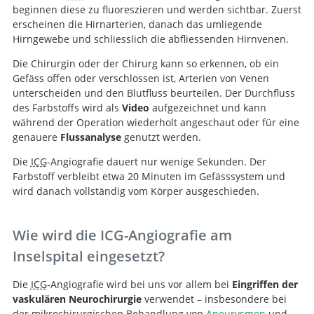
Technique and image quality
beginnen diese zu fluoreszieren und werden sichtbar. Zuerst
Near-infrared indocyanine green video angiography: a
of intraoperative indocyanine green angiography
erscheinen die Hirnarterien, danach das umliegende
new method for intraoperative assessment of vascular
during aneurysm surgery using surgical microscope
Hirngewebe und schliesslich die abfliessenden Hirnvenen.
flow.
integrated near-infrared video technology.
Die Chirurgin oder der Chirurg kann so erkennen, ob ein
Gefäss offen oder verschlossen ist, Arterien von Venen
unterscheiden und den Blutfluss beurteilen. Der Durchfluss
des Farbstoffs wird als
Video
aufgezeichnet und kann
während der Operation wiederholt angeschaut oder für eine
genauere
Flussanalyse
genutzt werden.
Die
ICG
-Angiografie dauert nur wenige Sekunden. Der
Farbstoff verbleibt etwa 20 Minuten im Gefässsystem und
wird danach vollständig vom Körper ausgeschieden.
Wie wird die ICG-Angiografie am
Inselspital eingesetzt?
Die
ICG
-Angiografie wird bei uns vor allem bei
Eingriffen der
vaskulären Neurochirurgie
verwendet – insbesondere bei
der mikrochirurgischen Behandlung von
Aneurysmen
und