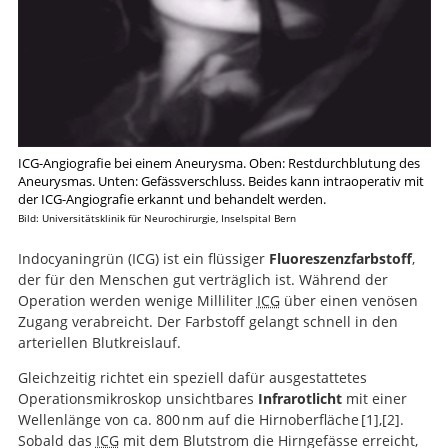
ICG-Angiografie bei einem Aneurysma. Oben: Restdurchblutung des
Aneurysmas. Unten: Gefässverschluss. Beides kann intraoperativ mit
der ICG-Angiografie erkannt und behandelt werden.
Bild: Universitätsklinik für Neurochirurgie, Inselspital Bern
Indocyaningrün (ICG) ist ein flüssiger
Fluoreszenzfarbstoff
,
der für den Menschen gut verträglich ist. Während der
Operation werden wenige Milliliter
ICG
über einen venösen
Zugang verabreicht. Der Farbstoff gelangt schnell in den
arteriellen Blutkreislauf.
Gleichzeitig richtet ein speziell dafür ausgestattetes
Operationsmikroskop unsichtbares
Infrarotlicht
mit einer
Wellenlänge von ca. 800 nm auf die Hirnoberfläche
1
,
2
.
Sobald das
ICG
mit dem Blutstrom die Hirngefässe erreicht,