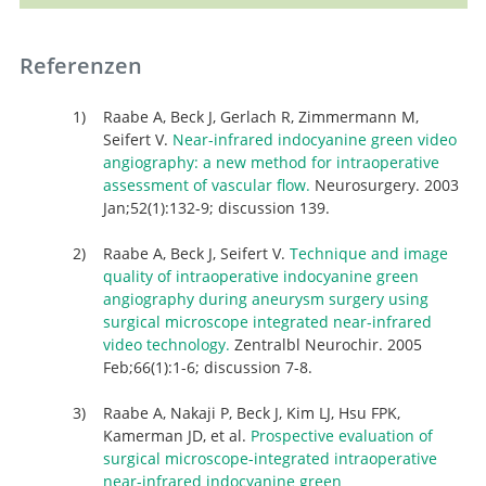
Referenzen
Raabe A, Beck J, Gerlach R, Zimmermann M,
Seifert V.
Near-infrared indocyanine green video
angiography: a new method for intraoperative
assessment of vascular flow.
Neurosurgery. 2003
Jan;52(1):132-9; discussion 139.
Raabe A, Beck J, Seifert V.
Technique and image
quality of intraoperative indocyanine green
angiography during aneurysm surgery using
surgical microscope integrated near-infrared
video technology.
Zentralbl Neurochir. 2005
Feb;66(1):1-6; discussion 7-8.
Raabe A, Nakaji P, Beck J, Kim LJ, Hsu FPK,
Kamerman JD, et al.
Prospective evaluation of
surgical microscope-integrated intraoperative
near-infrared indocyanine green