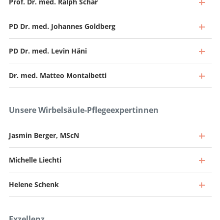
Prof. Dr. med. Ralph Schär
PD Dr. med. Johannes Goldberg
PD Dr. med. Levin Häni
Dr. med. Matteo Montalbetti
Unsere Wirbelsäule-Pflegeexpertinnen
Jasmin Berger, MScN
Michelle Liechti
Direktor und Chefarzt
Zum Profil
Helene Schenk
Leitender Arzt, Leiter Wirbelsäulenchirurgie
Zum Profil
Oberarzt
Exzellenz