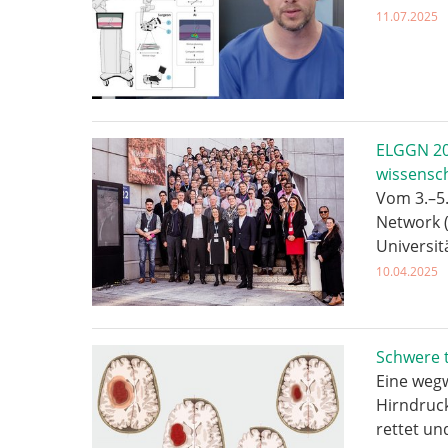
11.07.2025
ELGGN 20
wissensch
Vom 3.–5
Network (
Universit
10.04.2025
Schwere 
Eine wegw
Hirndruc
rettet un