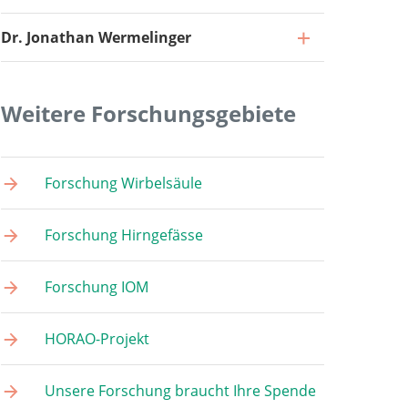
Dr. Jonathan Wermelinger
Weitere Forschungsgebiete
Wissenschaftlicher Mitarbeiter
Forschung Wirbelsäule
Zum Profil
Wissenschaftliche Mitarbeiterin
Forschung Hirngefässe
Zum Profil
Projektkoordinator
Forschung IOM
Zum Profil
Medizinische Dokumentarin
Zum Profil
HORAO-Projekt
Wissenschaftlicher Mitarbeiter
Zum Profil
Unsere Forschung braucht Ihre Spende