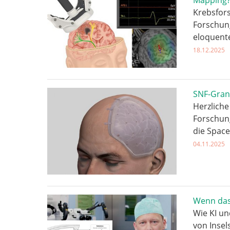
Mapping
Krebsfors
Forschun
eloquent
18.12.2025
SNF-Grant
Herzliche
Forschun
die Space
04.11.2025
Wenn das 
Wie KI un
von Insel