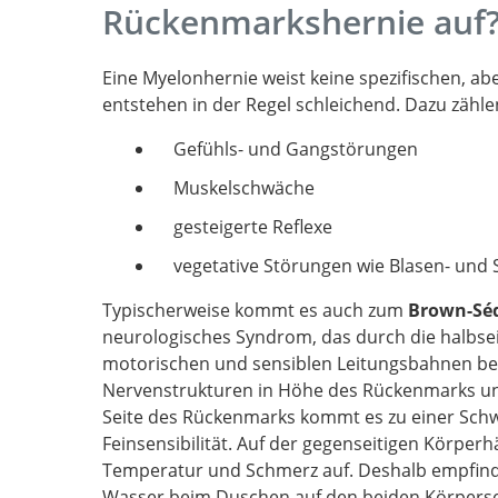
Rückenmarkshernie auf
of paraplegia: Case report.
Eine Myelonhernie weist keine spezifischen, a
entstehen in der Regel schleichend. Dazu zähle
Gefühls- und Gangstörungen
Muskelschwäche
gesteigerte Reflexe
vegetative Störungen wie Blasen- und 
Typischerweise kommt es auch zum
Brown-Sé
neurologisches Syndrom, das durch die halbse
motorischen und sensiblen Leitungsbahnen beei
Nervenstrukturen in Höhe des Rückenmarks un
Seite des Rückenmarks kommt es zu einer Schw
Feinsensibilität. Auf der gegenseitigen Körper
Temperatur und Schmerz auf. Deshalb empfin
Wasser beim Duschen auf den beiden Körpersei