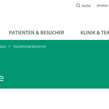
Anreise
Suche
PATIENTEN & BESUCHER
KLINIK & TE
äule
Rückenmarkshernie
e