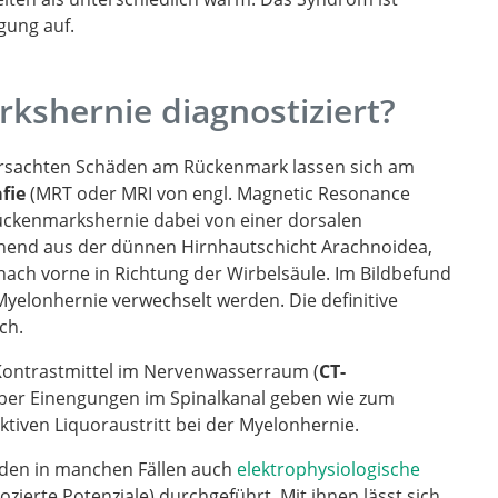
ägung auf.
kshernie diagnostiziert?
ursachten Schäden am Rückenmark lassen sich am
fie
(MRT oder MRI von engl. Magnetic Resonance
 Rückenmarkshernie dabei von einer dorsalen
tehend aus der dünnen Hirnhautschicht Arachnoidea,
nach vorne in Richtung der Wirbelsäule. Im Bildbefund
 Myelonhernie verwechselt werden. Die definitive
ch.
Kontrastmittel im Nervenwasserraum (
CT-
über Einengungen im Spinalkanal geben wie zum
ktiven Liquoraustritt bei der Myelonhernie.
den in manchen Fällen auch
elektrophysiologische
zierte Potenziale) durchgeführt. Mit ihnen lässt sich