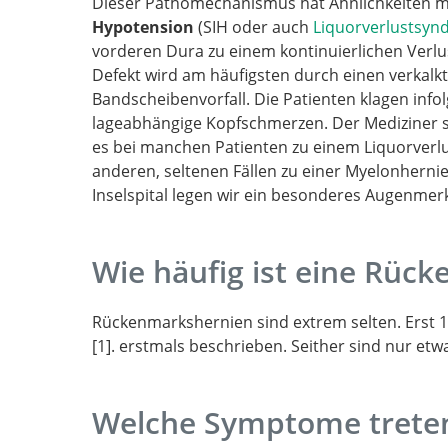
Dieser Pathomechanismus hat Ähnlichkeiten m
Disc herniation, occult on preoperative im
Hypotension
(SIH oder auch
Liquorverlustsy
visualized microsurgically, as the cause of id
vorderen Dura zu einem kontinuierlichen Verl
thoracic spinal cord herniation.
Defekt wird am häufigsten durch einen verkalk
Bandscheibenvorfall. Die Patienten klagen info
lageabhängige Kopfschmerzen. Der Mediziner 
es bei manchen Patienten zu einem Liquorverl
anderen, seltenen Fällen zu einer Myelonherni
Inselspital legen wir ein besonderes Augenmer
Wie häufig ist eine Rüc
Rückenmarkshernien sind extrem selten. Erst 
1
. erstmals beschrieben. Seither sind nur etw
Spontaneous incarcerated herni
Welche Symptome treten
the spinal cord into a vertebral body: A uniq