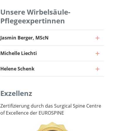
Unsere Wirbelsäule-
Pflegeexpertinnen
Direktor und Chefarzt
Zum Profil
Jasmin Berger, MScN
Leitender Arzt, Leiter Wirbelsäulenchirurgie
Zum Profil
Michelle Liechti
Oberarzt
Zum Profil
Helene Schenk
Oberarzt
Zum Profil
Oberarzt
Exzellenz
Zum Profil
Zertifizierung durch das Surgical Spine Centre
of Excellence der EUROSPINE