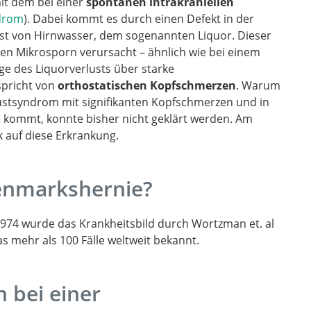
it dem bei einer
spontanen intrakraniellen
aging but
ndrom
). Dabei kommt es durch einen Defekt in der
iopathic
ust von Hirnwasser, dem sogenannten Liquor. Dieser
ten Mikrosporn verursacht – ähnlich wie bei einem
lge des Liquorverlusts über starke
spricht von
orthostatischen Kopfschmerzen
. Warum
ustsyndrom mit signifikanten Kopfschmerzen und in
e kommt, konnte bisher nicht geklärt werden. Am
k auf diese Erkrankung.
kenmarkshernie?
1974 wurde das Krankheitsbild durch Wortzman et. al
as mehr als 100 Fälle weltweit bekannt.
ation of
 bei einer
ue cause