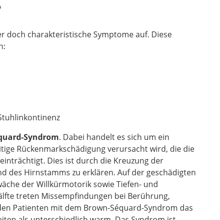
?
ber doch charakteristische Symptome auf. Diese
n:
Stuhlinkontinenz
quard-Syndrom
. Dabei handelt es sich um ein
itige Rückenmarkschädigung verursacht wird, die die
nträchtigt. Dies ist durch die Kreuzung der
d des Hirnstamms zu erklären. Auf der geschädigten
äche der Willkürmotorik sowie Tiefen- und
hälfte treten Missempfindungen bei Berührung,
den Patienten mit dem Brown-Séquard-Syndrom das
ten als unterschiedlich warm. Das Syndrom ist