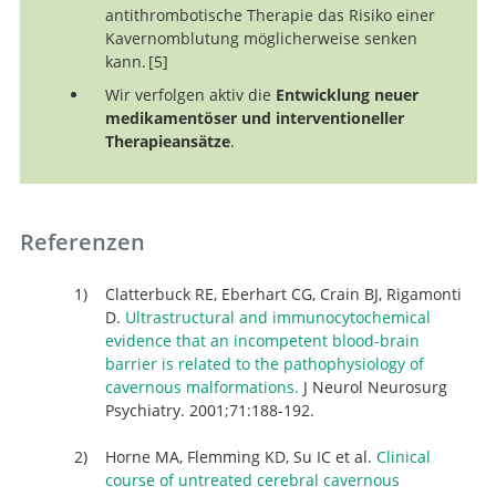
antithrombotische Therapie das Risiko einer
Kavernomblutung möglicherweise senken
kann.
5
Wir verfolgen aktiv die
Entwicklung neuer
Long-te
medikamentöser und interventioneller
antithrombotic therapy and risk of intracranial
Therapieansätze
.
haemorrhage from cerebral cavernous malformati
a population-based cohort study, systematic revie
and meta-analysis.
Referenzen
Clatterbuck RE, Eberhart CG, Crain BJ, Rigamonti
D.
Ultrastructural and immunocytochemical
evidence that an incompetent blood-brain
barrier is related to the pathophysiology of
cavernous malformations.
J Neurol Neurosurg
Psychiatry. 2001;71:188-192.
Horne MA, Flemming KD, Su IC et al.
Clinical
course of untreated cerebral cavernous