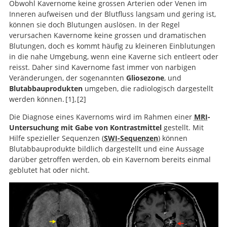
Obwohl Kavernome keine grossen Arterien oder Venen im
Inneren aufweisen und der Blutfluss langsam und gering ist,
können sie doch Blutungen auslösen. In der Regel
verursachen Kavernome keine grossen und dramatischen
Blutungen, doch es kommt häufig zu kleineren Einblutungen
in die nahe Umgebung, wenn eine Kaverne sich entleert oder
reisst. Daher sind Kavernome fast immer von narbigen
Veränderungen, der sogenannten
Gliosezone
, und
Blutabbauprodukten
umgeben, die radiologisch dargestellt
werden können.
1
,
2
Die Diagnose eines Kavernoms wird im Rahmen einer
MRI
-
Clinical course of
Untersuchung mit Gabe von Kontrastmittel
gestellt. Mit
Ultrastructural and immunocytochemical evidence that
untreated cerebral cavernous malformations: a meta-
Hilfe spezieller Sequenzen (
SWI-Sequenzen
) können
an incompetent blood-brain barrier is related to the
analysis of individual patient data.
Blutabbauprodukte bildlich dargestellt und eine Aussage
pathophysiology of cavernous malformations.
darüber getroffen werden, ob ein Kavernom bereits einmal
geblutet hat oder nicht.