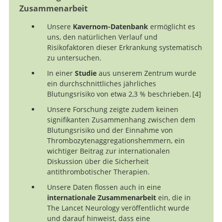
Zusammenarbeit
Unsere
Kavernom-Datenbank
ermöglicht es
uns, den natürlichen Verlauf und
Risikofaktoren dieser Erkrankung systematisch
zu untersuchen.
In einer
Studie
aus unserem Zentrum wurde
ein durchschnittliches jährliches
Blutungsrisiko von etwa 2,3 % beschrieben.
4
Unsere Forschung zeigte zudem keinen
signifikanten Zusammenhang zwischen dem
Antithrombotic medication and bleeding risk in
Blutungsrisiko und der Einnahme von
patients with cerebral cavernous malformations: 
Thrombozytenaggregationshemmern, ein
cohort study.
wichtiger Beitrag zur internationalen
Diskussion über die Sicherheit
antithrombotischer Therapien.
Unsere Daten flossen auch in eine
internationale Zusammenarbeit
ein, die in
The Lancet Neurology veröffentlicht wurde
und darauf hinweist, dass eine