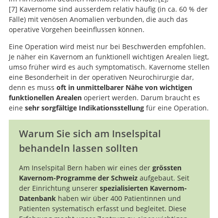
Hemorrhage from cavernous
7
Kavernome sind ausserdem relativ häufig (in ca. 60 % der
malformations of the brain: definition and reporting
Clinical course of
Fälle) mit venösen Anomalien verbunden, die auch das
standards. Angioma Alliance Scientific Advisory Board.
untreated cerebral cavernous malformations: a meta-
operative Vorgehen beeinflussen können.
analysis of individual patient data.
Cavernous malformations of the brain
Eine Operation wird meist nur bei Beschwerden empfohlen.
stem.
Je näher ein Kavernom an funktionell wichtigen Arealen liegt,
umso früher wird es auch symptomatisch. Kavernome stellen
eine Besonderheit in der operativen Neurochirurgie dar,
denn es muss
oft in unmittelbarer Nähe von wichtigen
funktionellen Arealen
operiert werden. Darum braucht es
eine
sehr sorgfältige Indikationsstellung
für eine Operation.
Warum Sie sich am Inselspital
behandeln lassen sollten
Am Inselspital Bern haben wir eines der
grössten
Kavernom-Programme der Schweiz
aufgebaut. Seit
der Einrichtung unserer
spezialisierten Kavernom-
Datenbank
haben wir über 400 Patientinnen und
Patienten systematisch erfasst und begleitet. Diese