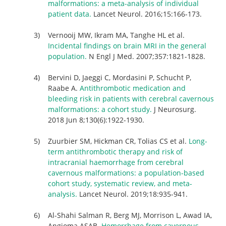
malformations: a meta-analysis of individual
patient data.
Lancet Neurol. 2016;15:166-173.
Vernooij MW, Ikram MA, Tanghe HL et al.
Incidental findings on brain MRI in the general
population.
N Engl J Med. 2007;357:1821-1828.
Bervini D, Jaeggi C, Mordasini P, Schucht P,
Raabe A.
Antithrombotic medication and
bleeding risk in patients with cerebral cavernous
malformations: a cohort study.
J Neurosurg.
2018 Jun 8;130(6):1922-1930.
Zuurbier SM, Hickman CR, Tolias CS et al.
Long-
term antithrombotic therapy and risk of
intracranial haemorrhage from cerebral
cavernous malformations: a population-based
cohort study, systematic review, and meta-
analysis.
Lancet Neurol. 2019;18:935-941.
Al-Shahi Salman R, Berg MJ, Morrison L, Awad IA,
Angioma ASAB.
Hemorrhage from cavernous