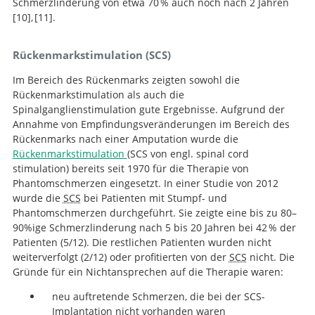
Schmerzlinderung von etwa 70 % auch noch nach 2 Jahren
10
,
11
.
Chronic motor cortex
Electrical
Rückenmarkstimulation (SCS)
stimulation of primary motor cortex within the central
stimulation for phantom limb pain: correlations
sulcus for intractable neuropathic pain.
between pain relief and functional imaging studies.
Im Bereich des Rückenmarks zeigten sowohl die
Rückenmarkstimulation als auch die
Spinalganglienstimulation gute Ergebnisse. Aufgrund der
Annahme von Empfindungsveränderungen im Bereich des
Rückenmarks nach einer Amputation wurde die
Rückenmarkstimulation
(SCS von engl. spinal cord
stimulation) bereits seit 1970 für die Therapie von
Phantomschmerzen eingesetzt. In einer Studie von 2012
wurde die
SCS
bei Patienten mit Stumpf- und
Phantomschmerzen durchgeführt. Sie zeigte eine bis zu 80–
90%ige Schmerzlinderung nach 5 bis 20 Jahren bei 42 % der
Patienten (5/12). Die restlichen Patienten wurden nicht
weiterverfolgt (2/12) oder profitierten von der
SCS
nicht. Die
Gründe für ein Nichtansprechen auf die Therapie waren:
neu auftretende Schmerzen, die bei der SCS-
Implantation nicht vorhanden waren