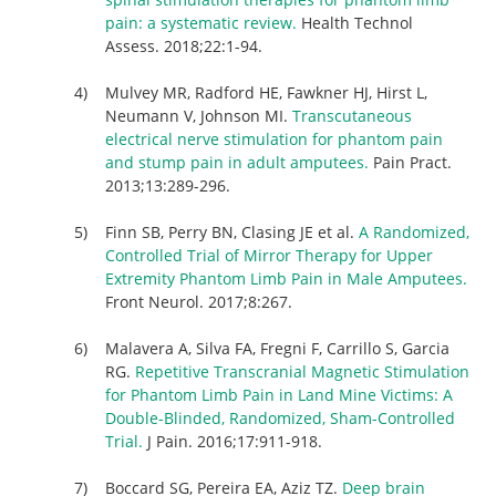
pain: a systematic review.
Health Technol
Assess. 2018;22:1-94.
Mulvey MR, Radford HE, Fawkner HJ, Hirst L,
Neumann V, Johnson MI.
Transcutaneous
electrical nerve stimulation for phantom pain
and stump pain in adult amputees.
Pain Pract.
2013;13:289-296.
Finn SB, Perry BN, Clasing JE et al.
A Randomized,
Controlled Trial of Mirror Therapy for Upper
Extremity Phantom Limb Pain in Male Amputees.
Front Neurol. 2017;8:267.
Malavera A, Silva FA, Fregni F, Carrillo S, Garcia
RG.
Repetitive Transcranial Magnetic Stimulation
for Phantom Limb Pain in Land Mine Victims: A
Double-Blinded, Randomized, Sham-Controlled
Trial.
J Pain. 2016;17:911-918.
Boccard SG, Pereira EA, Aziz TZ.
Deep brain