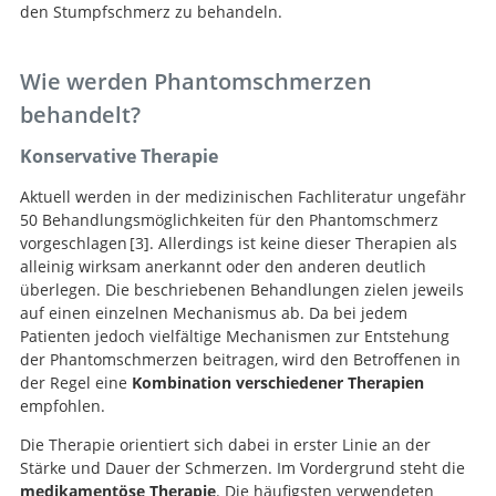
den Stumpfschmerz zu behandeln.
Wie werden Phantomschmerzen
behandelt?
Konservative Therapie
Aktuell werden in der medizinischen Fachliteratur ungefähr
50 Behandlungsmöglichkeiten für den Phantomschmerz
vorgeschlagen
3
. Allerdings ist keine dieser Therapien als
alleinig wirksam anerkannt oder den anderen deutlich
Brain and spinal
überlegen. Die beschriebenen Behandlungen zielen jeweils
stimulation therapies for phantom limb pain: a
auf einen einzelnen Mechanismus ab. Da bei jedem
systematic review.
Patienten jedoch vielfältige Mechanismen zur Entstehung
der Phantomschmerzen beitragen, wird den Betroffenen in
der Regel eine
Kombination verschiedener Therapien
empfohlen.
Die Therapie orientiert sich dabei in erster Linie an der
Stärke und Dauer der Schmerzen. Im Vordergrund steht die
medikamentöse Therapie
. Die häufigsten verwendeten