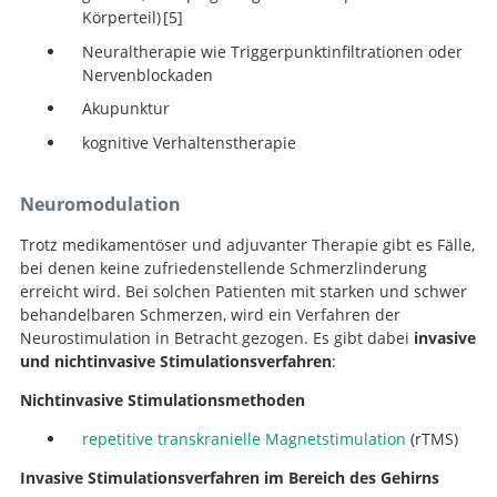
Körperteil)
5
amputees.
Neuraltherapie wie Triggerpunktinfiltrationen oder
A Randomized,
Nervenblockaden
Controlled Trial of Mirror Therapy for Upper Extremit
Phantom Limb Pain in Male Amputees.
Akupunktur
kognitive Verhaltenstherapie
Neuromodulation
Trotz medikamentöser und adjuvanter Therapie gibt es Fälle,
bei denen keine zufriedenstellende Schmerzlinderung
erreicht wird. Bei solchen Patienten mit starken und schwer
behandelbaren Schmerzen, wird ein Verfahren der
Neurostimulation in Betracht gezogen. Es gibt dabei
invasive
und nichtinvasive Stimulationsverfahren
:
Nichtinvasive Stimulationsmethoden
repetitive transkranielle Magnetstimulation
(rTMS)
Invasive Stimulationsverfahren im Bereich des Gehirns