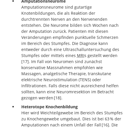
Amputationsneurome
Pain after amputation. BJA Education.
Amputationsneurome sind gutartige
Knotenbildungen, die als Reaktion der
durchtrennten Nerven an den Nervenenden
entstehen. Die Neurome bilden sich Wochen nach
der Amputation zurück. Patienten mit diesen
Veränderungen empfinden punktuelle Schmerzen
im Bereich des Stumpfes. Die Diagnose kann
entweder durch eine Ultraschalluntersuchung des
Stumpfes oder mittels eines
MRI
s gestellt werden
17
. Im Fall von Neuromen sind zunächst
konservative Massnahmen empfohlen wie
Ultrasound in the
Massagen, analgetische Therapie, transkutane
detection and treatment of a painful stump neuroma
elektrische Neurostimulation (TENS) oder
Infiltrationen. Falls diese nicht ausreichend helfen
sollten, kann eine Neuromresektion im Betracht
gezogen werden
18
.
Heterotope Knochenbildung
How To Address Stump Neuromas.
Hier wird Weichteilgewebe im Bereich des Stumpfes
zu Knochengewebe umgebaut. Dies ist bei 63 % der
Amputationen nach einem Unfall der Fall
16
. Die