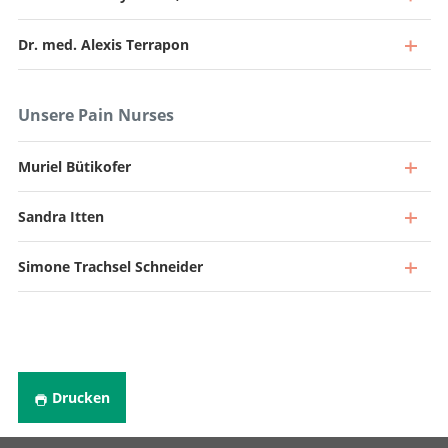
Dr. med. Alexis Terrapon
Unsere Pain Nurses
Muriel Bütikofer
Sandra Itten
Facharzt 40%, Leiter Funktionelle Neurochirurgie
Zum Profil
Simone Trachsel Schneider
Oberarzt
Zum Profil
Oberarzt
Zum Profil
Oberärztin
Drucken
Zum Profil
Stv. Oberarzt