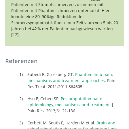
Patienten mit Stumpfschmerzen zusammen mit
Patienten mit Phantomschmerzen untersucht. Hier
konnte eine 80–90%ige Reduktion der
Schmerzsymptomatik über einen Zeitraum von 5 bis 20
Jahren bei 42 % der Patienten nachgewiesen werden
12
.
Spinal cord
stimulation for intractable pain following limb
amputation. Neuromodulation.
Referenzen
Subedi B, Grossberg GT.
Phantom limb pain:
mechanisms and treatment approaches.
Pain
Res Treat. 2011;2011:864605.
Hsu E, Cohen SP.
Postamputation pain:
epidemiology, mechanisms, and treatment.
J
Pain Res. 2013;6:121-136.
Corbett M, South E, Harden M et al.
Brain and
spinal stimulation therapies for phantom limb