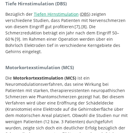
Tiefe Hirnstimulation (DBS)
Repetitive Transcranial Magnetic Stimulation for
Phantom Limb Pain in Land Mine Victims: A Double-
Bezüglich der
Tiefen Hirnstimulation
(
DBS
) zeigten
Blinded, Randomized, Sham-Controlled Trial.
verschiedene Studien, dass Patienten mit Nervenschmerzen
von diesem Eingriff gut profitieren
7
,
8
. Die
Schmerzreduktion beträgt ein Jahr nach dem Eingriff 50–
Deep Brain Stimulation for Chronic Pain.
Deep brain stimulation
60 %
9
. Im Rahmen einer Operation werden über ein
for chronic pain.
Bohrloch Elektroden tief in verschiedene Kerngebiete des
Thalamic
Gehirns eingelegt.
sensory relay nucleus stimulation for the treatment of
peripheral deafferentation pain.
Motorkortexstimulation (MCS)
Die
Motorkortexstimulation (MCS)
ist ein
Neuromodulationsverfahren, das seine Wirkung bei
Patienten mit starken, therapieresistenten neuropathischen
Schmerzen wie Phantomschmerzen gezeigt hat. Bei diesem
Verfahren wird über eine Eröffnung der Schädeldecke
(Kraniotomie) eine Elektrode auf die Gehirnoberfläche über
dem motorischen Areal platziert. Obwohl die Studien nur mit
wenigen Patienten (12 bzw. 3 Patienten) durchgeführt
wurden, zeigte sich doch ein deutlicher Erfolg bezüglich der