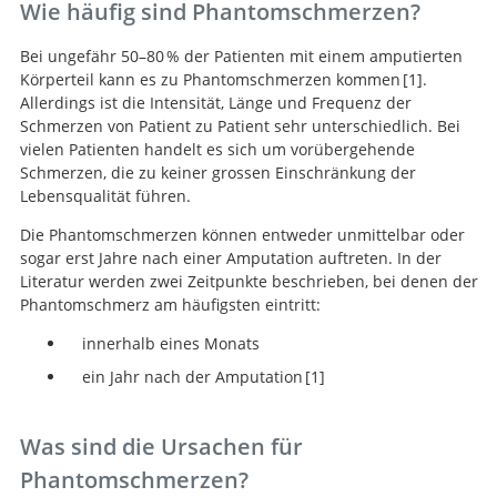
Wie häufig sind Phantomschmerzen?
Bei ungefähr 50–80 % der Patienten mit einem amputierten
Körperteil kann es zu Phantomschmerzen kommen
1
.
Allerdings ist die Intensität, Länge und Frequenz der
Phantom limb pain:
Schmerzen von Patient zu Patient sehr unterschiedlich. Bei
mechanisms and treatment approaches.
vielen Patienten handelt es sich um vorübergehende
Schmerzen, die zu keiner grossen Einschränkung der
Lebensqualität führen.
Die Phantomschmerzen können entweder unmittelbar oder
sogar erst Jahre nach einer Amputation auftreten. In der
Literatur werden zwei Zeitpunkte beschrieben, bei denen der
Phantomschmerz am häufigsten eintritt:
innerhalb eines Monats
ein Jahr nach der Amputation
1
Phantom limb pain:
mechanisms and treatment approaches.
Was sind die Ursachen für
Phantomschmerzen?