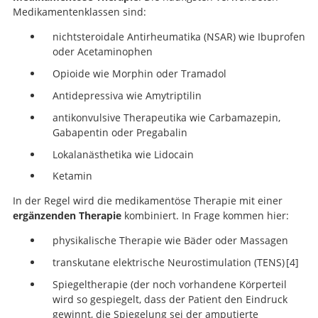
Medikamentenklassen sind:
nichtsteroidale Antirheumatika (NSAR) wie Ibuprofen
oder Acetaminophen
Opioide wie Morphin oder Tramadol
Antidepressiva wie Amytriptilin
antikonvulsive Therapeutika wie Carbamazepin,
Gabapentin oder Pregabalin
Lokalanästhetika wie Lidocain
Ketamin
In der Regel wird die medikamentöse Therapie mit einer
ergänzenden Therapie
kombiniert. In Frage kommen hier:
physikalische Therapie wie Bäder oder Massagen
transkutane elektrische Neurostimulation (TENS)
4
Spiegeltherapie (der noch vorhandene Körperteil
wird so gespiegelt, dass der Patient den Eindruck
Transcutaneous electrical nerve
gewinnt, die Spiegelung sei der amputierte
stimulation for phantom pain and stump pain in adul