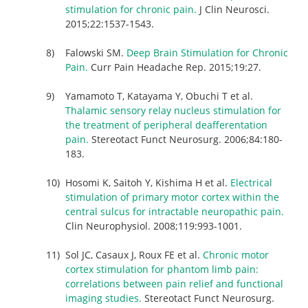
stimulation for chronic pain.
J Clin Neurosci.
2015;22:1537-1543.
Falowski SM.
Deep Brain Stimulation for Chronic
Pain.
Curr Pain Headache Rep. 2015;19:27.
Yamamoto T, Katayama Y, Obuchi T et al.
Thalamic sensory relay nucleus stimulation for
the treatment of peripheral deafferentation
pain.
Stereotact Funct Neurosurg. 2006;84:180-
183.
Hosomi K, Saitoh Y, Kishima H et al.
Electrical
stimulation of primary motor cortex within the
central sulcus for intractable neuropathic pain.
Clin Neurophysiol. 2008;119:993-1001.
Sol JC, Casaux J, Roux FE et al.
Chronic motor
cortex stimulation for phantom limb pain:
correlations between pain relief and functional
imaging studies.
Stereotact Funct Neurosurg.