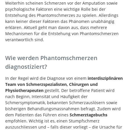
Weiterhin scheinen Schmerzen vor der Amputation sowie
Postamputation pain: epidemiology,
psychologische Faktoren eine wichtige Rolle bei der
mechanisms, and treatment.
Entstehung des Phantomschmerzes zu spielen. Allerdings
kann keiner dieser Faktoren das Phänomen unabhängig
erklären. Aktuell geht man davon aus, dass mehrere
Mechanismen für die Entstehung von Phantomschmerzen
verantwortlich sind.
Wie werden Phantomschmerzen
diagnostiziert?
In der Regel wird die Diagnose von einem
interdisziplinären
Team von Schmerzspezialisten, Chirurgen und
Physiotherapeuten
gestellt. Der betroffene Patient wird
nach Beginn, Intensität und Häufigkeit der
Schmersymptomatik, bekannten Schmerzauslösern sowie
bisherigen Behandlungsmassnahmen befragt. Zudem wird
dem Patienten das Führen eines
Schmerztagebuchs
empfohlen. Wichtig ist es, einen Stumpfschmerz
auszuschliessen und – falls dieser vorliegt – die Ursache für