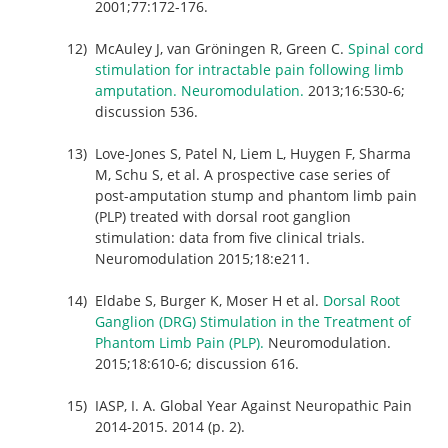
2001;77:172-176.
McAuley J, van Gröningen R, Green C.
Spinal cord
stimulation for intractable pain following limb
amputation. Neuromodulation.
2013;16:530-6;
discussion 536.
Love-Jones S, Patel N, Liem L, Huygen F, Sharma
M, Schu S, et al. A prospective case series of
post-amputation stump and phantom limb pain
(PLP) treated with dorsal root ganglion
stimulation: data from five clinical trials.
Neuromodulation 2015;18:e211.
Eldabe S, Burger K, Moser H et al.
Dorsal Root
Ganglion (DRG) Stimulation in the Treatment of
Phantom Limb Pain (PLP).
Neuromodulation.
2015;18:610-6; discussion 616.
IASP, I. A. Global Year Against Neuropathic Pain
2014-2015. 2014 (p. 2).