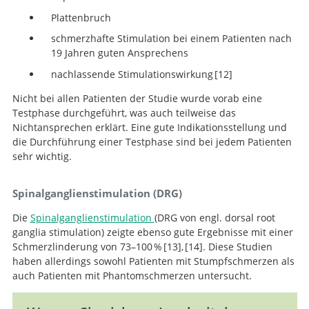
Plattenbruch
schmerzhafte Stimulation bei einem Patienten nach
19 Jahren guten Ansprechens
nachlassende Stimulationswirkung
12
Nicht bei allen Patienten der Studie wurde vorab eine
Spinal cord
Testphase durchgeführt, was auch teilweise das
stimulation for intractable pain following limb
Nichtansprechen erklärt. Eine gute Indikationsstellung und
amputation. Neuromodulation.
die Durchführung einer Testphase sind bei jedem Patienten
sehr wichtig.
Spinalganglienstimulation (DRG)
Die
Spinalganglienstimulation
(DRG von engl. dorsal root
ganglia stimulation) zeigte ebenso gute Ergebnisse mit einer
Schmerzlinderung von 73–100 %
13
,
14
. Diese Studien
haben allerdings sowohl Patienten mit Stumpfschmerzen als
Dorsal Root Ganglion
auch Patienten mit Phantomschmerzen untersucht.
(DRG) Stimulation in the Treatment of Phantom Limb
Pain (PLP).