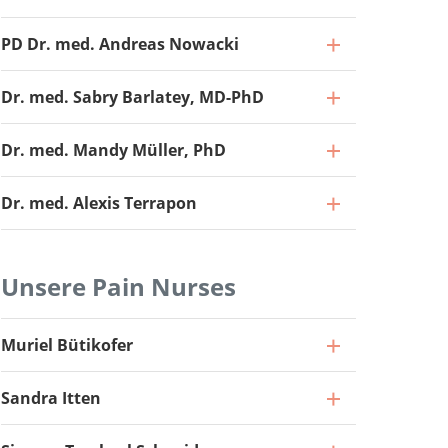
PD Dr. med. Andreas Nowacki
Dr. med. Sabry Barlatey, MD-PhD
Dr. med. Mandy Müller, PhD
Dr. med. Alexis Terrapon
Unsere Pain Nurses
Facharzt 40%, Leiter Funktionelle
Muriel Bütikofer
Neurochirurgie
Oberarzt
Sandra Itten
Zum Profil
Zum Profil
Oberarzt