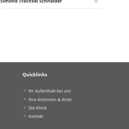
Simone Trachsel Schneider
Zum Profil
Oberärztin
Zum Profil
Stv. Oberarzt
Zum Profil
Pain Nurse
Quicklinks
+41 31 632 76 72
Pain Nurse
E-Mail
Ihr Aufenthalt bei uns
+41 31 632 76 72
Ihre Ärztinnen & Ärzte
Pain Nurse
E-Mail
Die Klinik
+41 31 632 76 72
Kontakt
E-Mail