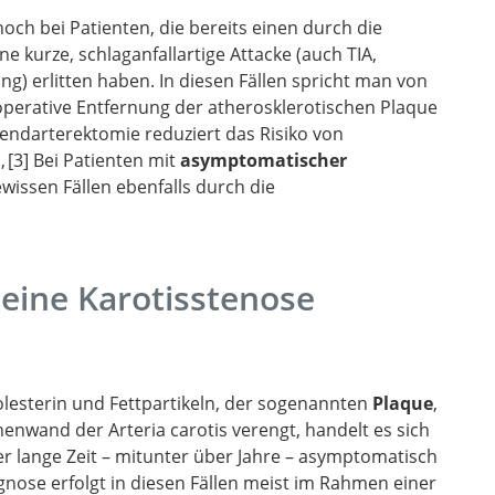
och bei Patienten, die bereits einen durch die
 The
ne kurze, schlaganfallartige Attacke (auch TIA,
ng) erlitten haben. In diesen Fällen spricht man von
 operative Entfernung der atherosklerotischen Plaque
endarterektomie reduziert das Risiko von
,
3
Bei Patienten mit
asymptomatischer
wissen Fällen ebenfalls durch die
ntly
f the MRC
ectomy in
re
id
ine Karotisstenose
ptomatic
ial.
lesterin und Fettpartikeln, der sogenannten
Plaque
,
nwand der Arteria carotis verengt, handelt es sich
er lange Zeit – mitunter über Jahre – asymptomatisch
gnose erfolgt in diesen Fällen meist im Rahmen einer