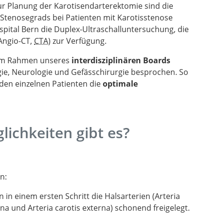
ur Planung der Karotisendarterektomie sind die
Stenosegrads bei Patienten mit Karotisstenose
spital Bern die Duplex-Ultraschalluntersuchung, die
(Angio-CT,
CTA
) zur Verfügung.
 im Rahmen unseres
interdisziplinären Boards
e, Neurologie und Gefässchirurgie besprochen. So
eden einzelnen Patienten die
optimale
ichkeiten gibt es?
n:
in einem ersten Schritt die Halsarterien (Arteria
rna und Arteria carotis externa) schonend freigelegt.