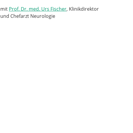
mit
Prof. Dr. med. Urs Fischer
, Klinikdirektor
Zum Profil
Leitender Arzt, Leiter Vaskuläre und
und Chefarzt Neurologie
Schädelbasischirurgie
Stv. Chefarzt, Leiter Neuroonkologie
Zum Profil
Zum Profil
Oberarzt
Zum Profil
Oberarzt
Zum Profil