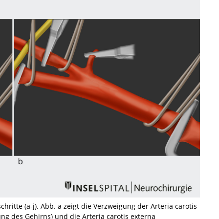
itte (a-j). Abb. a zeigt die Verzweigung der Arteria carotis
ung des Gehirns) und die Arteria carotis externa