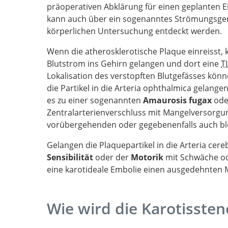
präoperativen Abklärung für einen geplanten Ei
kann auch über ein sogenanntes Strömungsge
körperlichen Untersuchung entdeckt werden.
Wenn die atherosklerotische Plaque einreisst, 
Blutstrom ins Gehirn gelangen und dort eine
T
Lokalisation des verstopften Blutgefässes könn
die Partikel in die Arteria ophthalmica gelange
es zu einer sogenannten
Amaurosis fugax
ode
Zentralarterienverschluss mit Mangelversorgun
vorübergehenden oder gegebenenfalls auch b
Gelangen die Plaquepartikel in die Arteria cer
Sensibilität
oder der
Motorik
mit Schwäche od
eine karotideale Embolie einen ausgedehnten 
Wie wird die Karotissten