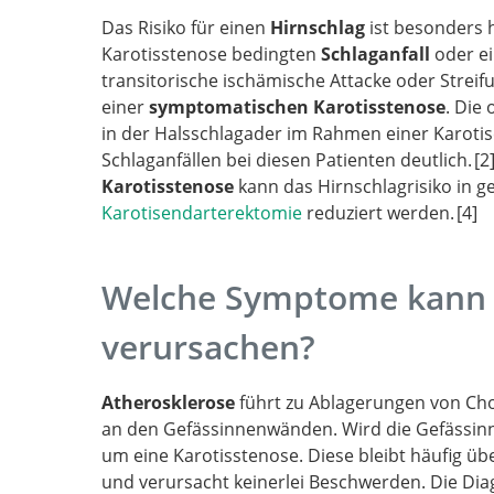
Das Risiko für einen
Hirnschlag
ist besonders h
Predisposing factors for cerebral infarction:
Karotisstenose bedingten
Schlaganfall
oder ei
oxfordshire community stroke project.
transitorische ischämische Attacke oder Streifu
einer
symptomatischen Karotisstenose
. Die
in der Halsschlagader im Rahmen einer Karotis
Schlaganfällen bei diesen Patienten deutlich.
2
Karotisstenose
kann das Hirnschlagrisiko in ge
Randomised trial of endarterectomy for rece
Karotisendarterektomie
reduziert werden.
4
symptomatic carotid stenosis: final results o
Benefit of carotid endarter
patients with symptomatic moderate or seve
European Carotid Surgery Trial (ECST).
stenosis. North american symptomatic carot
10-year stroke prevention after
Welche Symptome kann e
endarterectomy trial collaborators.
successful carotid endarterectomy for asym
verursachen?
stenosis (acst-1): A multicentre randomised tr
Atherosklerose
führt zu Ablagerungen von Cho
an den Gefässinnenwänden. Wird die Gefässinne
um eine Karotisstenose. Diese bleibt häufig üb
und verursacht keinerlei Beschwerden. Die Dia