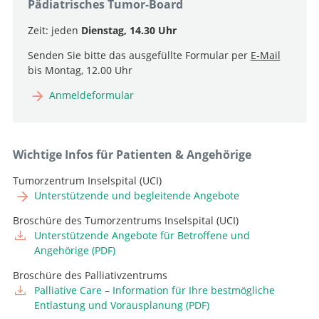
Pädiatrisches Tumor-Board
Pflegeexpertin APN, Team Tumor
E-Mail
Zeit: jeden
Dienstag, 14.30 Uhr
+41 31 66 4 04 05
Pflegeexpertin APN, Team Tumor
E-Mail
Senden Sie bitte das ausgefüllte Formular per
E-Mail
+41 31 664 42 90
bis Montag, 12.00 Uhr
E-Mail
Anmeldeformular
Wichtige Infos für Patienten & Angehörige
Tumorzentrum Inselspital (UCI)
Unterstützende und begleitende Angebote
Broschüre des Tumorzentrums Inselspital (UCI)
Unterstützende Angebote für Betroffene und
Angehörige (PDF)
Broschüre des Palliativzentrums
Palliative Care – Information für Ihre bestmögliche
Entlastung und Vorausplanung (PDF)