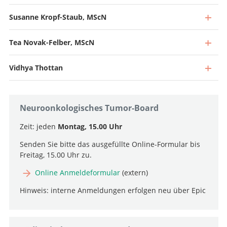
Susanne Kropf-Staub, MScN
Tea Novak-Felber, MScN
Vidhya Thottan
Direktor und Chefarzt
Zum Profil
Stv. Chefarzt, Leiter Neuroonkologie
Neuroonkologisches Tumor-Board
Zum Profil
Leitende Ärztin, Leiterin Intraoperative Neurophysiologie
Zeit: jeden
Montag, 15.00 Uhr
Zum Profil
Senden Sie bitte das ausgefüllte Online-Formular bis
Oberärztin, Leiterin Kinderneurochirurgie
Freitag, 15.00 Uhr zu.
Zum Profil
Online Anmeldeformular
(extern)
Hinweis: interne Anmeldungen erfolgen neu über Epic
Pflegeexpertin APN, Team Tumor
+41 31 664 04 03