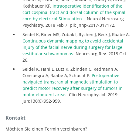
Kothbauer KF.
Intraoperative identification of the
corticospinal tract and dorsal column of the spinal
cord by electrical Stimulation.
J Neurol Neurosurg
Psychiatry. 2018 Feb 7. pii: jnnp-2017-317172.
Seidel K, Biner MS, Zubak I, Rychen J, Beck J, Raabe A.
Continuous dynamic mapping to avoid accidental
injury of the facial nerve during surgery for large
vestibular schwannomas
. Neurosurg Rev. 2018 Oct
26.
Seidel K, Häni L, Lutz K, Zbinden C, Redmann A,
Consuegra A, Raabe A, Schucht P.
Postoperative
navigated transcranial magnetic stimulation to
predict motor recovery after surgery of tumors in
motor eloquent areas.
Clin Neurophysiol. 2019
Jun;130(6):952-959.
Kontakt
Möchten Sie einen Termin vereinbaren?