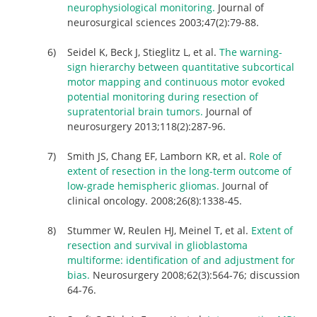
neurophysiological monitoring.
Journal of
neurosurgical sciences 2003;47(2):79-88.
Seidel K, Beck J, Stieglitz L, et al.
The warning-
sign hierarchy between quantitative subcortical
motor mapping and continuous motor evoked
potential monitoring during resection of
supratentorial brain tumors.
Journal of
neurosurgery 2013;118(2):287-96.
Smith JS, Chang EF, Lamborn KR, et al.
Role of
extent of resection in the long-term outcome of
low-grade hemispheric gliomas.
Journal of
clinical oncology. 2008;26(8):1338-45.
Stummer W, Reulen HJ, Meinel T, et al.
Extent of
resection and survival in glioblastoma
multiforme: identification of and adjustment for
bias.
Neurosurgery 2008;62(3):564-76; discussion
64-76.