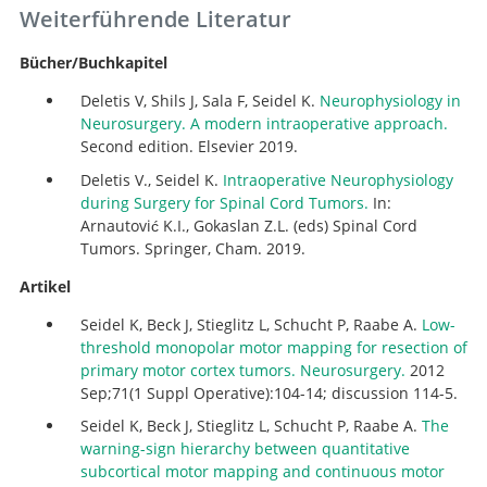
Weiterführende Literatur
Bücher/Buchkapitel
Deletis V, Shils J, Sala F, Seidel K.
Neurophysiology in
Neurosurgery. A modern intraoperative approach.
Second edition. Elsevier 2019.
Deletis V., Seidel K.
Intraoperative Neurophysiology
during Surgery for Spinal Cord Tumors.
In:
Arnautović K.I., Gokaslan Z.L. (eds) Spinal Cord
Tumors. Springer, Cham. 2019.
Artikel
Seidel K, Beck J, Stieglitz L, Schucht P, Raabe A.
Low-
threshold monopolar motor mapping for resection of
primary motor cortex tumors. Neurosurgery.
2012
Sep;71(1 Suppl Operative):104-14; discussion 114-5.
Seidel K, Beck J, Stieglitz L, Schucht P, Raabe A.
The
warning-sign hierarchy between quantitative
subcortical motor mapping and continuous motor