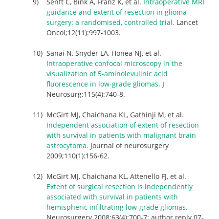
Senft C, Bink A, Franz K, et al.
Intraoperative MRI
guidance and extent of resection in glioma
surgery: a randomised, controlled trial.
Lancet
Oncol;12(11):997-1003.
Sanai N, Snyder LA, Honea NJ, et al.
Intraoperative confocal microscopy in the
visualization of 5-aminolevulinic acid
fluorescence in low-grade gliomas.
J
Neurosurg;115(4):740-8.
McGirt MJ, Chaichana KL, Gathinji M, et al.
Independent association of extent of resection
with survival in patients with malignant brain
astrocytoma.
Journal of neurosurgery
2009;110(1):156-62.
McGirt MJ, Chaichana KL, Attenello FJ, et al.
Extent of surgical resection is independently
associated with survival in patients with
hemispheric infiltrating low-grade gliomas.
Neurosurgery 2008;63(4):700-7; author reply 07-