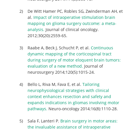
De Witt Hamer PC, Robles SG, Zwinderman AH, et
al.
Impact of intraoperative stimulation brain
mapping on glioma surgery outcome: a meta-
analysis.
Journal of clinical oncology.
2012;30(20):2559-65.
Raabe A, Beck J, Schucht P, et al.
Continuous
dynamic mapping of the corticospinal tract
during surgery of motor eloquent brain tumors:
evaluation of a new method.
Journal of
neurosurgery 2014;120(5):1015-24.
Bello L, Riva M, Fava E, et al.
Tailoring
neurophysiological strategies with clinical
context enhances resection and safety and
expands indications in gliomas involving motor
pathways.
Neuro-oncology 2014;16(8):1110-28.
Sala F, Lanteri P.
Brain surgery in motor areas:
the invaluable assistance of intraoperative