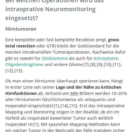
Bei welchen Operationen wird das
intraoprative Neuromonitoring
eingesetzt?
Hirntumoren
Eine komplette oder fast komplette Resektion (engl.
gross
total resection
oder GTR) bleibt der Goldstandard für die
meisten intrakraniellen Tumoroperationen. Nachweise dafür
gibt es sowohl für
Glioblastome
als auch für
Astrozytome,
Oligodendrogliome
und andere Gliome
7
,
8
,
9
,
10
,
11
,
12
,
13
.
Intraoperative MRI
Intraoperative
Role of extent of
Extent of
Independent
Ob man einen Hirntumor überhaupt operieren kann, hängt
resection in the long-term outcome of low-grade
resection and survival in glioblastoma multiforme:
guidance and extent of resection in glioma surgery: a
confocal microscopy in the visualization of 5-
association of extent of resection with survival in
A multivariate
Extent of
in erster Linie von seiner
Lage und der Nähe zu kritischen
hemispheric gliomas.
identification of and adjustment for bias.
randomised, controlled trial.
aminolevulinic acid fluorescence in low-grade gliomas.
patients with malignant brain astrocytoma.
surgical resection is independently associated with
analysis of 416 patients with glioblastoma multiforme:
Hirnfunktionen
ab. Anhand von
MRI
-Bildern werden 10–20 %
survival in patients with hemispheric infiltrating low-
prognosis, extent of resection, and survival.
aller Hirntumoren fälschlicherweise als «eloquent» und
grade gliomas.
inoperabel eingeschätzt
1
,
14
,
15
. Erst das intraoperative
Mapping und Monitoring zeigen in der Realität, ob ein im
Functional mapping-
Fluorescence-
Vorfeld als inoperabel bewerteter Tumor auch wirklich
guided resection of low-grade gliomas in eloquent
Impact of intraoperative stimulation brain mapping on
guided surgery with 5-aminolevulinic acid for resection
inoperabel ist
1
. Mit speziellen Mapping-Methoden kann
areas of the brain: improvement of long-term survival.
glioma surgery outcome: a meta-analysis.
of malignant glioma: a randomised controlled
ein solcher Tumor in der Mehrzahl der Fälle trotzdem sicher