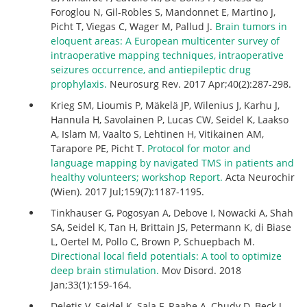
Foroglou N, Gil-Robles S, Mandonnet E, Martino J,
Picht T, Viegas C, Wager M, Pallud J.
Brain tumors in
eloquent areas: A European multicenter survey of
intraoperative mapping techniques, intraoperative
seizures occurrence, and antiepileptic drug
prophylaxis.
Neurosurg Rev. 2017 Apr;40(2):287-298.
Krieg SM, Lioumis P, Mäkelä JP, Wilenius J, Karhu J,
Hannula H, Savolainen P, Lucas CW, Seidel K, Laakso
A, Islam M, Vaalto S, Lehtinen H, Vitikainen AM,
Tarapore PE, Picht T.
Protocol for motor and
language mapping by navigated TMS in patients and
healthy volunteers; workshop Report.
Acta Neurochir
(Wien). 2017 Jul;159(7):1187-1195.
Tinkhauser G, Pogosyan A, Debove I, Nowacki A, Shah
SA, Seidel K, Tan H, Brittain JS, Petermann K, di Biase
L, Oertel M, Pollo C, Brown P, Schuepbach M.
Directional local field potentials: A tool to optimize
deep brain stimulation.
Mov Disord. 2018
Jan;33(1):159-164.
Deletis V, Seidel K, Sala F, Raabe A, Chudy D, Beck J,