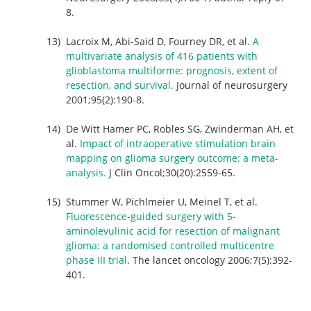
8.
Lacroix M, Abi-Said D, Fourney DR, et al.
A
multivariate analysis of 416 patients with
glioblastoma multiforme: prognosis, extent of
resection, and survival.
Journal of neurosurgery
2001;95(2):190-8.
De Witt Hamer PC, Robles SG, Zwinderman AH, et
al.
Impact of intraoperative stimulation brain
mapping on glioma surgery outcome: a meta-
analysis.
J Clin Oncol;30(20):2559-65.
Stummer W, Pichlmeier U, Meinel T, et al.
Fluorescence-guided surgery with 5-
aminolevulinic acid for resection of malignant
glioma: a randomised controlled multicentre
phase III trial
. The lancet oncology 2006;7(5):392-
401.