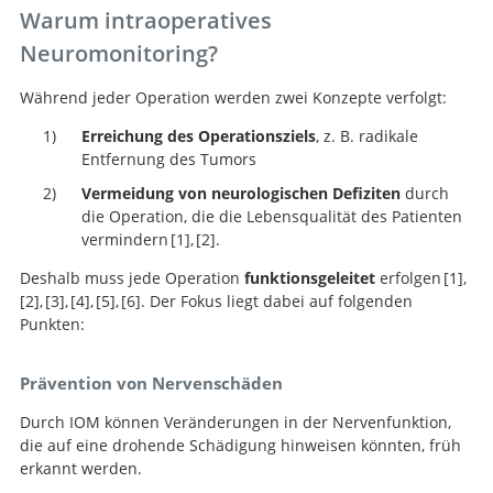
Warum intraoperatives
Neuromonitoring?
Während jeder Operation werden zwei Konzepte verfolgt:
Erreichung des Operationsziels
, z. B. radikale
Entfernung des Tumors
Vermeidung von neurologischen Defiziten
durch
die Operation, die die Lebensqualität des Patienten
vermindern
1
,
2
.
Deshalb muss jede Operation
funktionsgeleitet
erfolgen
1
,
Functional mapping
2
,
3
,
4
,
5
,
6
. Der Fokus liegt dabei auf folgenden
guided resection of low-grade gliomas in eloquent
Impact of intraoperative stimulation brain mapping 
Functional mapping-
Punkten:
areas of the brain: improvement of long-term survival
glioma surgery outcome: a meta-analysis.
guided resection of low-grade gliomas in eloquent
Brain surgery in motor areas: the
Tailoring
The warning-sign
Continuous dynamic
areas of the brain: improvement of long-term survival.
Impact of intraoperative stimulation brain mapping on
mapping of the corticospinal tract during surgery of
neurophysiological strategies with clinical context
invaluable assistance of intraoperative
hierarchy between quantitative subcortical motor
Prävention von Nervenschäden
glioma surgery outcome: a meta-analysis.
motor eloquent brain tumors: evaluation of a new
enhances resection and safety and expands
neurophysiological monitoring.
mapping and continuous motor evoked potential
method.
indications in gliomas involving motor pathways.
monitoring during resection of supratentorial brain
Durch IOM können Veränderungen in der Nervenfunktion,
tumors.
die auf eine drohende Schädigung hinweisen könnten, früh
erkannt werden.