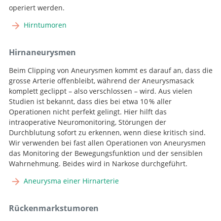
multicentre phase III trial
Functional mapping-
operiert werden.
guided resection of low-grade gliomas in eloquent
Hirntumoren
areas of the brain: improvement of long-term survival.
Hirnaneurysmen
Beim Clipping von Aneurysmen kommt es darauf an, dass die
grosse Arterie offenbleibt, während der Aneurysmasack
komplett geclippt – also verschlossen – wird. Aus vielen
Studien ist bekannt, dass dies bei etwa 10 % aller
Operationen nicht perfekt gelingt. Hier hilft das
intraoperative Neuromonitoring, Störungen der
Durchblutung sofort zu erkennen, wenn diese kritisch sind.
Wir verwenden bei fast allen Operationen von Aneurysmen
das Monitoring der Bewegungsfunktion und der sensiblen
Wahrnehmung. Beides wird in Narkose durchgeführt.
Aneurysma einer Hirnarterie
Rückenmarkstumoren