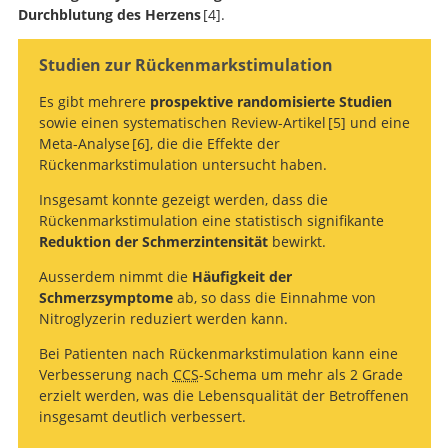
Durchblutung des Herzens
4
.
The sympathetic innervation of the
Studien zur Rückenmarkstimulation
heart: Important new insights.
Es gibt mehrere
prospektive randomisierte Studien
sowie einen systematischen Review-Artikel
5
und eine
Meta-Analyse
6
, die die Effekte der
Rückenmarkstimulation untersucht haben.
Spinal cord stimulation in refractory
Insgesamt konnte gezeigt werden, dass die
angina. A systematic review of randomized controlled
Spinal Cord Stimulation for Refractory Angina
Rückenmarkstimulation eine statistisch signifikante
trials.
Pectoris: A Systematic Review and Meta-analysis
.
Reduktion der Schmerzintensität
bewirkt.
Ausserdem nimmt die
Häufigkeit der
Schmerzsymptome
ab, so dass die Einnahme von
Nitroglyzerin reduziert werden kann.
Suche
Bei Patienten nach Rückenmarkstimulation kann eine
Verbesserung nach
CCS
-Schema um mehr als 2 Grade
erzielt werden, was die Lebensqualität der Betroffenen
insgesamt deutlich verbessert.