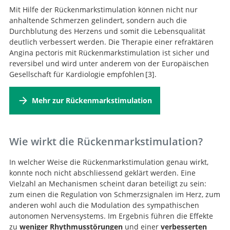
Mit Hilfe der Rückenmarkstimulation können nicht nur
anhaltende Schmerzen gelindert, sondern auch die
Durchblutung des Herzens und somit die Lebensqualität
deutlich verbessert werden. Die Therapie einer refraktären
Angina pectoris mit Rückenmarkstimulation ist sicher und
reversibel und wird unter anderem von der Europäischen
Gesellschaft für Kardiologie empfohlen
3
.
2019 ESC Guidelines for the diagnosis and
Mehr zur Rückenmarkstimulation
management of chronic coronary syndromes The Task
Force for the diagnosis and management of chronic
coronary syndromes of the European Society of
Cardiology (ESC)
Wie wirkt die Rückenmarkstimulation?
In welcher Weise die Rückenmarkstimulation genau wirkt,
konnte noch nicht abschliessend geklärt werden. Eine
Vielzahl an Mechanismen scheint daran beteiligt zu sein:
zum einen die Regulation von Schmerzsignalen im Herz, zum
anderen wohl auch die Modulation des sympathischen
autonomen Nervensystems. Im Ergebnis führen die Effekte
zu
weniger Rhythmusstörungen
und einer
verbesserten