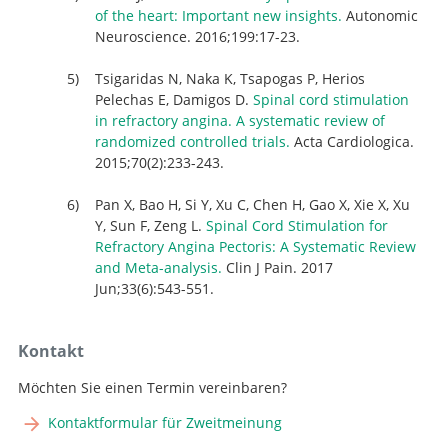
of the heart: Important new insights.
Autonomic
Neuroscience. 2016;199:17-23.
Tsigaridas N, Naka K, Tsapogas P, Herios
Pelechas E, Damigos D.
Spinal cord stimulation
in refractory angina. A systematic review of
randomized controlled trials.
Acta Cardiologica.
2015;70(2):233-243.
Pan X, Bao H, Si Y, Xu C, Chen H, Gao X, Xie X, Xu
Y, Sun F, Zeng L.
Spinal Cord Stimulation for
Refractory Angina Pectoris: A Systematic Review
and Meta-analysis
.
Clin J Pain. 2017
Jun;33(6):543-551.
Kontakt
Möchten Sie einen Termin vereinbaren?
Kontaktformular für Zweitmeinung