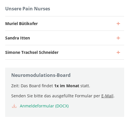
Unsere Pain Nurses
Muriel Bütikofer
Sandra Itten
Facharzt 40%, Leiter Funktionelle Neurochirurgie
Zum Profil
Simone Trachsel Schneider
Oberarzt
Zum Profil
Oberarzt
Neuromodulations-Board
Zum Profil
Oberärztin
Zeit: Das Board findet
1x im Monat
statt.
Zum Profil
Senden Sie bitte das ausgefüllte Formular per
E-Mail
.
Stv. Oberarzt
Anmeldeformular (DOCX)
Zum Profil