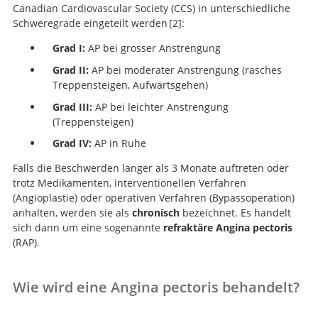
Canadian Cardiovascular Society (CCS) in unterschiedliche
Schweregrade eingeteilt werden
2
:
Grad I:
AP bei grosser Anstrengung
Letter: Grading of angina pectoris.
Grad II:
AP bei moderater Anstrengung (rasches
Treppensteigen, Aufwärtsgehen)
Grad III:
AP bei leichter Anstrengung
(Treppensteigen)
Grad IV:
AP in Ruhe
Falls die Beschwerden länger als 3 Monate auftreten oder
trotz Medikamenten, interventionellen Verfahren
(Angioplastie) oder operativen Verfahren (Bypassoperation)
anhalten, werden sie als
chronisch
bezeichnet. Es handelt
sich dann um eine sogenannte
refraktäre Angina pectoris
(RAP).
Wie wird eine Angina pectoris behandelt?