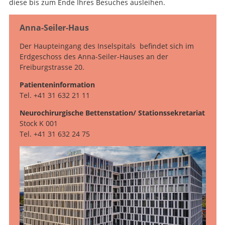
diese bis zum Ende Ihres Besuches ausleihen.
Anna-Seiler-Haus
Der Haupteingang des Inselspitals befindet sich im
Erdgeschoss des Anna-Seiler-Hauses an der
Freiburgstrasse 20.
Patienteninformation
Tel. +41 31 632 21 11
Neurochirurgische Bettenstation/ Stationssekretariat
Stock K 001
Tel. +41 31 632 24 75