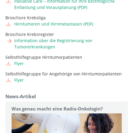
Zum Profil
Palliative Care – Information für Ihre bestmögliche
Stv. Chefarzt, Leiter Neuroonkologie
Entlastung und Vorausplanung (PDF)
Zum Profil
Broschüre Krebsliga
Facharzt 40%, Leiter Funktionelle Neurochirurgie
Hirntumoren und Hirnmetastasen (PDF)
Zum Profil
Broschüre Krebsregister
Oberarzt
Information über die Registrierung von
Zum Profil
Tumorerkrankungen
Selbsthilfegruppe Hirntumorpatienten
Flyer
Selbsthilfegruppe für Angehörige von Hirntumorpatienten
Flyer
News-Artikel
Was genau macht eine Radio-Onkologin?