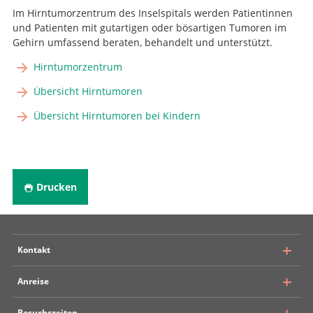
Im Hirntumorzentrum des Inselspitals werden Patientinnen
und Patienten mit gutartigen oder bösartigen Tumoren im
Gehirn umfassend beraten, behandelt und unterstützt.
Hirntumorzentrum
Übersicht Hirntumoren
Übersicht Hirntumoren bei Kindern
Drucken
Kontakt
Anreise
Inselspital Bern
Besuchszeiten