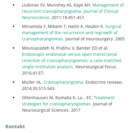
Liubinas SV, Munshey AS, Kaye AH.
Management of
recurrent craniopharyngioma. Journal of Clinical
Neuroscience.
2011;18:451-457.
Minamida Y, Mikami T, Hashi K, Houkin K.
Surgical
management of the recurrence and regrowth of
craniopharyngiomas.
Journal of neurosurgery. 2005
Moussazadeh N, Prabhu V, Bander ED et al.
Endoscopic endonasal versus open transcranial
resection of craniopharyngiomas: a case-matched
single-institution analysis.
Neurosurgical Focus.
2016;41:E7.
Müller HL.
Craniopharyngioma.
Endocrine reviews.
2014;35:513-543.
Ottenhausen M, Rumalla K, La… EC.
Treatment
strategies for craniopharyngiomas.
Journal of
Neurosurgical Sciences. 2017
Kontakt