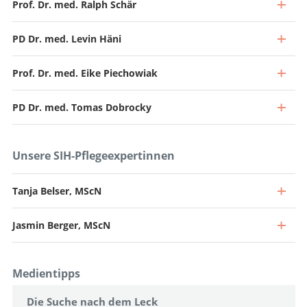
Prof. Dr. med. Ralph Schär
PD Dr. med. Levin Häni
Prof. Dr. med. Eike Piechowiak
PD Dr. med. Tomas Dobrocky
Unsere SIH-Pflegeexpertinnen
Tanja Belser, MScN
Jasmin Berger, MScN
Direktor und Chefarzt
Zum Profil
Leitender Arzt, Leiter Wirbelsäulenchirurgie
Medientipps
Zum Profil
Oberarzt
Die Suche nach dem Leck