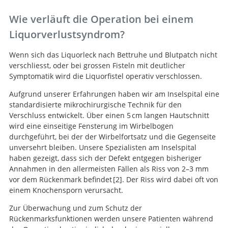
Wie verläuft die Operation bei einem
Liquorverlustsyndrom?
Wenn sich das Liquorleck nach Bettruhe und Blutpatch nicht
verschliesst, oder bei grossen Fisteln mit deutlicher
Symptomatik wird die Liquorfistel operativ verschlossen.
Aufgrund unserer Erfahrungen haben wir am Inselspital eine
standardisierte mikrochirurgische Technik für den
Verschluss entwickelt. Über einen 5 cm langen Hautschnitt
wird eine einseitige Fensterung im Wirbelbogen
durchgeführt, bei der der Wirbelfortsatz und die Gegenseite
unversehrt bleiben. Unsere Spezialisten am Inselspital
haben gezeigt, dass sich der Defekt entgegen bisheriger
Annahmen in den allermeisten Fällen als Riss von 2–3 mm
vor dem Rückenmark befindet
2
. Der Riss wird dabei oft von
einem Knochensporn verursacht.
Posterior Approach
Zur Überwachung und zum Schutz der
and Spinal Cord Release for 360° Repair of Dural
Rückenmarksfunktionen werden unsere Patienten während
Defects in Spontaneous Intracranial Hypotension.