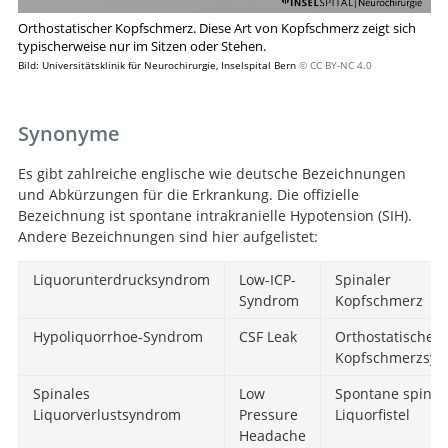
Orthostatischer Kopfschmerz. Diese Art von Kopfschmerz zeigt sich
typischerweise nur im Sitzen oder Stehen.
Bild: Universitätsklinik für Neurochirurgie, Inselspital Bern
© CC BY-NC 4.0
Synonyme
Es gibt zahlreiche englische wie deutsche Bezeichnungen
und Abkürzungen für die Erkrankung. Die offizielle
Bezeichnung ist spontane intrakranielle Hypotension (SIH).
Andere Bezeichnungen sind hier aufgelistet:
Liquorunterdrucksyndrom
Low-ICP-
Spinaler
Syndrom
Kopfschmerz
Hypoliquorrhoe-Syndrom
CSF Leak
Orthostatisches
Kopfschmerzsy
Spinales
Low
Spontane spinal
Liquorverlustsyndrom
Pressure
Liquorfistel
Headache