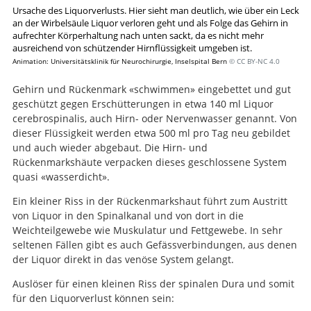
Ursache des Liquorverlusts. Hier sieht man deutlich, wie über ein Leck
an der Wirbelsäule Liquor verloren geht und als Folge das Gehirn in
aufrechter Körperhaltung nach unten sackt, da es nicht mehr
ausreichend von schützender Hirnflüssigkeit umgeben ist.
Animation: Universitätsklinik für Neurochirurgie, Inselspital Bern
© CC BY-NC 4.0
Gehirn und Rückenmark «schwimmen» eingebettet und gut
geschützt gegen Erschütterungen in etwa 140 ml Liquor
cerebrospinalis, auch Hirn- oder Nervenwasser genannt. Von
dieser Flüssigkeit werden etwa 500 ml pro Tag neu gebildet
und auch wieder abgebaut. Die Hirn- und
Rückenmarkshäute verpacken dieses geschlossene System
quasi «wasserdicht».
Ein kleiner Riss in der Rückenmarkshaut führt zum Austritt
von Liquor in den Spinalkanal und von dort in die
Weichteilgewebe wie Muskulatur und Fettgewebe. In sehr
seltenen Fällen gibt es auch Gefässverbindungen, aus denen
der Liquor direkt in das venöse System gelangt.
Auslöser für einen kleinen Riss der spinalen Dura und somit
für den Liquorverlust können sein: