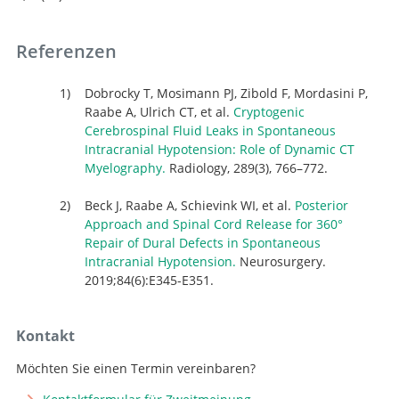
Referenzen
Dobrocky T, Mosimann PJ, Zibold F, Mordasini P,
Raabe A, Ulrich CT, et al.
Cryptogenic
Cerebrospinal Fluid Leaks in Spontaneous
Intracranial Hypotension: Role of Dynamic CT
Myelography.
Radiology, 289(3), 766–772.
Beck J, Raabe A, Schievink WI, et al.
Posterior
Approach and Spinal Cord Release for 360°
Repair of Dural Defects in Spontaneous
Intracranial Hypotension.
Neurosurgery.
2019;84(6):E345-E351.
Kontakt
Möchten Sie einen Termin vereinbaren?