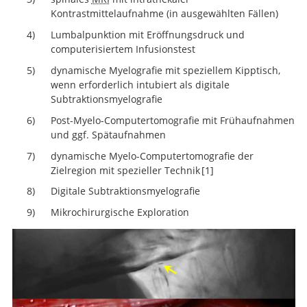
Suche
Kontrastmittelaufnahme (in ausgewählten Fällen)
Lumbalpunktion mit Eröffnungsdruck und
computerisiertem Infusionstest
dynamische Myelografie mit speziellem Kipptisch,
wenn erforderlich intubiert als digitale
Subtraktionsmyelografie
Post-Myelo-Computertomografie mit Frühaufnahmen
und ggf. Spätaufnahmen
dynamische Myelo-Computertomografie der
Zielregion mit spezieller Technik
1
Digitale Subtraktionsmyelografie
Cryptogenic Cerebrospinal Fluid
Mikrochirurgische Exploration
Leaks in Spontaneous Intracranial Hypotension: Role 
Dynamic CT Myelography.