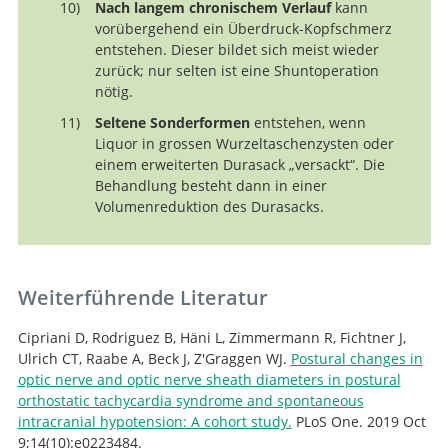
Nach langem chronischem Verlauf
kann
vorübergehend ein Überdruck-Kopfschmerz
entstehen. Dieser bildet sich meist wieder
zurück; nur selten ist eine Shuntoperation
nötig.
Seltene Sonderformen
entstehen, wenn
Liquor in grossen Wurzeltaschenzysten oder
einem erweiterten Durasack „versackt“. Die
Behandlung besteht dann in einer
Volumenreduktion des Durasacks.
Weiterführende Literatur
Cipriani D, Rodriguez B, Häni L, Zimmermann R, Fichtner J,
Ulrich CT, Raabe A, Beck J, Z'Graggen WJ.
Postural changes in
optic nerve and optic nerve sheath diameters in postural
orthostatic tachycardia syndrome and spontaneous
intracranial hypotension: A cohort study.
PLoS One. 2019 Oct
9;14(10):e0223484.