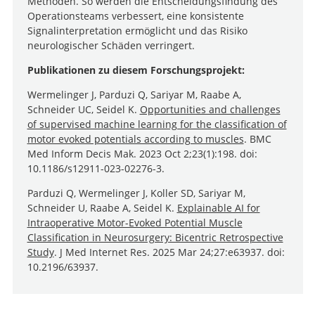
Methoden. So werden die Entscheidungsfindung des
Operationsteams verbessert, eine konsistente
Signalinterpretation ermöglicht und das Risiko
neurologischer Schäden verringert.
Publikationen zu diesem Forschungsprojekt:
Wermelinger J, Parduzi Q, Sariyar M, Raabe A,
Schneider UC, Seidel K.
Opportunities and challenges
of supervised machine learning for the classification of
motor evoked potentials according to muscles
. BMC
Med Inform Decis Mak. 2023 Oct 2;23(1):198. doi:
10.1186/s12911-023-02276-3.
Parduzi Q, Wermelinger J, Koller SD, Sariyar M,
Schneider U, Raabe A, Seidel K.
Explainable AI for
Intraoperative Motor-Evoked Potential Muscle
Classification in Neurosurgery: Bicentric Retrospective
Study
. J Med Internet Res. 2025 Mar 24;27:e63937. doi:
10.2196/63937.