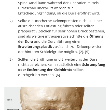
The Chiari I malformation
Compariso
Spinalkanal kann während der Operation mittels
of Results Between Posterior Fossa Decompression
Bony Decompression for Chiari
Ultraschall überprüft werden zur
with and without Duraplasty for the Surgical Treatme
Malformation Type I: Long-Term Follow-Up
Entscheidungsfindung, ob die Dura eröffnet wird.
of Chiari Malformation Type I: A Systematic Review a
Sollte die knöcherne Dekompression nicht zu einer
Meta-Analysis
ausreichenden Entlastung führen oder sollten
präoperativ Zeichen für sehr hohen Druck bestehen,
sind als weitere intraoperative Schritte die
Öffnung
der Dura
und die Durchführung einer
Erweiterungsplastik
zusätzlich zur Dekompression
der hinteren Schädelgrube möglich.
2
,
5
Sollten die Eröffnung und Erweiterung der Dura
Compariso
nicht ausreichen, kann zusätzlich eine
Schrumpfung
of Results Between Posterior Fossa Decompression
Posterior fossa decompression with
oder Entfernung der Kleinhirntonsillen
with and without Duraplasty for the Surgical Treatme
duraplasty in Chiari-1 malformations
durchgeführt werden.
6
of Chiari Malformation Type I: A Systematic Review a
Meta-Analysis
Minimally invasi
subpial tonsillectomy for Chiari I decompression