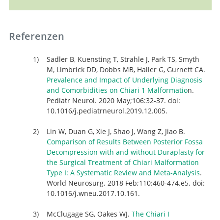
Referenzen
Sadler B, Kuensting T, Strahle J, Park TS, Smyth
M, Limbrick DD, Dobbs MB, Haller G, Gurnett CA.
Prevalence and Impact of Underlying Diagnosis
and Comorbidities on Chiari 1 Malformatio
n.
Pediatr Neurol. 2020 May;106:32-37. doi:
10.1016/j.pediatrneurol.2019.12.005.
Lin W, Duan G, Xie J, Shao J, Wang Z, Jiao B.
Comparison of Results Between Posterior Fossa
Decompression with and without Duraplasty for
the Surgical Treatment of Chiari Malformation
Type I: A Systematic Review and Meta-Analysis
.
World Neurosurg. 2018 Feb;110:460-474.e5. doi:
10.1016/j.wneu.2017.10.161.
McClugage SG, Oakes WJ.
The Chiari I