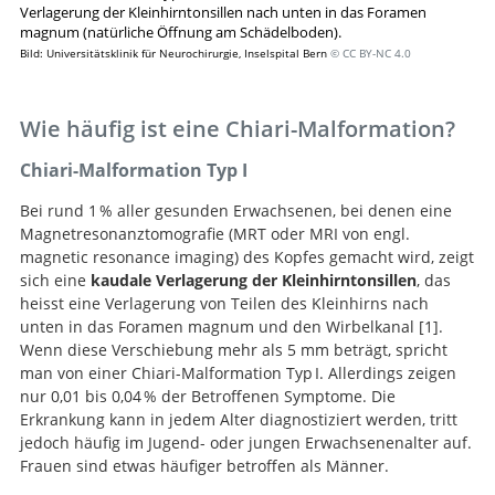
Verlagerung der Kleinhirntonsillen nach unten in das Foramen
magnum (natürliche Öffnung am Schädelboden).​​
Bild: Universitätsklinik für Neurochirurgie, Inselspital Bern
© CC BY-NC 4.0
Wie häufig ist eine Chiari-Malformation?
Chiari-Malformation Typ I
Bei rund 1 % aller gesunden Erwachsenen, bei denen eine
Magnetresonanztomografie (MRT oder MRI von engl.
magnetic resonance imaging) des Kopfes gemacht wird, zeigt
sich eine
kaudale Verlagerung der Kleinhirntonsillen
, das
heisst eine Verlagerung von Teilen des Kleinhirns nach
unten in das Foramen magnum und den Wirbelkanal
1
.
Wenn diese Verschiebung mehr als 5 mm beträgt, spricht
man von einer Chiari-Malformation Typ I. Allerdings zeigen
nur 0,01 bis 0,04 % der Betroffenen Symptome. Die
Prevalence and Impact of Underlying Diagnosis and
Erkrankung kann in jedem Alter diagnostiziert werden, tritt
Comorbidities on Chiari 1 Malformatio
jedoch häufig im Jugend- oder jungen Erwachsenenalter auf.
Frauen sind etwas häufiger betroffen als Männer.