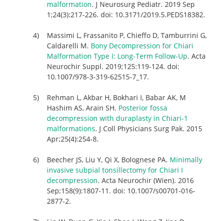
malformation
. J Neurosurg Pediatr. 2019 Sep
1;24(3):217-226. doi: 10.3171/2019.5.PEDS18382.
Massimi L, Frassanito P, Chieffo D, Tamburrini G,
Caldarelli M.
Bony Decompression for Chiari
Malformation Type I: Long-Term Follow-Up
. Acta
Neurochir Suppl. 2019;125:119-124. doi:
10.1007/978-3-319-62515-7_17.
Rehman L, Akbar H, Bokhari I, Babar AK, M
Hashim AS, Arain SH.
Posterior fossa
decompression with duraplasty in Chiari-1
malformations
. J Coll Physicians Surg Pak. 2015
Apr;25(4):254-8.
Beecher JS, Liu Y, Qi X, Bolognese PA.
Minimally
invasive subpial tonsillectomy for Chiari I
decompression
. Acta Neurochir (Wien). 2016
Sep;158(9):1807-11. doi: 10.1007/s00701-016-
2877-2.