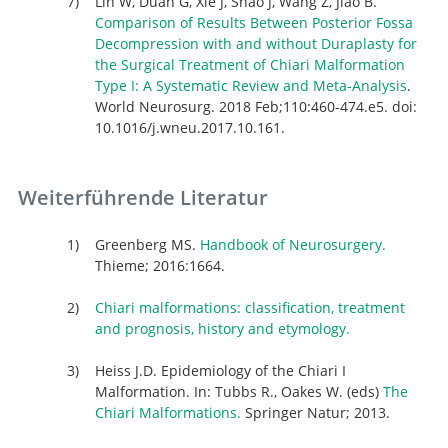
Lin W, Duan G, Xie J, Shao J, Wang Z, Jiao B.
Comparison of Results Between Posterior Fossa
Decompression with and without Duraplasty for
the Surgical Treatment of Chiari Malformation
Type I: A Systematic Review and Meta-Analysis
.
World Neurosurg. 2018 Feb;110:460-474.e5. doi:
10.1016/j.wneu.2017.10.161.
Weiterführende Literatur
Greenberg MS.
Handbook of Neurosurgery.
Thieme; 2016:1664.
Chiari malformations: classification, treatment
and prognosis, history and etymology.
Heiss J.D. Epidemiology of the Chiari I
Malformation. In: Tubbs R., Oakes W. (eds)
The
Chiari Malformations.
Springer Natur; 2013.