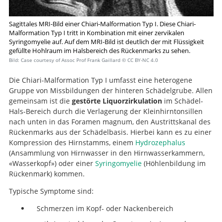
Sagittales MRI-Bild einer Chiari-Malformation Typ I. Diese Chiari-
Malformation Typ I tritt in Kombination mit einer zervikalen
Syringomyelie auf. Auf dem MRI-Bild ist deutlich der mit Flüssigkeit
gefüllte Hohlraum im Halsbereich des Rückenmarks zu sehen.​​
Bild: Case courtesy of Assoc Prof Frank Gaillard
© CC BY-NC 4.0
Die Chiari-Malformation Typ I umfasst eine heterogene
Gruppe von Missbildungen der hinteren Schädelgrube. Allen
gemeinsam ist die
gestörte Liquorzirkulation
im Schädel-
Hals-Bereich durch die Verlagerung der Kleinhirntonsillen
nach unten in das Foramen magnum, den Austrittskanal des
Rückenmarks aus der Schädelbasis. Hierbei kann es zu einer
Kompression des Hirnstamms, einem
Hydrozephalus
(Ansammlung von Hirnwasser in den Hirnwasserkammern,
«Wasserkopf») oder einer
Syringomyelie
(Höhlenbildung im
Rückenmark) kommen.
Typische Symptome sind:
Schmerzen im Kopf- oder Nackenbereich