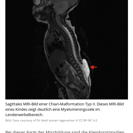
Sagittales MRI-Bild einer Chiari-Malformation Typ II. Dieses MRI-Bild
eines Kindes zeigt deutlich eine Myelomeningozele im
Lendenwirbelbereich.​​
Bild: Case courtesy of Dr Kabil kumar loganathan
© CC BY-NC 4.0
Bei dieser Form der Missbildung sind die Kleinhirntonsillen