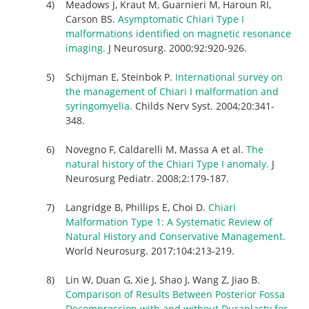
Meadows J, Kraut M, Guarnieri M, Haroun RI,
Carson BS.
Asymptomatic Chiari Type I
malformations identified on magnetic resonance
imaging.
J Neurosurg. 2000;92:920-926.
Schijman E, Steinbok P.
International survey on
the management of Chiari I malformation and
syringomyelia.
Childs Nerv Syst. 2004;20:341-
348.
Novegno F, Caldarelli M, Massa A et al.
The
natural history of the Chiari Type I anomaly.
J
Neurosurg Pediatr. 2008;2:179-187.
Langridge B, Phillips E, Choi D.
Chiari
Malformation Type 1: A Systematic Review of
Natural History and Conservative Management.
World Neurosurg. 2017;104:213-219.
Lin W, Duan G, Xie J, Shao J, Wang Z, Jiao B.
Comparison of Results Between Posterior Fossa
Decompression with and without Duraplasty for