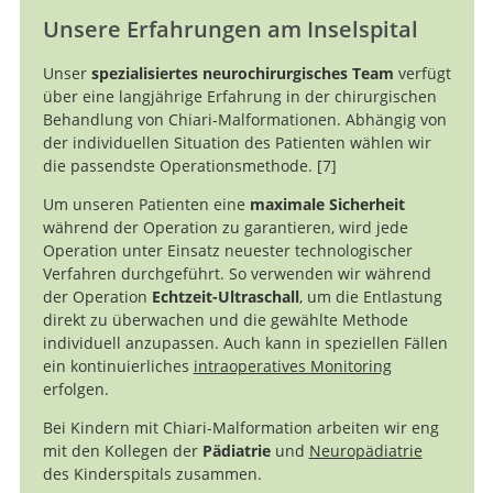
Unsere Erfahrungen am Inselspital
Unser
spezialisiertes neurochirurgisches Team
verfügt
über eine langjährige Erfahrung in der chirurgischen
Behandlung von Chiari-Malformationen. Abhängig von
der individuellen Situation des Patienten wählen wir
die passendste Operationsmethode.
7
Um unseren Patienten eine
maximale Sicherheit
Comparison
während der Operation zu garantieren, wird jede
of Results Between Posterior Fossa Decompression
Operation unter Einsatz neuester technologischer
with and without Duraplasty for the Surgical Treatment
Verfahren durchgeführt. So verwenden wir während
of Chiari Malformation Type I: A Systematic Review and
der Operation
Echtzeit-Ultraschall
, um die Entlastung
Meta-Analysis
direkt zu überwachen und die gewählte Methode
individuell anzupassen. Auch kann in speziellen Fällen
ein kontinuierliches
intraoperatives Monitoring
erfolgen.
Bei Kindern mit Chiari-Malformation arbeiten wir eng
mit den Kollegen der
Pädiatrie
und
Neuropädiatrie
des Kinderspitals zusammen.