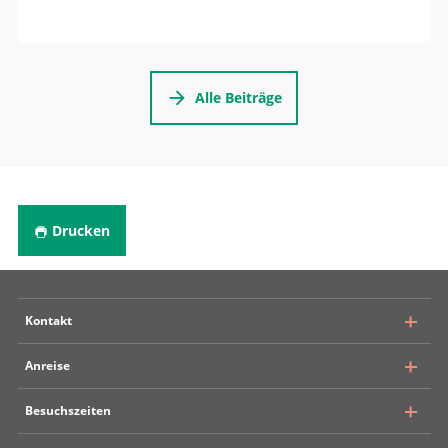
Alle Beiträge
Drucken
Kontakt
Anreise
Inselspital Bern
Besuchszeiten
Universitätsklinik für Neurochirurgie
Rosenbühlgasse 25