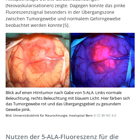
(Neovaskularisationen) zeigte. Dagegen konnte das pinke
Fluoreszenzsignal besonders in der Übergangszone
zwischen Tumorgewebe und normalem Gehirngewebe
beobachtet werden konnte
5
.
Fluorescence-guided resection of
glioblastoma multiforme by using 5-aminolevulinic
acid-induced porphyrins: a prospective study in 52
consecutive patients.
Blick auf einen Hirntumor nach Gabe von 5-ALA. Links normale
Beleuchtung, rechts Beleuchtung mit blauem Licht. Hier färben sich
das Tumorgewebe rot und das Übergangsgebiet zu gesundem
Gewebe pink.
Bild: Universitätsklinik für Neurochirurgie, Inselspital Bern
© CC BY-NC 4.0
Nutzen der 5-ALA-Fluoreszenz für die