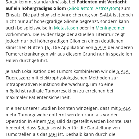
5-ALA
kommt standardmässig bei
Patienten mit Verdacht
auf ein höhergradiges Gliom
(
Glioblastom
,
Astrozytom
) zum
Einsatz. Die pathologische Anreicherung von
5-ALA
ist jedoch
nicht nur auf höhergradige Gliome begrenzt, sondern kann
auch beispielsweise in
Metastasen
oder in
Meningeomen
vorkommen. Die Evidenzlage der aktuellen Literatur zeigt
jedoch nur bei höhergradigen Gliomen einen deutlichen
klinischen Nutzen
6
. Die Applikation von
5-ALA
bei anderen
Tumorerkrankungen wir aus diesem Grund nur in speziellen
Fällen durchgeführt.
The role of 5-aminolevulinic acid in
Je nach Lokalisation des Tumors kombinieren wir die
5-ALA-
brain tumor surgery: a systematic review.
Suche
Fluoreszenz
mit elektrophysiologischen Methoden zur
intraoperativen Funktionsüberwachung, um so eine
möglichst radikale Tumorresektion zu erreichen bei
maximaler Patientensicherheit.
In einer unserer Studien konnten wir zeigen, dass mit
5-ALA
mehr Tumorgewebe entfernt werden kann als vor der
Operation in einem
MRI
-Bild dargestellt werden konnte. Das
bedeutet, dass
5-ALA
sensitiver für die Darstellung von
Tumorzellen als das
MRI
ist. Deshalb kann durch die