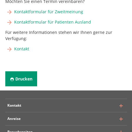
Möchten Sie einen Termin vereinbaren?
Kontaktformular für Zweitmeinung
Kontaktformular für Patienten Ausland
Für weitere Informationen stehen wir Ihnen gerne zur
Verfügung:
Kontakt
Drucken
Kontakt
Anreise
Inselspital Bern
Besuchszeiten