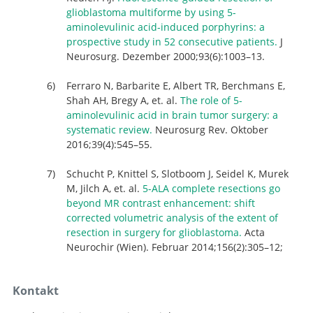
glioblastoma multiforme by using 5-
aminolevulinic acid-induced porphyrins: a
prospective study in 52 consecutive patients.
J
Neurosurg. Dezember 2000;93(6):1003–13.
Ferraro N, Barbarite E, Albert TR, Berchmans E,
Shah AH, Bregy A, et. al.
The role of 5-
aminolevulinic acid in brain tumor surgery: a
systematic review.
Neurosurg Rev. Oktober
2016;39(4):545–55.
Schucht P, Knittel S, Slotboom J, Seidel K, Murek
M, Jilch A, et. al.
5-ALA complete resections go
beyond MR contrast enhancement: shift
corrected volumetric analysis of the extent of
resection in surgery for glioblastoma.
Acta
Neurochir (Wien). Februar 2014;156(2):305–12;
Kontakt