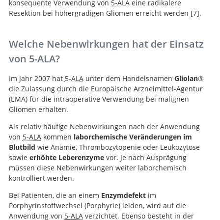
konsequente Verwendung von
5-ALA
eine radikalere
Resektion bei höhergradigen Gliomen erreicht werden
7
.
5-ALA complete resections go beyond MR
Welche Nebenwirkungen hat der Einsatz
contrast enhancement: shift corrected volumetric
von 5-ALA?
analysis of the extent of resection in surgery for
glioblastoma.
Im Jahr 2007 hat
5-ALA
unter dem Handelsnamen
Gliolan
®
die Zulassung durch die Europäische Arzneimittel-Agentur
(EMA) für die intraoperative Verwendung bei malignen
Gliomen erhalten.
Als relativ häufige Nebenwirkungen nach der Anwendung
von
5-ALA
kommen
laborchemische Veränderungen im
Blutbild
wie Anämie, Thrombozytopenie oder Leukozytose
sowie
erhöhte Leberenzyme
vor. Je nach Ausprägung
müssen diese Nebenwirkungen weiter laborchemisch
kontrolliert werden.
Bei Patienten, die an einem
Enzymdefekt
im
Porphyrinstoffwechsel (Porphyrie) leiden, wird auf die
Anwendung von
5-ALA
verzichtet. Ebenso besteht in der