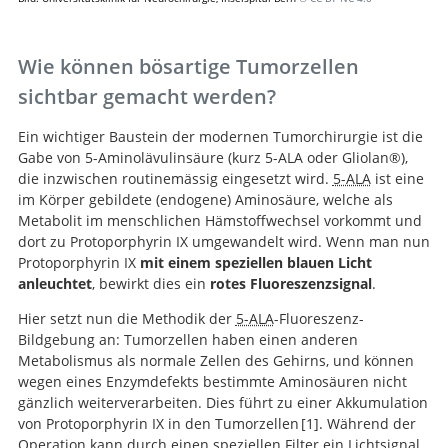
Wie können bösartige Tumorzellen
sichtbar gemacht werden?
Ein wichtiger Baustein der modernen Tumorchirurgie ist die
Gabe von 5-Aminolävulinsäure (kurz 5-ALA oder Gliolan®),
die inzwischen routinemässig eingesetzt wird.
5-ALA
ist eine
im Körper gebildete (endogene) Aminosäure, welche als
Metabolit im menschlichen Hämstoffwechsel vorkommt und
dort zu Protoporphyrin IX umgewandelt wird. Wenn man nun
Protoporphyrin IX
mit einem speziellen blauen Licht
anleuchtet
, bewirkt dies ein
rotes Fluoreszenzsignal
.
Hier setzt nun die Methodik der
5-ALA
-Fluoreszenz-
Bildgebung an: Tumorzellen haben einen anderen
Metabolismus als normale Zellen des Gehirns, und können
wegen eines Enzymdefekts bestimmte Aminosäuren nicht
gänzlich weiterverarbeiten. Dies führt zu einer Akkumulation
von Protoporphyrin IX in den Tumorzellen
1
. Während der
Operation kann durch einen speziellen Filter ein Lichtsignal