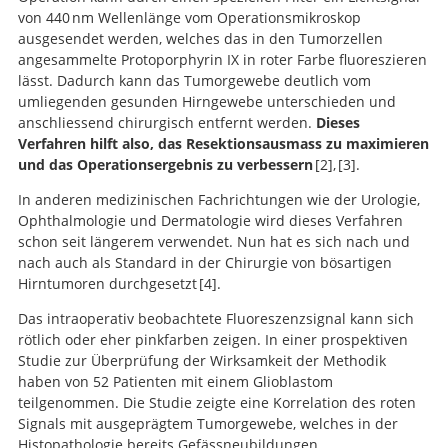
von 440 nm Wellenlänge vom Operationsmikroskop
5-aminolevulinic acid induced
ausgesendet werden, welches das in den Tumorzellen
protoporphyrin IX fluorescence in high-grade glioma
angesammelte Protoporphyrin IX in roter Farbe fluoreszieren
surgery: a one-year experience at a single institutuion.
lässt. Dadurch kann das Tumorgewebe deutlich vom
umliegenden gesunden Hirngewebe unterschieden und
anschliessend chirurgisch entfernt werden.
Dieses
Verfahren hilft also, das Resektionsausmass zu maximieren
und das Operationsergebnis zu verbessern
2
,
3
.
In anderen medizinischen Fachrichtungen wie der Urologie,
What is the
Ophthalmologie und Dermatologie wird dieses Verfahren
Surgical Benefit of Utilizing 5-ALA for Fluorescence-
Extent of resection and
schon seit längerem verwendet. Nun hat es sich nach und
Guided Surgery of Malignant Gliomas?
survival in glioblastoma multiforme: identification of
nach auch als Standard in der Chirurgie von bösartigen
and adjustment for bias.
Hirntumoren durchgesetzt
4
.
Das intraoperativ beobachtete Fluoreszenzsignal kann sich
rötlich oder eher pinkfarben zeigen. In einer prospektiven
Fluorescence-guided
Studie zur Überprüfung der Wirksamkeit der Methodik
surgery with 5-aminolevulinic acid for resection of
haben von 52 Patienten mit einem Glioblastom
malignant glioma: a randomised controlled multicentre
teilgenommen. Die Studie zeigte eine Korrelation des roten
phase III trial.
Signals mit ausgeprägtem Tumorgewebe, welches in der
Histopathologie bereits Gefässneubildungen