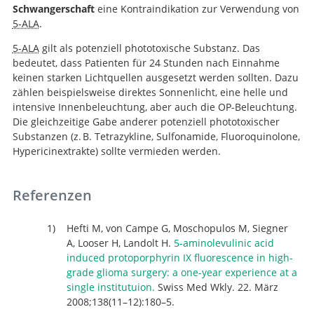
Schwangerschaft
eine Kontraindikation zur Verwendung von
5-ALA
.
5-ALA
gilt als potenziell phototoxische Substanz. Das
bedeutet, dass Patienten für 24 Stunden nach Einnahme
keinen starken Lichtquellen ausgesetzt werden sollten. Dazu
zählen beispielsweise direktes Sonnenlicht, eine helle und
intensive Innenbeleuchtung, aber auch die OP-Beleuchtung.
Die gleichzeitige Gabe anderer potenziell phototoxischer
Substanzen (z. B. Tetrazykline, Sulfonamide, Fluoroquinolone,
Hypericinextrakte) sollte vermieden werden.
Referenzen
Hefti M, von Campe G, Moschopulos M, Siegner
A, Looser H, Landolt H.
5-aminolevulinic acid
induced protoporphyrin IX fluorescence in high-
grade glioma surgery: a one-year experience at a
single institutuion.
Swiss Med Wkly. 22. März
2008;138(11–12):180–5.