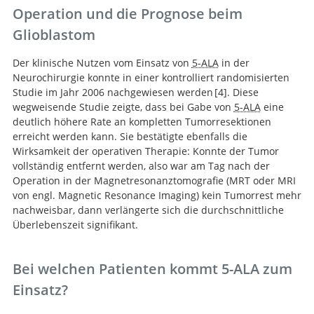
Operation und die Prognose beim
Glioblastom
Der klinische Nutzen vom Einsatz von
5-ALA
in der
Neurochirurgie konnte in einer kontrolliert randomisierten
Studie im Jahr 2006 nachgewiesen werden
4
. Diese
wegweisende Studie zeigte, dass bei Gabe von
5-ALA
eine
deutlich höhere Rate an kompletten Tumorresektionen
Fluorescence-guided
erreicht werden kann. Sie bestätigte ebenfalls die
surgery with 5-aminolevulinic acid for resection of
Wirksamkeit der operativen Therapie: Konnte der Tumor
malignant glioma: a randomised controlled multicentre
vollständig entfernt werden, also war am Tag nach der
phase III trial.
Operation in der Magnetresonanztomografie (MRT oder MRI
von engl. Magnetic Resonance Imaging) kein Tumorrest mehr
nachweisbar, dann verlängerte sich die durchschnittliche
Überlebenszeit signifikant.
Bei welchen Patienten kommt 5-ALA zum
Einsatz?