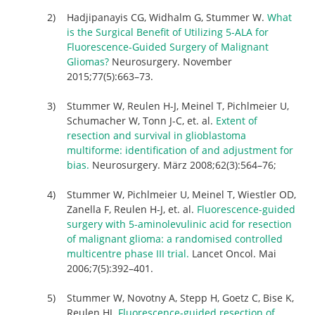
Hadjipanayis CG, Widhalm G, Stummer W.
What
is the Surgical Benefit of Utilizing 5-ALA for
Fluorescence-Guided Surgery of Malignant
Gliomas?
Neurosurgery. November
2015;77(5):663–73.
Stummer W, Reulen H-J, Meinel T, Pichlmeier U,
Schumacher W, Tonn J-C, et. al.
Extent of
resection and survival in glioblastoma
multiforme: identification of and adjustment for
bias.
Neurosurgery. März 2008;62(3):564–76;
Stummer W, Pichlmeier U, Meinel T, Wiestler OD,
Zanella F, Reulen H-J, et. al.
Fluorescence-guided
surgery with 5-aminolevulinic acid for resection
of malignant glioma: a randomised controlled
multicentre phase III trial.
Lancet Oncol. Mai
2006;7(5):392–401.
Stummer W, Novotny A, Stepp H, Goetz C, Bise K,
Reulen HJ.
Fluorescence-guided resection of