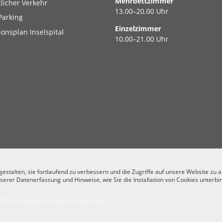
Mehrbettzimmer
tlicher Verkehr
13.00–20.00 Uhr
Parking
Einzelzimmer
ionsplan Inselspital
10.00–21.00 Uhr
stalten, sie fortlaufend zu verbessern und die Zugriffe auf unsere Website zu 
serer Datenerfassung und Hinweise, wie Sie die Installation von Cookies unterbi
2026 Inselspital Neurochirurgie