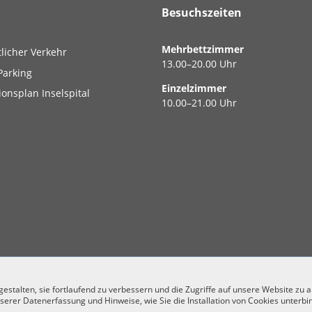
Besuchszeiten
Mehrbettzimmer
tlicher Verkehr
13.00–20.00 Uhr
Parking
Einzelzimmer
ionsplan Inselspital
10.00–21.00 Uhr
stalten, sie fortlaufend zu verbessern und die Zugriffe auf unsere Website zu 
serer Datenerfassung und Hinweise, wie Sie die Installation von Cookies unterbi