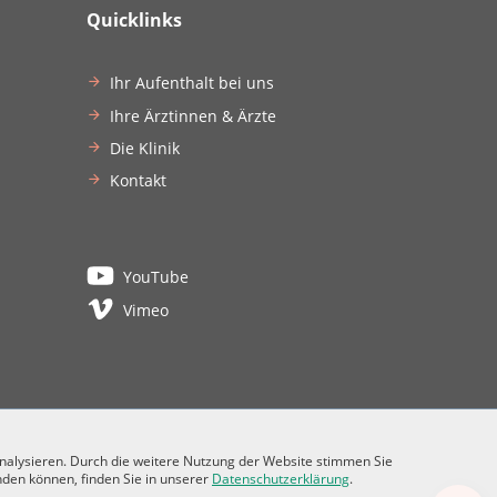
Quicklinks
Ihr Aufenthalt bei uns
Ihre Ärztinnen & Ärzte
Die Klinik
Kontakt
YouTube
Vimeo
analysieren. Durch die weitere Nutzung der Website stimmen Sie
nden können, finden Sie in unserer
Datenschutzerklärung
.