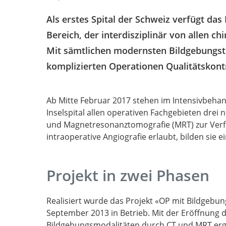
Als erstes Spital der Schweiz verfügt da
Bereich, der interdisziplinär von allen c
Mit sämtlichen modernsten Bildgebungst
komplizierten Operationen Qualitätskontr
Ab Mitte Februar 2017 stehen im Intensivbehan
Inselspital allen operativen Fachgebieten drei
und Magnetresonanztomografie (MRT) zur Ver
intraoperative Angiografie erlaubt, bilden sie e
Projekt in zwei Phasen
Realisiert wurde das Projekt «OP mit Bildgebung
September 2013 in Betrieb. Mit der Eröffnung 
Bildgebungsmodalitäten durch
CT
und
MRT
erg