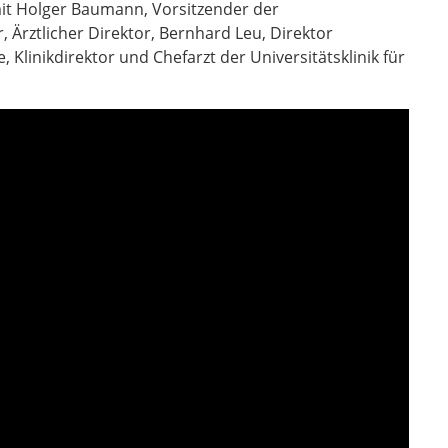
t Holger Baumann, Vorsitzender der
, Ärztlicher Direktor, Bernhard Leu, Direktor
 Klinikdirektor und Chefarzt der Universitätsklinik für